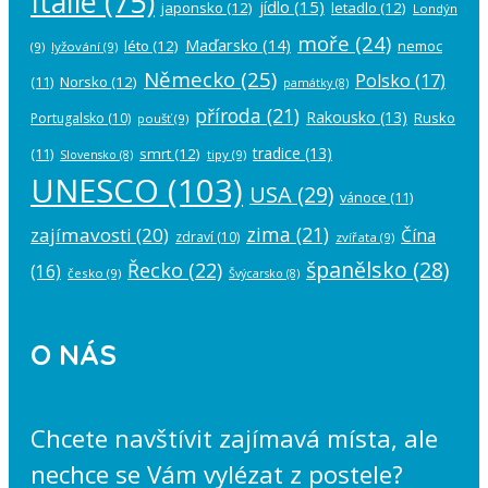
Itálie
(75)
jídlo
(15)
japonsko
(12)
letadlo
(12)
Londýn
moře
(24)
Maďarsko
(14)
léto
(12)
nemoc
(9)
lyžování
(9)
Německo
(25)
Polsko
(17)
(11)
Norsko
(12)
památky
(8)
příroda
(21)
Rakousko
(13)
Rusko
Portugalsko
(10)
poušť
(9)
tradice
(13)
(11)
smrt
(12)
tipy
(9)
Slovensko
(8)
UNESCO
(103)
USA
(29)
vánoce
(11)
zima
(21)
zajímavosti
(20)
Čína
zdraví
(10)
zvířata
(9)
španělsko
(28)
Řecko
(22)
(16)
česko
(9)
Švýcarsko
(8)
O NÁS
Chcete navštívit zajímavá místa, ale
nechce se Vám vylézat z postele?