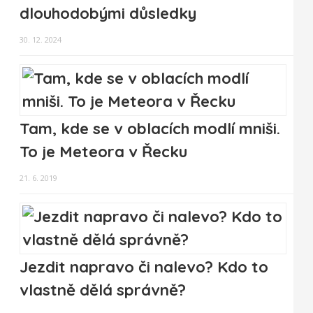
dlouhodobými důsledky
30. 12. 2024
Tam, kde se v oblacích modlí mniši.
To je Meteora v Řecku
21. 6. 2019
Jezdit napravo či nalevo? Kdo to
vlastně dělá správně?