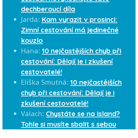
dechberoucí díla
Jarda
:
Kam vyrazit v prosinci:
Zimní cestování má jedinečné
kouzlo
Hana
:
10 nejčastějších chyb při
cestování: Dělají je i zkušení
cestovatelé!
Eliška Smutná
:
10 nejčastějších
chyb při cestování: Dělají je i
zkušení cestovatelé!
Valach
:
Chystáte se na Island?
Tohle si musíte sbalit s sebou