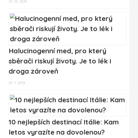
13. 10. 2019
Halucinogenní med, pro který
sběrači riskují životy. Je to lék i
droga zároveň
29. 7. 2019
10 nejlepších destinací Itálie: Kam
letos vyrazíte na dovolenou?