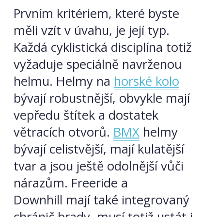
Prvním kritériem, které byste
měli vzít v úvahu, je její typ.
Každá cyklistická disciplína totiž
vyžaduje speciálně navrženou
helmu. Helmy na
horské kolo
bývají robustnější, obvykle mají
vepředu štítek a dostatek
větracích otvorů.
BMX
helmy
bývají celistvější, mají kulatější
tvar a jsou ještě odolnější vůči
nárazům. Freeride a
Downhill mají také integrovaný
chránič brady, musí totiž ustát i