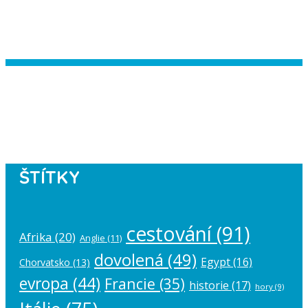
Instagram has returned empty data.
Please authorize your Instagram
account in the
plugin settings
.
ŠTÍTKY
cestování
(91)
Afrika
(20)
Anglie
(11)
dovolená
(49)
Egypt
(16)
Chorvatsko
(13)
evropa
(44)
Francie
(35)
historie
(17)
hory
(9)