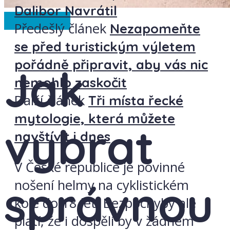
Dalibor Navrátil
Spolupráce
Předešlý článek
Nezapomeňte
se před turistickým výletem
pořádně připravit, aby vás nic
Jak
nemohlo zaskočit
Další článek
Tři místa řecké
mytologie, která můžete
vybrat
navštívit i dnes
V České republice je povinné
správnou
nošení helmy na cyklistickém
kole do 18 let. Bezpochyby ale
platí, že i dospělí by v žádném