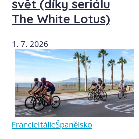
svět (díky seriálu
The White Lotus)
1. 7. 2026
Francie
Itálie
Španělsko