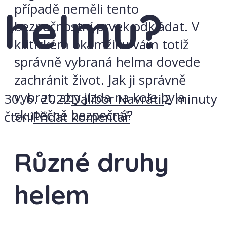
případě neměli tento
helmu?
bezpečnostní prvek odkládat. V
kritickém okamžiku vám totiž
správně vybraná helma dovede
zachránit život. Jak ji správně
vybrat, aby jízda na kole byla
30. 6. 2022
Dalibor Navrátil
2 minuty
skutečně bezpečná?
čtení
Přidat komentář
Různé druhy
helem