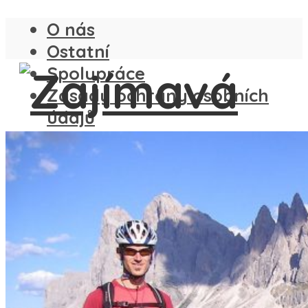
O nás
Ostatní
Spolupráce
Zásady ochrany osobních
údajů
ČESKO
SLOVENSKO
ANGLIE
FRANCIE