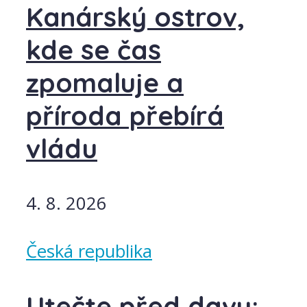
Kanárský ostrov,
kde se čas
zpomaluje a
příroda přebírá
vládu
4. 8. 2026
Česká republika
Utečte před davy: