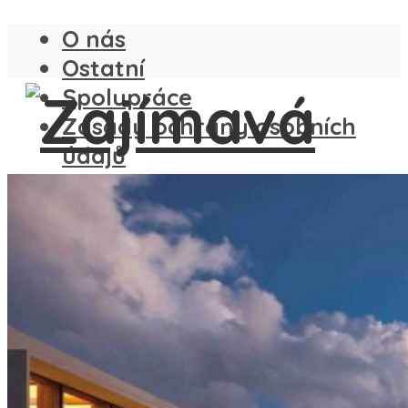
O nás
Ostatní
Spolupráce
Zásady ochrany osobních
údajů
ČESKO
SLOVENSKO
ANGLIE
FRANCIE