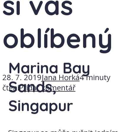
si váš
oblíbený
Marina Bay
28. 7. 2019
Jana Horká
4 minuty
Sands,
čtení
Přidat komentář
Singapur