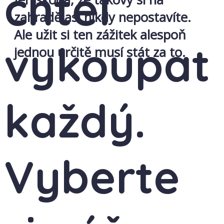
chtěl
zahradě asi nikdy nepostavíte.
Ale užit si ten zážitek alespoň
vykoupat
jednou určitě musí stát za to.
každý.
Vyberte