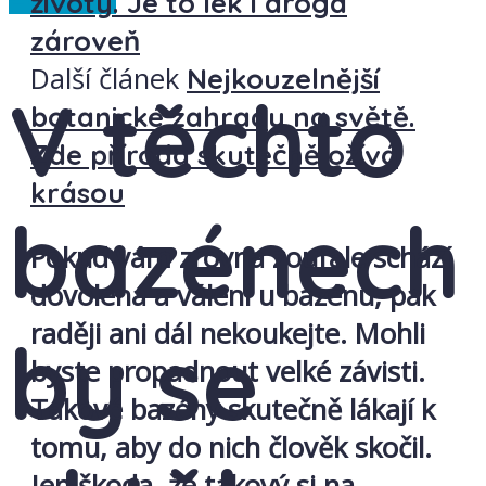
životy. Je to lék i droga
zároveň
Další článek
Nejkouzelnější
V těchto
botanické zahrady na světě.
Zde příroda skutečně ožívá
krásou
bazénech
Pokud vám zrovna zoufale schází
dovolená a válení u bazénu, pak
raději ani dál nekoukejte. Mohli
by se
byste propadnout velké závisti.
Takové bazény skutečně lákají k
tomu, aby do nich člověk skočil.
Jen škoda, že takový si na