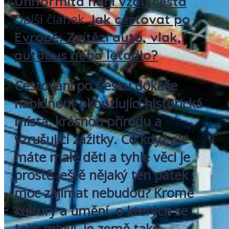
Uniformita není vždy cesta
Další článek
Jak cestovat po
Evropě: Zvítězí auto, vlak,
autobus nebo letadlo?
Cestování po Česku dokáže
nabídnout okouzlující historická
místa, krásnou přírodu a
vzrušující zážitky. Co když ale
máte malé děti a tyhle věci je
prostě ještě nějaký ten pátek
moc zajímat nebudou? Kromě
kultury a umění, o kterých se
tolik mluví, je země také