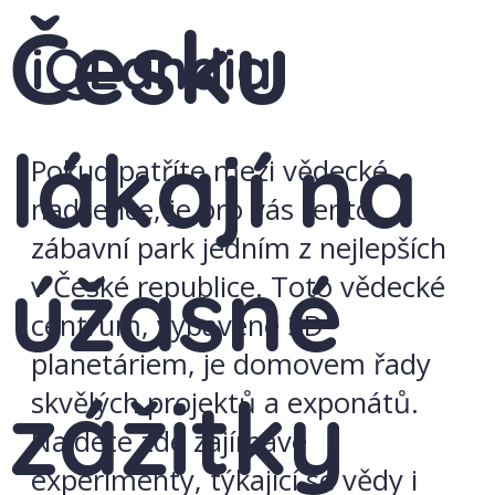
Česku
iQLandia
lákají na
Pokud patříte mezi vědecké
nadšence, je pro vás tento
zábavní park jedním z nejlepších
úžasné
v České republice. Toto vědecké
centrum, vybavené 3D
planetáriem, je domovem řady
zážitky
skvělých projektů a exponátů.
Najdete zde zajímavé
experimenty, týkající se vědy i