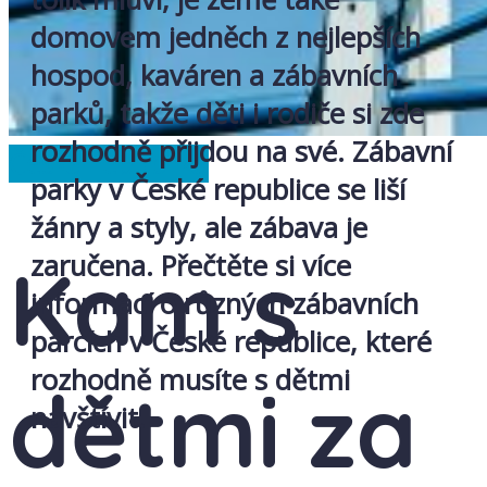
domovem jedněch z nejlepších
hospod, kaváren a zábavních
parků, takže děti i rodiče si zde
rozhodně přijdou na své. Zábavní
Česká republika
parky v České republice se liší
žánry a styly, ale zábava je
zaručena. Přečtěte si více
Kam s
informací o různých zábavních
parcích v České republice, které
rozhodně musíte s dětmi
dětmi za
navštívit.