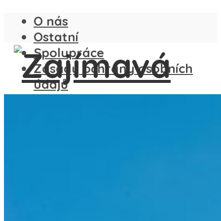
O nás
Ostatní
Spolupráce
Zásady ochrany osobních
údajů
ČESKO
SLOVENSKO
ANGLIE
FRANCIE