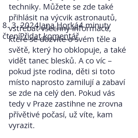
techniky. Můžete se zde také
přihlásit na výcvik astronautů,
8. 3. 2024
Jana Horká
4 minuty
vstřebat všechny informace,
čtení
Přidat komentář
které se dozvíte o svém těle a
světě, který ho obklopuje, a také
vidět tanec blesků. A co víc –
pokud jste rodina, děti si toto
místo naprosto zamilují a zabaví
se zde na celý den. Pokud vás
tedy v Praze zastihne ne zrovna
přívětivé počasí, už víte, kam
vyrazit.