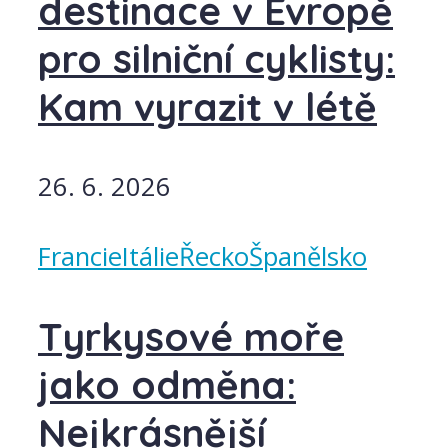
destinace v Evropě
pro silniční cyklisty:
Kam vyrazit v létě
26. 6. 2026
Francie
Itálie
Řecko
Španělsko
Tyrkysové moře
jako odměna:
Nejkrásnější