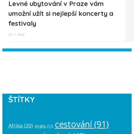
Levné ubytování v Praze vám
umožní užít si nejlepší koncerty a
festivaly
25. 1. 2023
Instagram has returned empty data.
Please authorize your Instagram
account in the
plugin settings
.
ŠTÍTKY
cestování
(91)
Afrika
(20)
Anglie
(11)