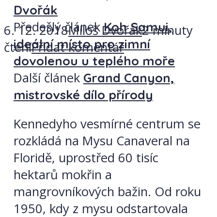
Dvořák
Předešlý článek
Koh Samui,
6. 12. 2018
Miloš Dvořák
2 minuty
ideální místo pro zimní
čtení
Přidat komentář
dovolenou u teplého moře
Další článek
Grand Canyon,
mistrovské dílo přírody
Kennedyho vesmírné centrum se
rozkládá na Mysu Canaveral na
Floridě, uprostřed 60 tisíc
hektarů mokřin a
mangrovníkových bažin. Od roku
1950, kdy z mysu odstartovala