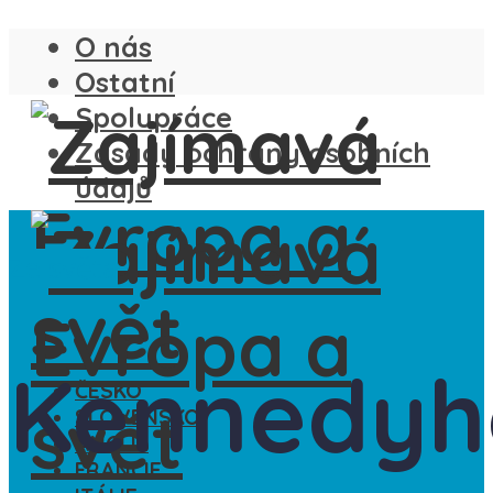
O nás
Ostatní
Spolupráce
Zásady ochrany osobních
údajů
Ze světa
Kennedyh
ČESKO
SLOVENSKO
ANGLIE
FRANCIE