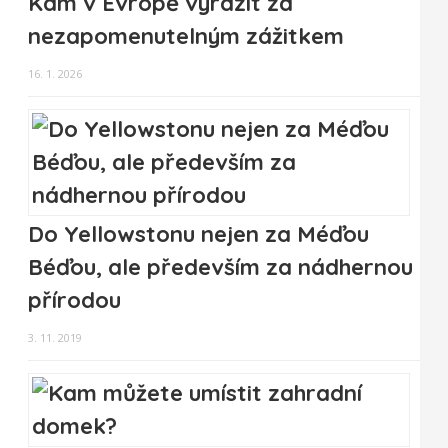
Kam v Evropě vyrazit za
nezapomenutelným zážitkem
16. 1. 2026
Do Yellowstonu nejen za Méďou
Béďou, ale především za nádhernou
přírodou
3. 11. 2019