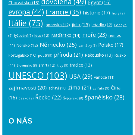
dovolená
(49)
Egypt
(16)
Chorvatsko
(13)
evropa
(44)
Francie
(35)
historie
(17)
hory
(9)
Itálie
(75)
jídlo
(15)
japonsko
(12)
letadlo
(12)
Londýn
moře
(23)
Maďarsko
(14)
léto
(12)
nemoc
(9)
lyžování
(9)
Německo
(25)
Polsko
(17)
(11)
Norsko
(12)
památky
(8)
příroda
(21)
Rakousko
(13)
Rusko
Portugalsko
(10)
poušť
(9)
tradice
(13)
(11)
smrt
(12)
tipy
(9)
Slovensko
(8)
UNESCO
(103)
USA
(29)
vánoce
(11)
zima
(21)
zajímavosti
(20)
Čína
zdraví
(10)
zvířata
(9)
španělsko
(28)
Řecko
(22)
(16)
česko
(9)
Švýcarsko
(8)
O NÁS