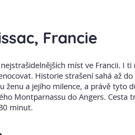
issac, Francie
trašidelnějších míst ve Francii. I ti n
řenocovat. Historie strašení sahá až do
ou ženu a jejího milence, a právě tyto 
kého Montparnassu do Angers. Cesta tr
30 minut.