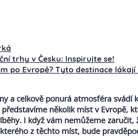
rká
ní trhy v Česku: Inspirujte se!
m po Evropě? Tyto destinace lákají 
dny a celkově ponurá atmosféra svádí 
 představíme několik míst v Evropě, kt
běhy. I když vám nemůžeme zaručit, že
ěkterého z těchto míst, bude pravděp