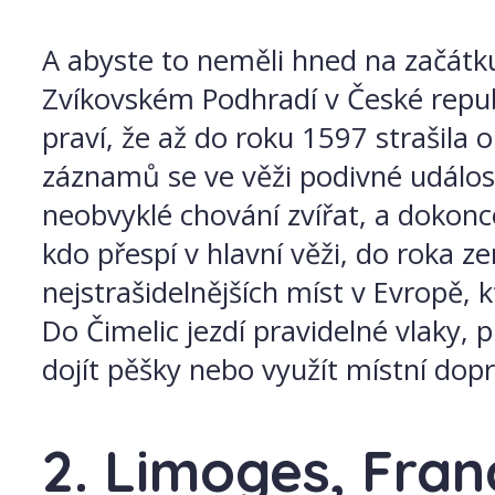
A abyste to neměli hned na začátku
Zvíkovském Podhradí v České repub
praví, že až do roku 1597 strašila 
záznamů se ve věži podivné událost
neobvyklé chování zvířat, a dokonce
kdo přespí v hlavní věži, do roka z
nejstrašidelnějších míst v Evropě,
Do Čimelic jezdí pravidelné vlaky,
dojít pěšky nebo využít místní dop
2. Limoges, Fran