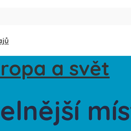
ajů
elnější mís