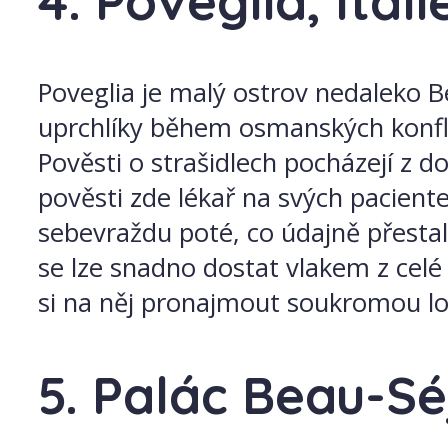
4. Poveglia, Itál
Poveglia je malý ostrov nedaleko B
uprchlíky během osmanských konfli
Pověsti o strašidlech pocházejí z d
pověsti zde lékař na svých pacient
sebevraždu poté, co údajně přestal 
se lze snadno dostat vlakem z celé I
si na něj pronajmout soukromou lo
5. Palác Beau-Sé