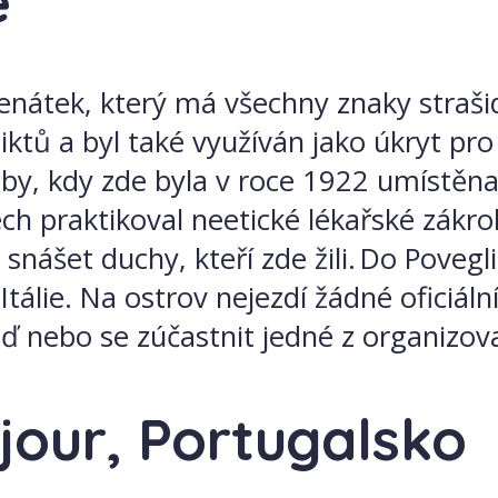
ie
enátek, který má všechny znaky straši
ktů a byl také využíván jako úkryt p
oby, kdy zde byla v roce 1922 umístěna
ech praktikoval neetické lékařské zákr
snášet duchy, kteří zde žili. Do Povegl
tálie. Na ostrov nejezdí žádné oficiáln
ď nebo se zúčastnit jedné z organizov
jour, Portugalsko