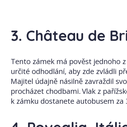
3. Château de Br
Tento zámek má pověst jednoho z nejs
určité odhodlání, aby zde zvládli p
Majitel údajně násilně zavraždil sv
procházet chodbami. Vlak z pařížs
k zámku dostanete autobusem za 