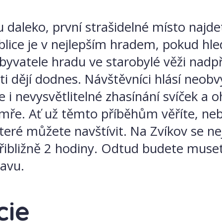
 daleko, první strašidelné místo najd
lice je v nejlepším hradem, pokud hl
obyvatele hradu ve starobylé věži nadp
i dějí dodnes. Návštěvníci hlásí neobv
 i nevysvětlitelné zhasínání svíček a o
emře. Ať už těmto příběhům věříte, neb
 které můžete navštívit. Na Zvíkov se 
 přibližně 2 hodiny. Odtud budete muse
ravu.
cie