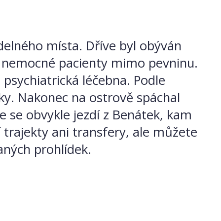
delného místa. Dříve byl obýván
ro nemocné pacienty mimo pevninu.
 psychiatrická léčebna. Podle
oky. Nakonec na ostrově spáchal
ie se obvykle jezdí z Benátek, kam
í trajekty ani transfery, ale můžete
aných prohlídek.