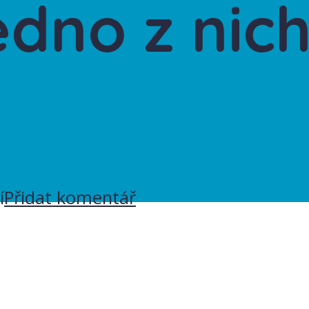
dno z nich
h
í
Přidat komentář