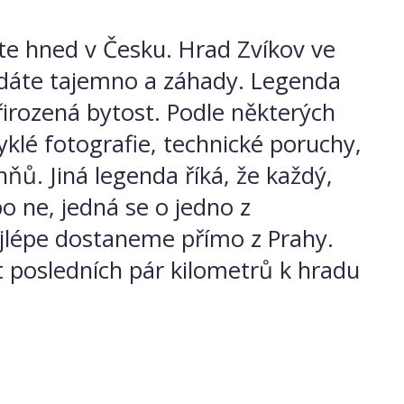
ete hned v Česku. Hrad Zvíkov ve
edáte tajemno a záhady. Legenda
řirozená bytost. Podle některých
yklé fotografie, technické poruchy,
hňů. Jiná legenda říká, že každý,
o ne, jedná se o jedno z
nejlépe dostaneme přímo z Prahy.
t posledních pár kilometrů k hradu