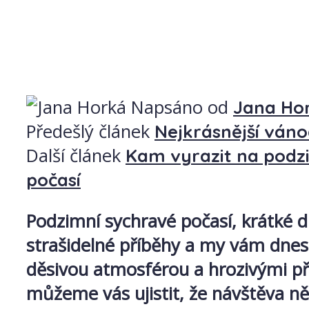
Napsáno od
Jana Ho
Předešlý článek
Nejkrásnější vánoč
Další článek
Kam vyrazit na podzi
počasí
Podzimní sychravé počasí, krátké 
strašidelné příběhy a my vám dnes
děsivou atmosférou a hrozivými pří
můžeme vás ujistit, že návštěva n