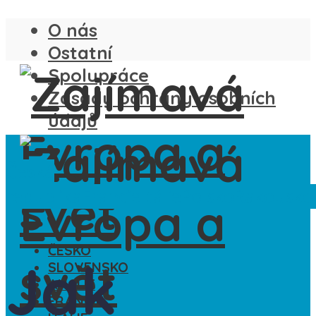
O nás
Ostatní
Spolupráce
Zásady ochrany osobních
údajů
Česká
republika
Francie
Itálie
Polsko
Rakousko
ČESKO
Jak
SLOVENSKO
ANGLIE
FRANCIE