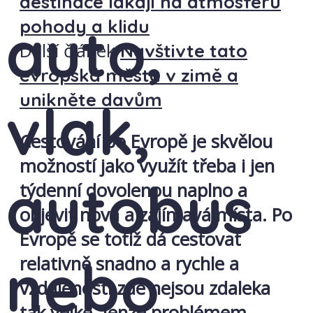
destinace lákají na atmosféru
auto,
pohody a klidu
Další článek
Navštivte tato
evropská města v zimě a
unikněte davům
vlak,
Cestování po Evropě je skvělou
možností jako využít třeba i jen
autobus
týdenní dovolenou naplno a
objevit nová a zajímavá místa. Po
Evropě se totiž dá cestovat
nebo
relativně snadno a rychle a
vzdálenosti zde nejsou zdaleka
tak velké. Jenže problémem