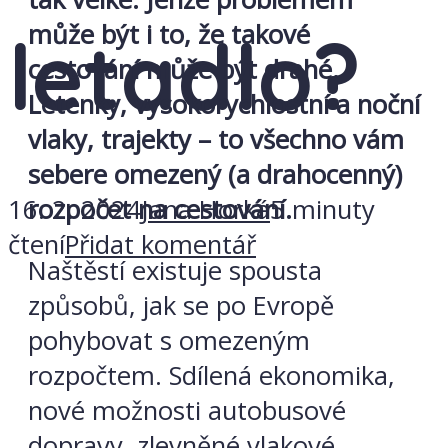
může být i to, že takové
letadlo?
cestování může být drahé.
Letenky, vysokorychlostní a noční
vlaky, trajekty – to všechno vám
sebere omezený (a drahocenný)
16. 2. 2024
Jana Horká
5 minuty
rozpočet na cestování.
čtení
Přidat komentář
Naštěstí existuje spousta
způsobů, jak se po Evropě
pohybovat s omezeným
rozpočtem. Sdílená ekonomika,
nové možnosti autobusové
dopravy, zlevněné vlakové