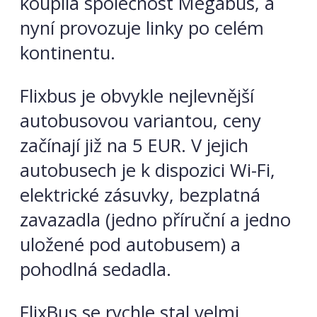
koupila společnost Megabus, a
nyní provozuje linky po celém
kontinentu.
Flixbus je obvykle nejlevnější
autobusovou variantou, ceny
začínají již na 5 EUR. V jejich
autobusech je k dispozici Wi-Fi,
elektrické zásuvky, bezplatná
zavazadla (jedno příruční a jedno
uložené pod autobusem) a
pohodlná sedadla.
FlixBus se rychle stal velmi