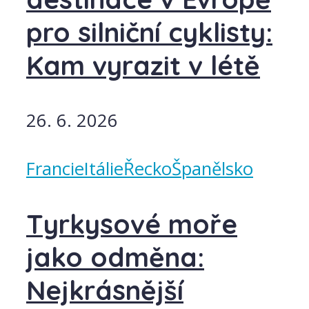
pro silniční cyklisty:
Kam vyrazit v létě
26. 6. 2026
Francie
Itálie
Řecko
Španělsko
Tyrkysové moře
jako odměna:
Nejkrásnější