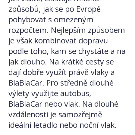
způsobů, jak se po Evropě
pohybovat s omezeným
rozpočtem. Nejlepším způsobem
je však kombinovat dopravu
podle toho, kam se chystáte a na
jak dlouho. Na krátké cesty se
dají dobře využít právě vlaky a
BlaBlaCar. Pro středně dlouhé
výlety využijte autobus,
BlaBlaCar nebo vlak. Na dlouhé
vzdálenosti je samozřejmě
ideální letadlo nebo noční vlak.