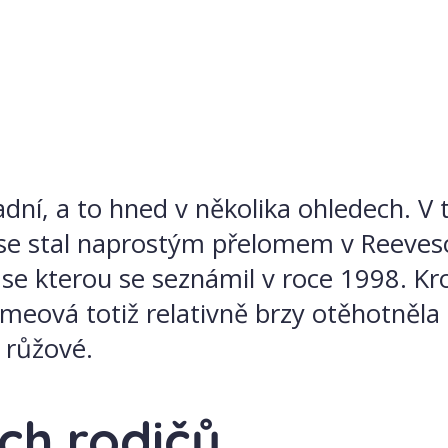
adní, a to hned v několika ohledech. V 
rix se stal naprostým přelomem v Reev
, se kterou se seznámil v roce 1998. 
ymeová totiž relativně brzy otěhotněla 
k růžové.
ch rodičů