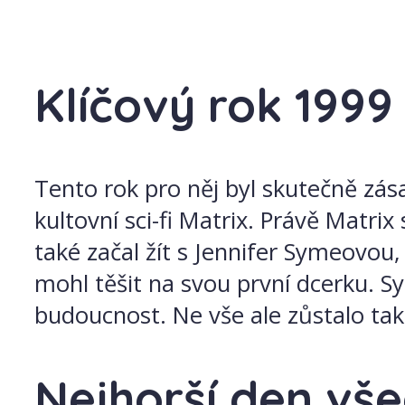
Klíčový rok 1999
Tento rok pro něj byl skutečně zás
kultovní sci-fi Matrix. Právě Mat
také začal žít s Jennifer Symeovou
mohl těšit na svou první dcerku. S
budoucnost. Ne vše ale zůstalo ta
Nejhorší den vše