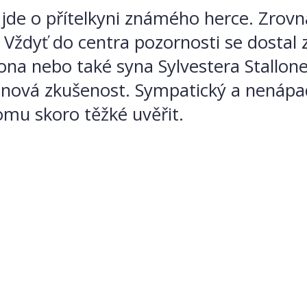
 jde o přítelkyni známého herce. Zrov
dyť do centra pozornosti se dostal za
na nebo také syna Sylvestera Stallone
nová zkušenost. Sympatický a nenápadn
tomu skoro těžké uvěřit.