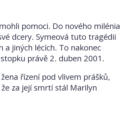
nemohli pomoci. Do nového milénia
vé dcery. Symeová tuto tragédii
h a jiných lécích. To nakonec
ní stopku právě 2. duben 2001.
 žena řízení pod vlivem prášků,
 za její smrtí stál Marilyn