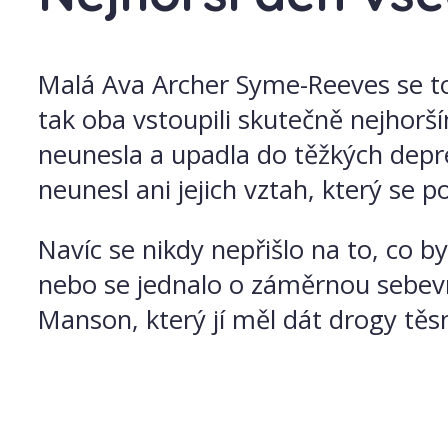
Malá Ava Archer Syme-Reeves se tot
tak oba vstoupili skutečně nejho
neunesla a upadla do těžkých depres
neunesl ani jejich vztah, který se 
Navíc se nikdy nepřišlo na to, co b
nebo se jednalo o záměrnou sebevra
Manson, který jí měl dát drogy tě