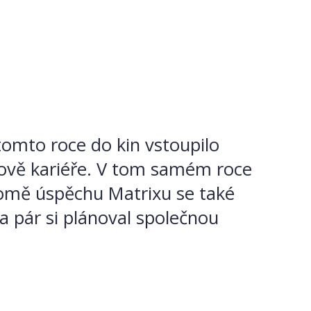
tomto roce do kin vstoupilo
esově kariéře. V tom samém roce
Kromě úspěchu Matrixu se také
a pár si plánoval společnou