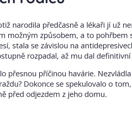
iž narodila předčasně a lékaři jí už 
rším možným způsobem, a to pohřbem s
í, stala se závislou na antidepresivec
postupně rozpadal, až mu dal definitiv
ylo přesnou příčinou havárie. Nezvládla
ždu? Dokonce se spekulovalo o tom, že
sně před odjezdem z jeho domu.