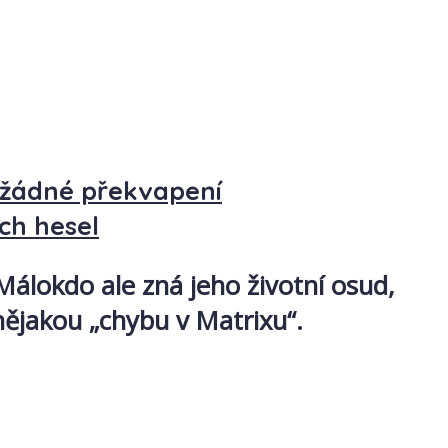
 žádné překvapení
ch hesel
Málokdo ale zná jeho životní osud,
 nějakou „chybu v Matrixu“.