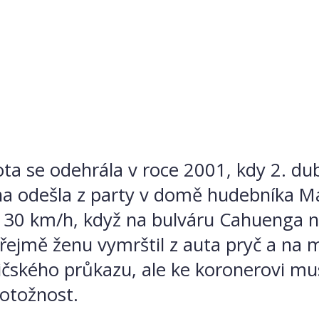
ivota se odehrála v roce 2001, kdy 2. 
a odešla z party v domě hudebníka Mari
 130 km/h, když na bulváru Cahuenga n
ejmě ženu vymrštil z auta pryč a na m
dičského průkazu, ale ke koronerovi mu
totožnost.