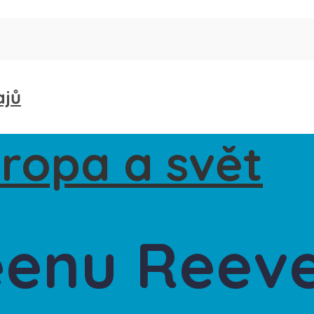
ajů
enu Reeves