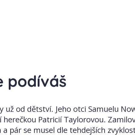
e podíváš
 už od dětství. Jeho otci Samuelu Now
í herečkou Patricií Taylorovou. Zamilova
 a pár se musel dle tehdejších zvyklost