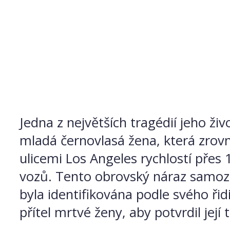
Jedna z největších tragédií jeho ž
mladá černovlasá žena, která zrovn
ulicemi Los Angeles rychlostí přes
vozů. Tento obrovský náraz samozř
byla identifikována podle svého ři
přítel mrtvé ženy, aby potvrdil její 