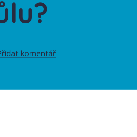
ůlu?
Přidat komentář