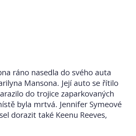
dubna ráno nasedla do svého auta
lyna Mansona. Její auto se řítilo
arazilo do trojice zaparkovaných
ístě byla mrtvá. Jennifer Symeové
sel dorazit také Keenu Reeves,