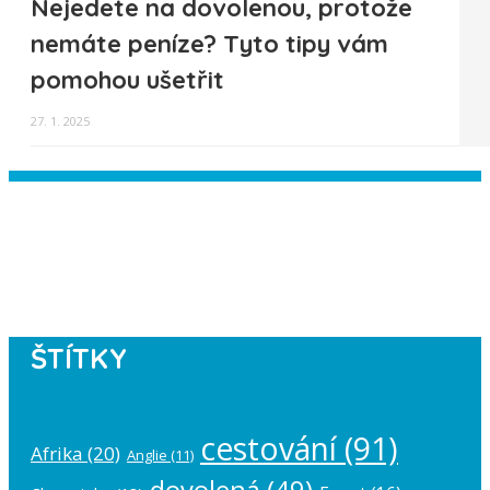
Nejedete na dovolenou, protože
nemáte peníze? Tyto tipy vám
pomohou ušetřit
27. 1. 2025
Instagram has returned empty data.
Please authorize your Instagram
account in the
plugin settings
.
ŠTÍTKY
cestování
(91)
Afrika
(20)
Anglie
(11)
dovolená
(49)