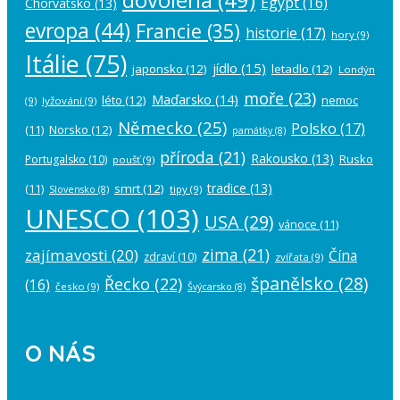
Egypt
(16)
Chorvatsko
(13)
evropa
(44)
Francie
(35)
historie
(17)
hory
(9)
Itálie
(75)
jídlo
(15)
japonsko
(12)
letadlo
(12)
Londýn
moře
(23)
Maďarsko
(14)
léto
(12)
nemoc
(9)
lyžování
(9)
Německo
(25)
Polsko
(17)
(11)
Norsko
(12)
památky
(8)
příroda
(21)
Rakousko
(13)
Rusko
Portugalsko
(10)
poušť
(9)
tradice
(13)
(11)
smrt
(12)
tipy
(9)
Slovensko
(8)
UNESCO
(103)
USA
(29)
vánoce
(11)
zima
(21)
zajímavosti
(20)
Čína
zdraví
(10)
zvířata
(9)
španělsko
(28)
Řecko
(22)
(16)
česko
(9)
Švýcarsko
(8)
O NÁS