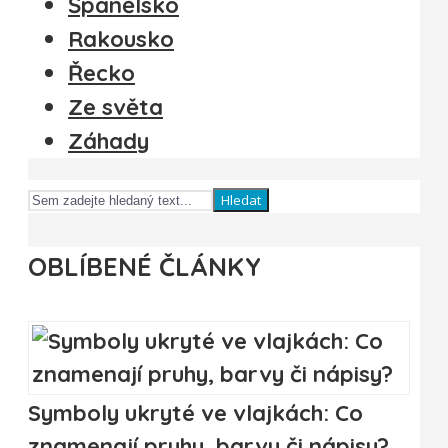
Španělsko
Rakousko
Řecko
Ze světa
Záhady
Hledat
OBLÍBENÉ ČLÁNKY
Symboly ukryté ve vlajkách: Co
znamenají pruhy, barvy či nápisy?