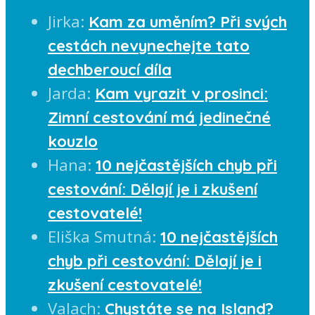
Jirka
:
Kam za uměním? Při svých
cestách nevynechejte tato
dechberoucí díla
Jarda
:
Kam vyrazit v prosinci:
Zimní cestování má jedinečné
kouzlo
Hana
:
10 nejčastějších chyb při
cestování: Dělají je i zkušení
cestovatelé!
Eliška Smutná
:
10 nejčastějších
chyb při cestování: Dělají je i
zkušení cestovatelé!
Valach
:
Chystáte se na Island?