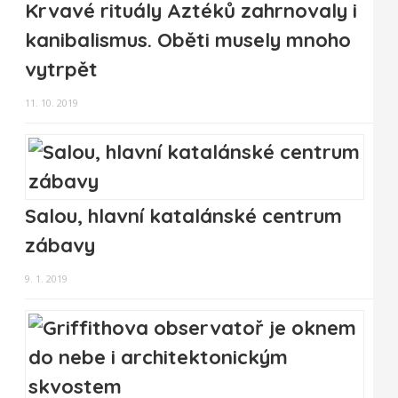
Krvavé rituály Aztéků zahrnovaly i
kanibalismus. Oběti musely mnoho
vytrpět
11. 10. 2019
Salou, hlavní katalánské centrum
zábavy
9. 1. 2019