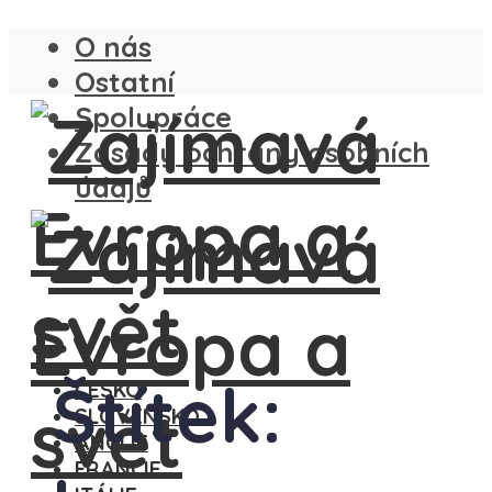
O nás
Ostatní
Spolupráce
Zásady ochrany osobních
údajů
Štítek:
ČESKO
SLOVENSKO
ANGLIE
FRANCIE