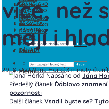
více, než 
ŠPANĚLSKO
FRANCIE
RAKOUSKO
ITÁLIE
ŘECKO
MAĎARSKO
ZE SVĚTA
ŠPANĚLSKO
mají i hla
ZÁHADY
RAKOUSKO
ŘECKO
ZE SVĚTA
Hledat
ZÁHADY
Menu
Hledat
29. 8. 2022
Jana Horká
3 minuty čtení
Menu
Napsáno od
Jana Ho
Předešlý článek
Ďáblovo znamení 
pozornosti
Další článek
Vsadil byste se? Tyto