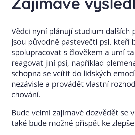
Zajímavé výsled
Vědci nyní plánují studium dalších 
jsou původně pastevečtí psi, kteří 
spolupracovat s člověkem a umí tak
reagovat jiní psi, například plemen
schopna se vcítit do lidských emocí
nezávisle a provádět vlastní rozho
chování.
Bude velmi zajímavé dozvědět se ví
také bude možné přispět ke zlepšení