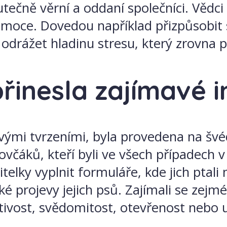
čně věrní a oddaní společníci. Vědci vš
 emoce. Dovedou například přizpůsobi
odrážet hladinu stresu, který zrovna p
přinesla zajímavé 
mavými tvrzeními, byla provedena na šv
ovčáků, kteří byli ve všech případech v
jitelky vyplnit formuláře, kde jich ptal
ké projevy jejich psů. Zajímali se zejm
ětivost, svědomitost, otevřenost nebo u