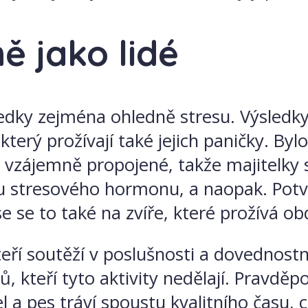
ě jako lidé
ledky zejména ohledně stresu. Výsledky
který prožívají také jejich paničky. By
ou vzájemně propojené, takže majitelky
nu stresového hormonu, a naopak. Potvr
e se to také na zvíře, které prožívá o
teří soutěží v poslušnosti a dovednostn
sů, kteří tyto aktivity nedělají. Pravděp
 a pes tráví spoustu kvalitního času, 