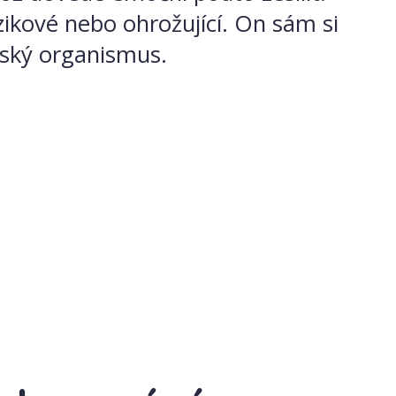
zikové nebo ohrožující. On sám si
dský organismus.