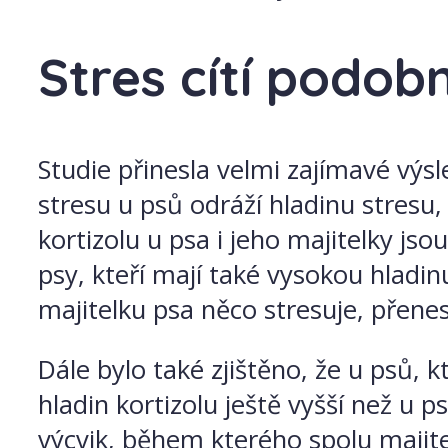
Stres cítí podobn
Studie přinesla velmi zajímavé výs
stresu u psů odráží hladinu stresu, 
kortizolu u psa i jeho majitelky js
psy, kteří mají také vysokou hladi
majitelku psa něco stresuje, přenes
Dále bylo také zjištěno, že u psů, k
hladin kortizolu ještě vyšší než u p
výcvik, během kterého spolu majitel