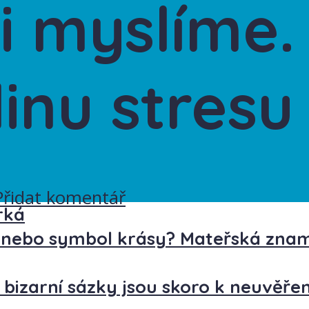
si myslíme.
dinu stresu
Přidat komentář
rká
nebo symbol krásy? Mateřská znamé
 bizarní sázky jsou skoro k neuvěřen