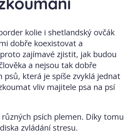
 zkoumání
border kolie i shetlandský ovčák
lmi dobře koexistovat a
roto zajímavé zjistit, jak budou
 člověka a nejsou tak dobře
 psů, která je spíše zvyklá jednat
zkoumat vliv majitele psa na psí
ní různých psích plemen. Díky tomu
diska zvládání stresu.