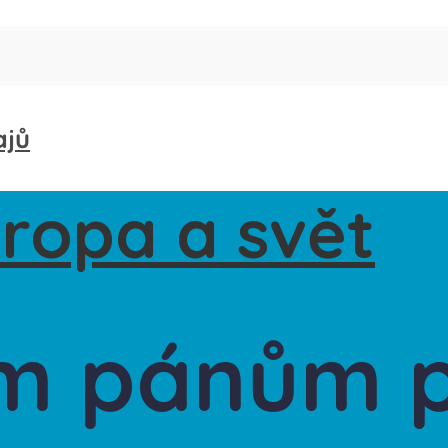
ajů
ým pánům 