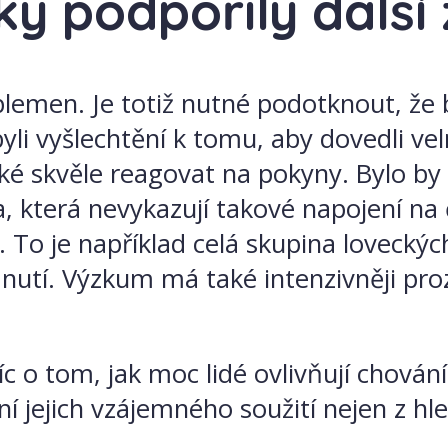
ky podpořily další
plemen. Je totiž nutné podotknout, že 
byli vyšlechtění k tomu, aby dovedli ve
é skvěle reagovat na pokyny. Bylo by p
a, která nevykazují takové napojení na
. To je například celá skupina loveckých
dnutí. Výzkum má také intenzivněji pro
c o tom, jak moc lidé ovlivňují chová
 jejich vzájemného soužití nejen z hle