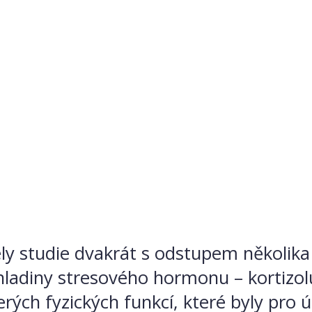
ely studie dvakrát s odstupem několika
hladiny stresového hormonu – kortizolu
erých fyzických funkcí, které byly pro 