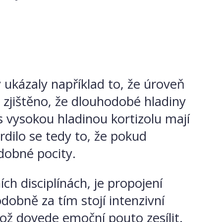
 ukázaly například to, že úroveň
lo zjištěno, že dlouhodobé hladiny
 s vysokou hladinou kortizolu mají
dilo se tedy to, že pokud
bdobné pocity.
ích disciplínách, je propojení
odobně za tím stojí intenzivní
což dovede emoční pouto zesílit.