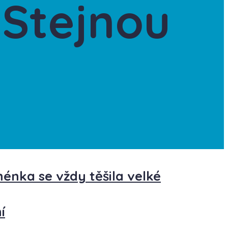
 Stejnou
nka se vždy těšila velké
í