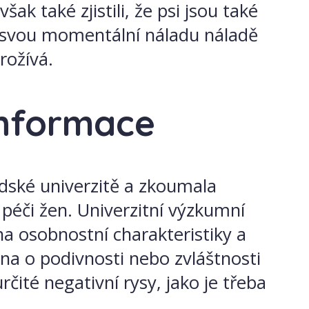
ak také zjistili, že psi jsou také
t svou momentální náladu náladě
rožívá.
informace
édské univerzitě a zkoumala
 péči žen. Univerzitní výzkumní
i na osobnostní charakteristiky a
éna o podivnosti nebo zvláštnosti
rčité negativní rysy, jako je třeba