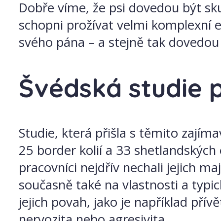
Dobře víme, že psi dovedou být skute
schopni prožívat velmi komplexní
svého pána – a stejně tak dovedou 
Švédská studie 
Studie, která přišla s těmito zají
25 border kolií a 33 shetlandských 
pracovníci nejdřív nechali jejich ma
současně také na vlastnosti a typic
jejich povah, jako je například přív
nervozita nebo agresivita.