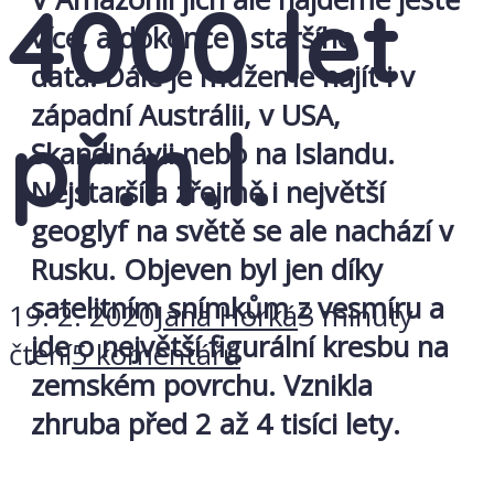
4000 let
více, a dokonce i staršího
data. Dále je můžeme najít i v
západní Austrálii, v USA,
př.n.l.
Skandinávii nebo na Islandu.
Nejstarší a zřejmě i největší
geoglyf na světě se ale nachází v
Rusku. Objeven byl jen díky
satelitním snímkům z vesmíru a
19. 2. 2020
Jana Horká
3 minuty
jde o největší figurální kresbu na
čtení
5 komentářů
zemském povrchu. Vznikla
zhruba před 2 až 4 tisíci lety.