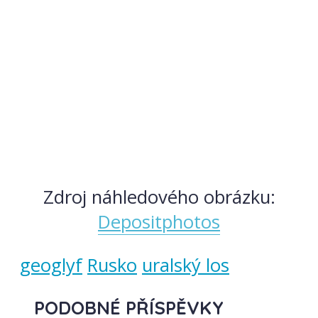
Zdroj náhledového obrázku:
Depositphotos
geoglyf
Rusko
uralský los
PODOBNÉ PŘÍSPĚVKY