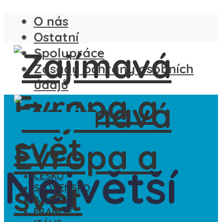
O nás
Ostatní
Spolupráce
Zásady ochrany osobních
údajů
Záhady
Ze světa
Největší
ČESKO
SLOVENSKO
ANGLIE
FRANCIE