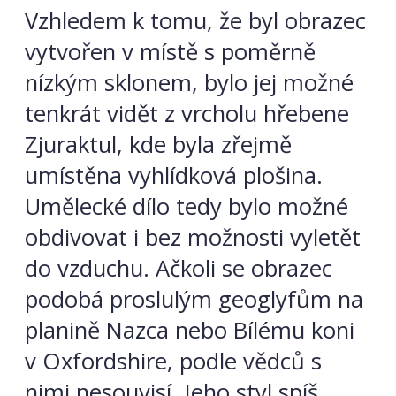
Vzhledem k tomu, že byl obrazec
vytvořen v místě s poměrně
nízkým sklonem, bylo jej možné
tenkrát vidět z vrcholu hřebene
Zjuraktul, kde byla zřejmě
umístěna vyhlídková plošina.
Umělecké dílo tedy bylo možné
obdivovat i bez možnosti vyletět
do vzduchu. Ačkoli se obrazec
podobá proslulým geoglyfům na
planině Nazca nebo Bílému koni
v Oxfordshire, podle vědců s
nimi nesouvisí. Jeho styl spíš