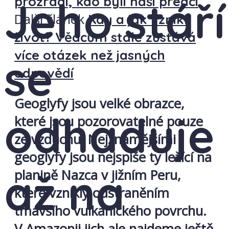
Jeho stáří
prozradí, kdo byli naši předci
Další článek
Kdy a jak vznikl
život? Vědcům stále zůstává
více otázek než jasných
se
odpovědí
Geoglyfy jsou velké obrazce,
odhaduje
které jsou pozorovatelné pouze
ze vzduchu. Nejznámějšími
geoglyfy jsou nejspíše ty ležící na
až na
planině Nazca v jižním Peru,
které vznikly odstraněním
tmavšího vulkanického povrchu.
V Amazonii jich ale najdeme ještě