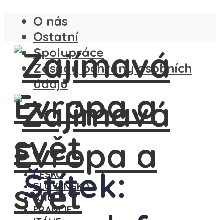
O nás
Ostatní
Spolupráce
Zásady ochrany osobních
údajů
Štítek:
ČESKO
SLOVENSKO
ANGLIE
FRANCIE