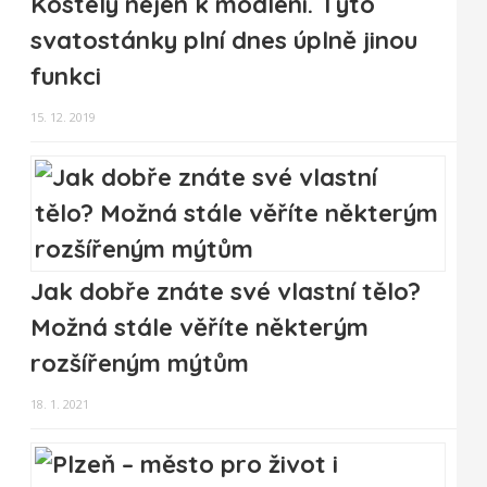
Kostely nejen k modlení. Tyto
svatostánky plní dnes úplně jinou
funkci
15. 12. 2019
Jak dobře znáte své vlastní tělo?
Možná stále věříte některým
rozšířeným mýtům
18. 1. 2021