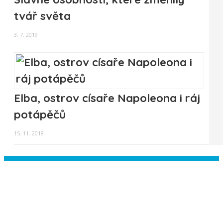
tvář světa
3. 7. 2019
Elba, ostrov císaře Napoleona i ráj
potápěčů
15. 11. 2018
Instagram has returned empty data.
Please authorize your Instagram
account in the
plugin settings
.