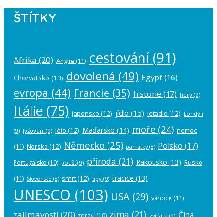
ŠTÍTKY
cestování
(91)
Afrika
(20)
Anglie
(11)
dovolená
(49)
Egypt
(16)
Chorvatsko
(13)
evropa
(44)
Francie
(35)
historie
(17)
hory
(9)
Itálie
(75)
jídlo
(15)
japonsko
(12)
letadlo
(12)
Londýn
moře
(24)
Maďarsko
(14)
léto
(12)
nemoc
(9)
lyžování
(9)
Německo
(25)
Polsko
(17)
(11)
Norsko
(12)
památky
(8)
příroda
(21)
Rakousko
(13)
Rusko
Portugalsko
(10)
poušť
(9)
tradice
(13)
(11)
smrt
(12)
tipy
(9)
Slovensko
(8)
UNESCO
(103)
USA
(29)
vánoce
(11)
zima
(21)
zajímavosti
(20)
Čína
zdraví
(10)
zvířata
(9)