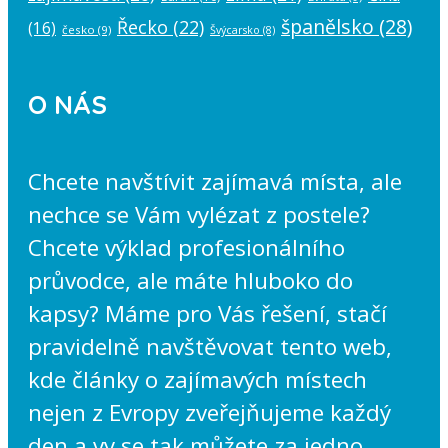
španělsko
(28)
Řecko
(22)
(16)
česko
(9)
Švýcarsko
(8)
O NÁS
Chcete navštívit zajímavá místa, ale
nechce se Vám vylézat z postele?
Chcete výklad profesionálního
průvodce, ale máte hluboko do
kapsy? Máme pro Vás řešení, stačí
pravidelně navštěvovat tento web,
kde články o zajímavých místech
nejen z Evropy zveřejňujeme každý
den a vy se tak můžete za jedno