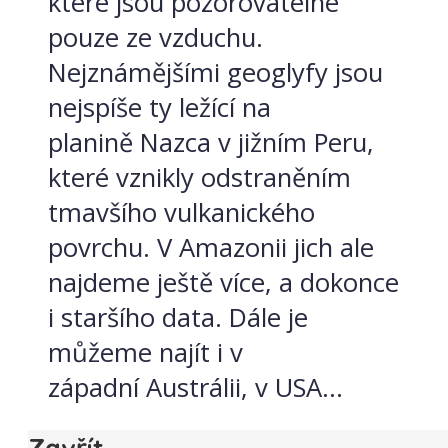
které jsou pozorovatelné
pouze ze vzduchu.
Nejznámějšími geoglyfy jsou
nejspíše ty ležící na
planině Nazca v jižním Peru,
které vznikly odstraněním
tmavšího vulkanického
povrchu. V Amazonii jich ale
najdeme ještě více, a dokonce
i staršího data. Dále je
můžeme najít i v
západní Austrálii, v USA...
Zavřít