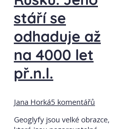
stáří se
odhaduje až
na 4000 let
př.n.l.
Jana Horká
5 komentářů
Geoglyfy jsou velké obrazce,