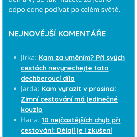
odpoledne podívat po celém světě.
NEJNOVĚJŠÍ KOMENTÁŘE
Jirka
:
Kam za uměním? Při svých
cestách nevynechejte tato
dechberoucí díla
Jarda
:
Kam vyrazit v prosinci:
Zimní cestování má jedinečné
kouzlo
Hana
:
10 nejčastějších chyb při
cestování: Dělají je i zkušení