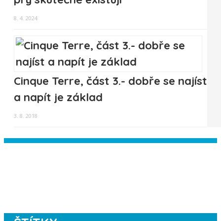
8. 4. 2024
Cinque Terre, část 3.- dobře se najíst
a napít je základ
3. 8. 2018
Instagram has returned empty data.
Please authorize your Instagram
account in the
plugin settings
.