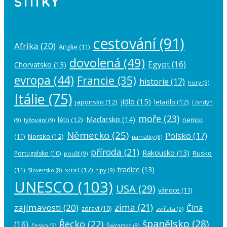
ŠTÍTKY
cestování
(91)
Afrika
(20)
Anglie
(11)
dovolená
(49)
Egypt
(16)
Chorvatsko
(13)
evropa
(44)
Francie
(35)
historie
(17)
hory
(9)
Itálie
(75)
jídlo
(15)
japonsko
(12)
letadlo
(12)
Londýn
moře
(23)
Maďarsko
(14)
léto
(12)
nemoc
(9)
lyžování
(9)
Německo
(25)
Polsko
(17)
(11)
Norsko
(12)
památky
(8)
příroda
(21)
Rakousko
(13)
Rusko
Portugalsko
(10)
poušť
(9)
tradice
(13)
(11)
smrt
(12)
tipy
(9)
Slovensko
(8)
UNESCO
(103)
USA
(29)
vánoce
(11)
zima
(21)
zajímavosti
(20)
Čína
zdraví
(10)
zvířata
(9)
španělsko
(28)
Řecko
(22)
(16)
česko
(9)
Švýcarsko
(8)