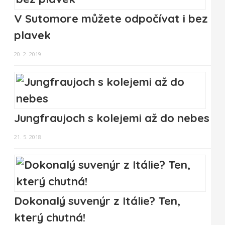
V Sutomore můžete odpočívat i bez
plavek
20. 2. 2019
Jungfraujoch s kolejemi až do nebes
21. 5. 2018
Dokonalý suvenýr z Itálie? Ten,
který chutná!