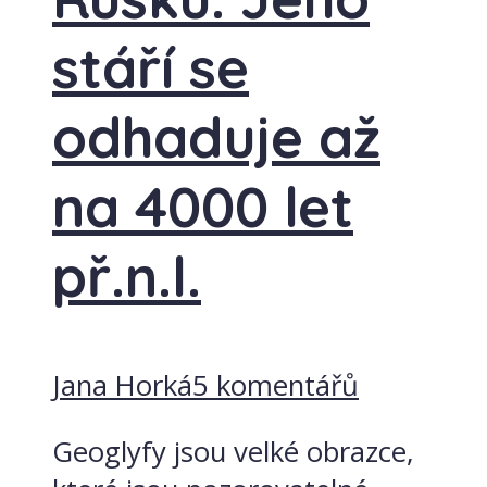
stáří se
odhaduje až
na 4000 let
př.n.l.
Jana Horká
5 komentářů
Geoglyfy jsou velké obrazce,