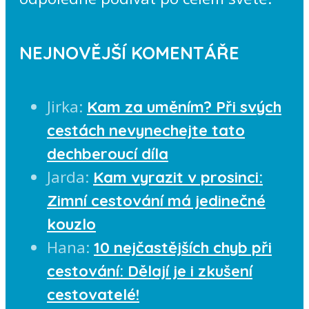
NEJNOVĚJŠÍ KOMENTÁŘE
Jirka
:
Kam za uměním? Při svých
cestách nevynechejte tato
dechberoucí díla
Jarda
:
Kam vyrazit v prosinci:
Zimní cestování má jedinečné
kouzlo
Hana
:
10 nejčastějších chyb při
cestování: Dělají je i zkušení
cestovatelé!