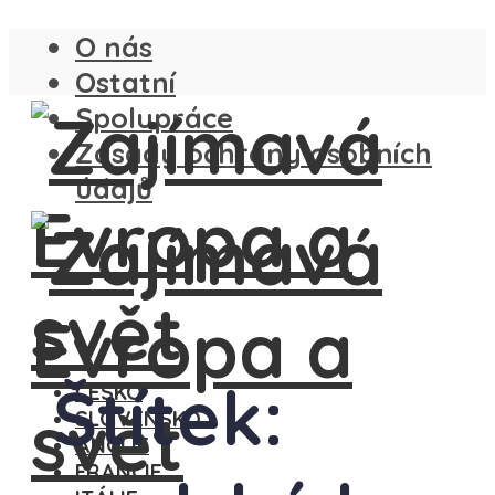
O nás
Ostatní
Spolupráce
Zásady ochrany osobních
údajů
Štítek:
ČESKO
SLOVENSKO
ANGLIE
FRANCIE