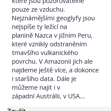
které jsou pozorovatelné
pouze ze vzduchu.
Nejznámějšími geoglyfy jsou
nejspíše ty ležící na
planině Nazca v jižním Peru,
které vznikly odstraněním
tmavšího vulkanického
povrchu. V Amazonii jich ale
najdeme ještě více, a dokonce
i staršího data. Dále je
můžeme najít i v
západní Austrálii, v USA...
Zavřít