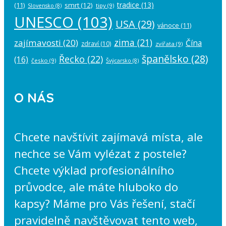
tradice
(13)
(11)
smrt
(12)
tipy
(9)
Slovensko
(8)
UNESCO
(103)
USA
(29)
vánoce
(11)
zima
(21)
zajímavosti
(20)
Čína
zdraví
(10)
zvířata
(9)
španělsko
(28)
Řecko
(22)
(16)
česko
(9)
Švýcarsko
(8)
O NÁS
Chcete navštívit zajímavá místa, ale
nechce se Vám vylézat z postele?
Chcete výklad profesionálního
průvodce, ale máte hluboko do
kapsy? Máme pro Vás řešení, stačí
pravidelně navštěvovat tento web,