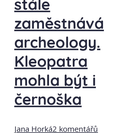
stále
zaměstnává
archeology.
Kleopatra
mohla být i
černoška
Jana Horká
2 komentářů