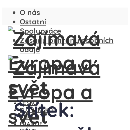
O nás
Ostatní
Spolupráce
Zásady ochrany osobních
údajů
Štítek:
ČESKO
SLOVENSKO
ANGLIE
FRANCIE