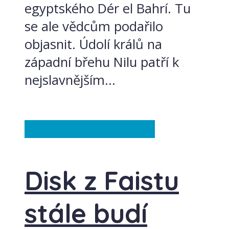
egyptského Dér el Bahrí. Tu
se ale vědcům podařilo
objasnit. Údolí králů na
západní břehu Nilu patří k
nejslavnějším...
Řecko
Záhady
Ze světa
Disk z Faistu
stále budí