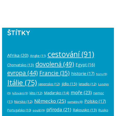
Please authorize your Instagram
account in the
plugin settings
.
ŠTÍTKY
cestování
(91)
Afrika
(20)
Anglie
(11)
dovolená
(49)
Egypt
(16)
Chorvatsko
(13)
evropa
(44)
Francie
(35)
historie
(17)
hory
(9)
Itálie
(75)
jídlo
(15)
japonsko
(12)
letadlo
(12)
Londýn
moře
(23)
Maďarsko
(14)
léto
(12)
nemoc
(9)
lyžování
(9)
Německo
(25)
Polsko
(17)
(11)
Norsko
(12)
památky
(8)
příroda
(21)
Rakousko
(13)
Rusko
Portugalsko
(10)
poušť
(9)