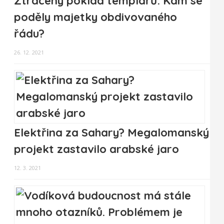
Ztracený poklad templářů: Kam se
poděly majetky obdivovaného
řádu?
26. 12. 2021
Elektřina za Sahary? Megalomanský
projekt zastavilo arabské jaro
12. 3. 2021