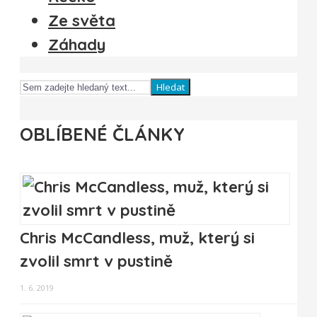
Ze světa
Záhady
Hledat
OBLÍBENÉ ČLÁNKY
Chris McCandless, muž, který si
zvolil smrt v pustině
1. 6. 2019