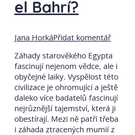
el Bahrí?
Jana Horká
Přidat komentář
Záhady starověkého Egypta
fascinují nejenom vědce, ale i
obyčejné laiky. Vyspělost této
civilizace je ohromující a ještě
daleko více badatelů fascinují
nejrůznější tajemství, která ji
obestírají. Mezi ně patří třeba
i záhada ztracených mumií z