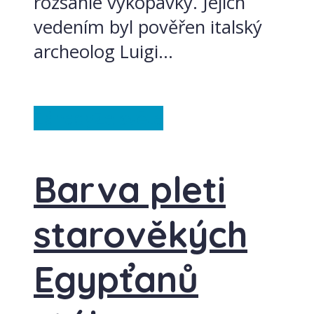
rozsáhlé vykopávky. Jejich
vedením byl pověřen italský
archeolog Luigi...
Záhady
Ze světa
Barva pleti
starověkých
Egypťanů