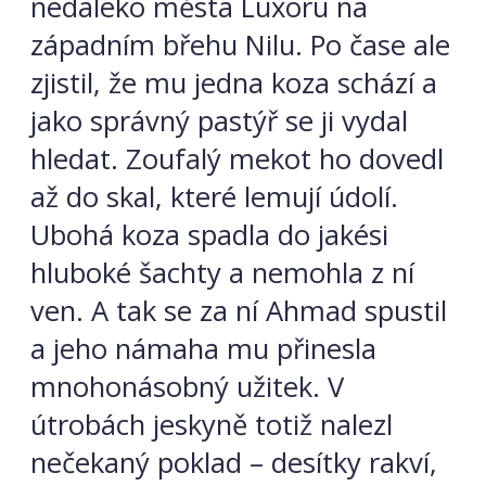
nedaleko města Luxoru na
západním břehu Nilu. Po čase ale
zjistil, že mu jedna koza schází a
jako správný pastýř se ji vydal
hledat. Zoufalý mekot ho dovedl
až do skal, které lemují údolí.
Ubohá koza spadla do jakési
hluboké šachty a nemohla z ní
ven. A tak se za ní Ahmad spustil
a jeho námaha mu přinesla
mnohonásobný užitek. V
útrobách jeskyně totiž nalezl
nečekaný poklad – desítky rakví,