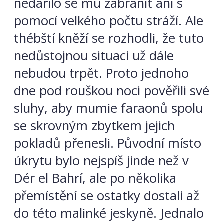
nedařilo se mu zabránit ani s
pomocí velkého počtu stráží. Ale
thébští kněží se rozhodli, že tuto
nedůstojnou situaci už dále
nebudou trpět. Proto jednoho
dne pod rouškou noci pověřili své
sluhy, aby mumie faraonů spolu
se skrovným zbytkem jejich
pokladů přenesli. Původní místo
úkrytu bylo nejspíš jinde než v
Dér el Bahrí, ale po několika
přemístění se ostatky dostali až
do této malinké jeskyně. Jednalo