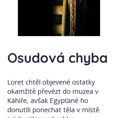
Osudová chyba
Loret chtěl objevené ostatky
okamžitě převézt do muzea v
Káhiře, avšak Egypťané ho
donutili ponechat těla v místě