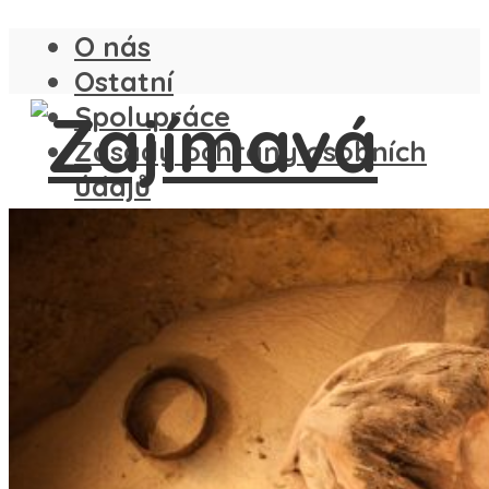
O nás
Ostatní
Spolupráce
Zásady ochrany osobních
údajů
ČESKO
SLOVENSKO
ANGLIE
FRANCIE