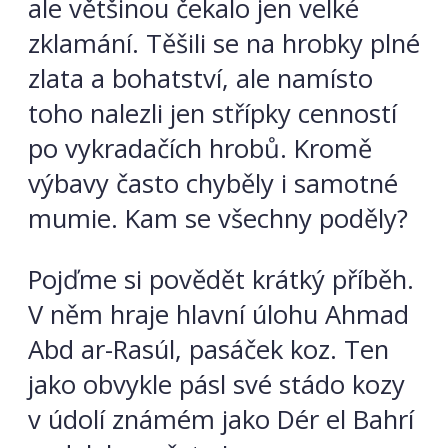
ale většinou čekalo jen velké
zklamání. Těšili se na hrobky plné
zlata a bohatství, ale namísto
toho nalezli jen střípky cenností
po vykradačích hrobů. Kromě
výbavy často chyběly i samotné
mumie. Kam se všechny poděly?
Pojďme si povědět krátký příběh.
V něm hraje hlavní úlohu Ahmad
Abd ar-Rasúl, pasáček koz. Ten
jako obvykle pásl své stádo kozy
v údolí známém jako Dér el Bahrí