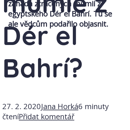
mumie z
záhada ztracených mumií z
egyptského Dér el Bahrí. Tu se
Dér el
ale vědcům podařilo objasnit.
Bahrí?
27. 2. 2020
Jana Horká
6 minuty
čtení
Přidat komentář