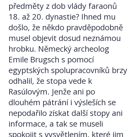
předměty z dob vlády faraonů
18. až 20. dynastie? Ihned mu
došlo, že někdo pravděpodobně
musel objevit dosud neznámou
hrobku. Německý archeolog
Emile Brugsch s pomocí
egyptských spolupracovníků brzy
odhalil, že stopa vede k
Rasúlovým. Jenže ani po
dlouhém pátrání i výsleších se
nepodařilo získat další stopy ani
informace, a tak se museli
spokojit s vysvětlením, které jim