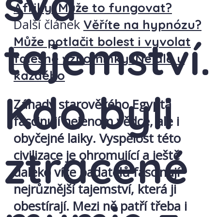
svá
Afriky. Může to fungovat?
Další článek
Věříte na hypnózu?
tajemství.
Může potlačit bolest i vyvolat
falešné vzpomínky. Ne ale u
každého
Kdo byli
Záhady starověkého Egypta
fascinují nejenom vědce, ale i
obyčejné laiky. Vyspělost této
ztracené
civilizace je ohromující a ještě
daleko více badatelů fascinují
nejrůznější tajemství, která ji
obestírají. Mezi ně patří třeba i