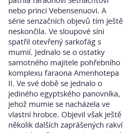
patřila faraonovi Setnachtovi
nebo princi Vebensenuovi. A
série senzačních objevů tím ještě
neskončila. Ve sloupové síni
spatřil otevřený sarkofág s
mumií. Jednalo se o ostatky
samotného majitele pohřebního
komplexu faraona Amenhotepa
II. Ve své době se jednalo o
jediného egyptského panovníka,
jehož mumie se nacházela ve
vlastní hrobce. Objevil však ještě
několik dalších zaprášených rakví