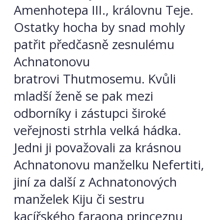
Amenhotepa III., královnu Teje.
Ostatky hocha by snad mohly
patřit předčasně zesnulému
Achnatonovu
bratrovi Thutmosemu. Kvůli
mladší ženě se pak mezi
odborníky i zástupci široké
veřejnosti strhla velká hádka.
Jedni ji považovali za krásnou
Achnatonovu manželku Nefertiti,
jiní za další z Achnatonových
manželek Kiju či sestru
kacířského faraona princeznu