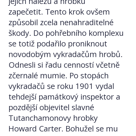
jejich nálezu a hrobku
zapečetit. Tento krok ovšem
způsobil zcela nenahraditelné
škody. Do pohřebního komplexu
se totiž podařilo proniknout
novodobým vykradačům hrobů.
Odnesli si řadu cenností včetně
zčernalé mumie. Po stopách
vykradačů se roku 1901 vydal
tehdejší památkový inspektor a
pozdější objevitel slavné
Tutanchamonovy hrobky
Howard Carter. Bohužel se mu