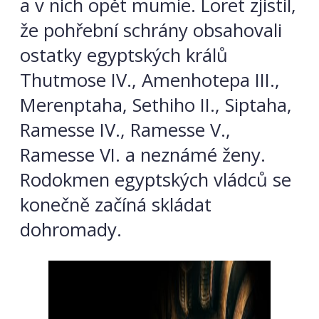
a v nich opět mumie. Loret zjistil,
že pohřební schrány obsahovali
ostatky egyptských králů
Thutmose IV., Amenhotepa III.,
Merenptaha, Sethiho II., Siptaha,
Ramesse IV., Ramesse V.,
Ramesse VI. a neznámé ženy.
Rodokmen egyptských vládců se
konečně začíná skládat
dohromady.