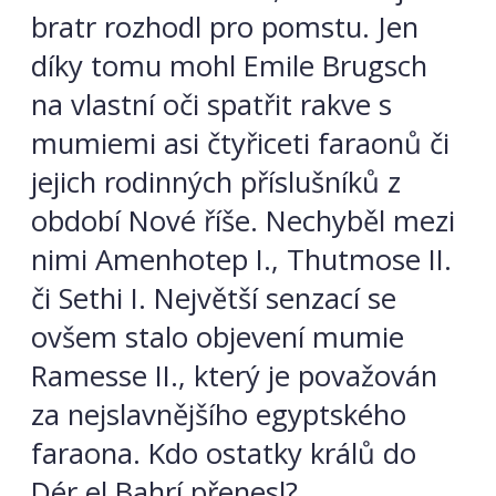
bratr rozhodl pro pomstu. Jen
díky tomu mohl Emile Brugsch
na vlastní oči spatřit rakve s
mumiemi asi čtyřiceti faraonů či
jejich rodinných příslušníků z
období Nové říše. Nechyběl mezi
nimi Amen­hotep I., Thutmose II.
či Sethi I. Největší senzací se
ovšem stalo objevení mumie
Ramesse II., který je považován
za nejslavnějšího egyptského
faraona. Kdo ostatky králů do
Dér el Bahrí přenesl?