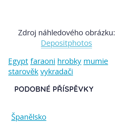
Zdroj náhledového obrázku:
Depositphotos
Egypt
faraoni
hrobky
mumie
starověk
vykradači
PODOBNÉ PŘÍSPĚVKY
Španělsko