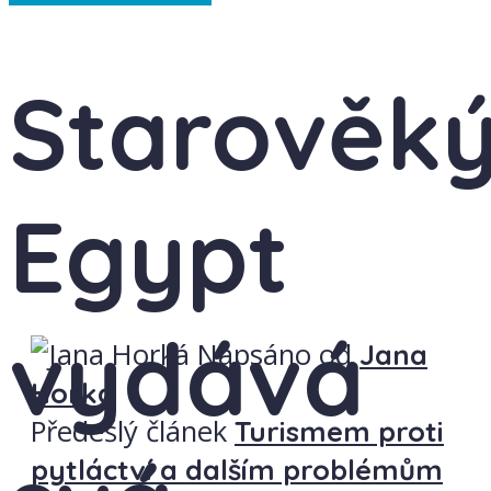
Starověk
Egypt
vydává
Napsáno od
Jana
Horká
Předešlý článek
Turismem proti
pytláctví a dalším problémům