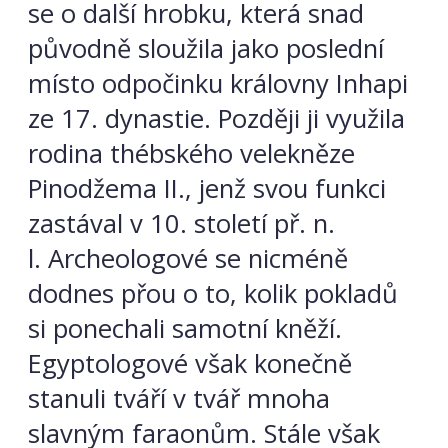
se o další hrobku, která snad
původně sloužila jako poslední
místo odpočinku královny Inhapi
ze 17. dynastie. Později ji využila
rodina thébského velekněze
Pinodžema II., jenž svou funkci
zastával v 10. století př. n.
l. Archeologové se nicméně
dodnes přou o to, kolik pokladů
si ponechali samotní kněží.
Egyptologové však konečně
stanuli tváří v tvář mnoha
slavným faraonům. Stále však