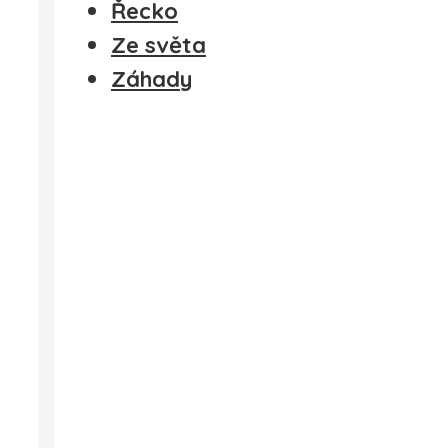
Řecko
Ze světa
Záhady