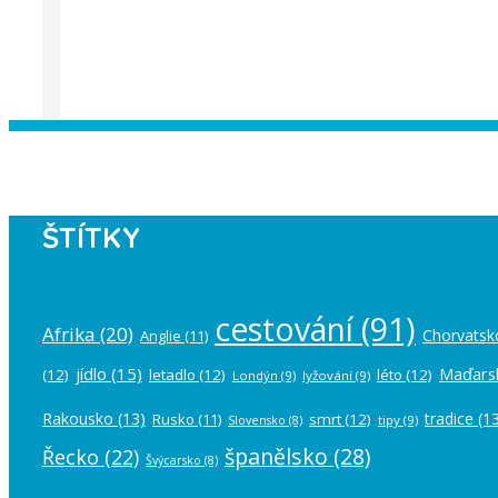
Instagram has returned empty data. Pl
ŠTÍTKY
cestování
(91)
Afrika
(20)
Chorvatsk
Anglie
(11)
jídlo
(15)
Maďars
(12)
letadlo
(12)
léto
(12)
Londýn
(9)
lyžování
(9)
Rakousko
(13)
tradice
(13
Rusko
(11)
smrt
(12)
tipy
(9)
Slovensko
(8)
španělsko
(28)
Řecko
(22)
Švýcarsko
(8)