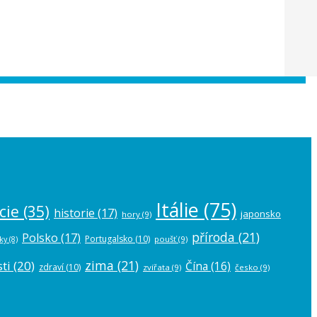
 the
plugin settings
.
Itálie
(75)
cie
(35)
historie
(17)
japonsko
hory
(9)
příroda
(21)
Polsko
(17)
Portugalsko
(10)
poušť
(9)
ky
(8)
zima
(21)
ti
(20)
Čína
(16)
zdraví
(10)
zvířata
(9)
česko
(9)