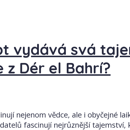
t vydává svá tajem
 z Dér el Bahrí?
jí nejenom vědce, ale i obyčejné laiky
atelů fascinují nejrůznější tajemství, k