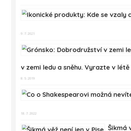
9. 7. 2021
v zemi ledu a sněhu. Vyrazte v lé
8. 5. 2019
18. 7. 2022
Šikmá v