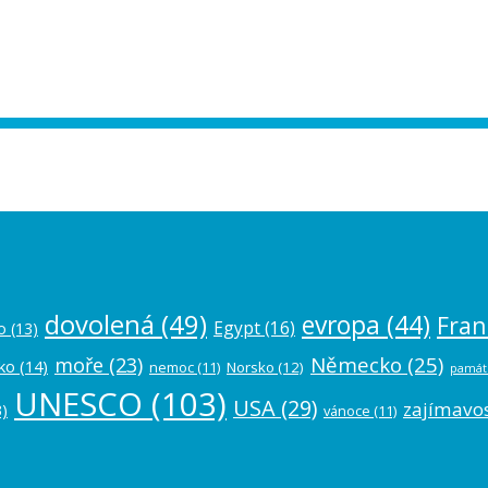
ease authorize your Instagram account in
dovolená
(49)
evropa
(44)
Fran
Egypt
(16)
o
(13)
Německo
(25)
moře
(23)
ko
(14)
nemoc
(11)
Norsko
(12)
památ
UNESCO
(103)
USA
(29)
zajímavos
)
vánoce
(11)