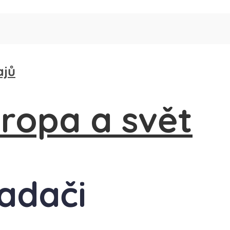
ajů
radači