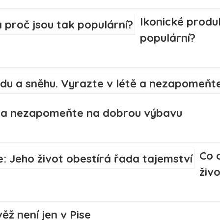
Ikonické produk
populární?
tě a nezapomeňte na dobrou výbavu
Co 
živ
ěž není jen v Pise