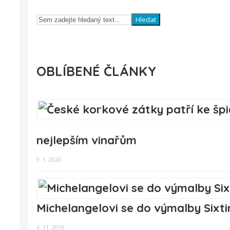
Hledat
OBLÍBENÉ ČLÁNKY
nejlepším vinařům
9. 1. 2020
Michelangelovi se do výmalby Sixt
6. 11. 2019