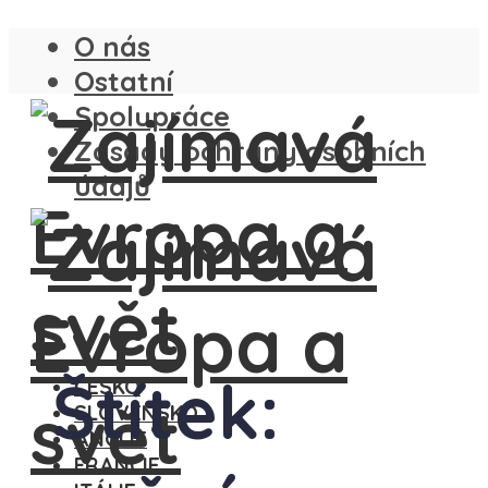
O nás
Ostatní
Spolupráce
Zásady ochrany osobních
údajů
Štítek:
ČESKO
SLOVENSKO
ANGLIE
FRANCIE