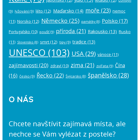
Londýn
moře
(23)
Maďarsko
(14)
léto
(12)
nemoc
(9)
lyžování
(9)
Německo
(25)
Polsko
(17)
(11)
Norsko
(12)
památky
(8)
příroda
(21)
Rakousko
(13)
Rusko
Portugalsko
(10)
poušť
(9)
tradice
(13)
(11)
smrt
(12)
tipy
(9)
Slovensko
(8)
UNESCO
(103)
USA
(29)
vánoce
(11)
zima
(21)
zajímavosti
(20)
Čína
zdraví
(10)
zvířata
(9)
španělsko
(28)
Řecko
(22)
(16)
česko
(9)
Švýcarsko
(8)
O NÁS
Chcete navštívit zajímavá místa, ale
nechce se Vám vylézat z postele?