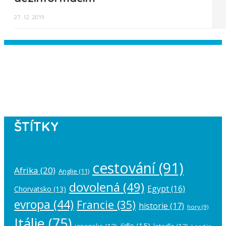
27. 12. 2019
Instagram has returned empty data.
Please authorize your Instagram
account in the
plugin settings
.
ŠTÍTKY
cestování
(91)
Afrika
(20)
Anglie
(11)
dovolená
(49)
Egypt
(16)
Chorvatsko
(13)
evropa
(44)
Francie
(35)
historie
(17)
hory
(9)
Itálie
(75)
jídlo
(15)
japonsko
(12)
letadlo
(12)