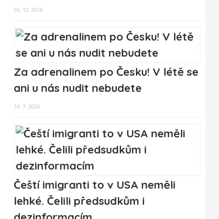
26. 12. 2018
Za adrenalinem po Česku! V létě se
ani u nás nudit nebudete
14. 7. 2020
Čeští imigranti to v USA neměli
lehké. Čelili předsudkům i
dezinformacím