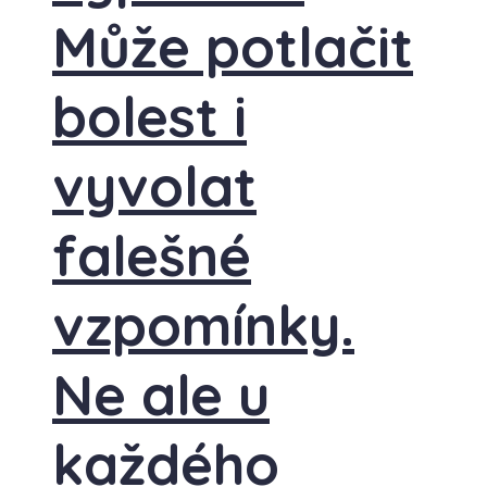
Může potlačit
bolest i
vyvolat
falešné
vzpomínky.
Ne ale u
každého