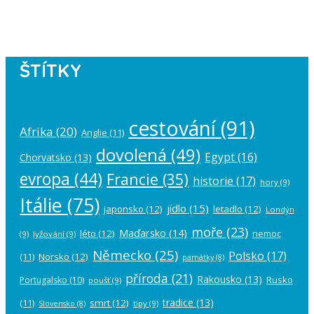
account in the
plugin settings
.
ŠTÍTKY
cestování
(91)
Afrika
(20)
Anglie
(11)
dovolená
(49)
Egypt
(16)
Chorvatsko
(13)
evropa
(44)
Francie
(35)
historie
(17)
hory
(9)
Itálie
(75)
jídlo
(15)
japonsko
(12)
letadlo
(12)
Londýn
moře
(23)
Maďarsko
(14)
léto
(12)
nemoc
(9)
lyžování
(9)
Německo
(25)
Polsko
(17)
(11)
Norsko
(12)
památky
(8)
příroda
(21)
Rakousko
(13)
Rusko
Portugalsko
(10)
poušť
(9)
tradice
(13)
(11)
smrt
(12)
tipy
(9)
Slovensko
(8)