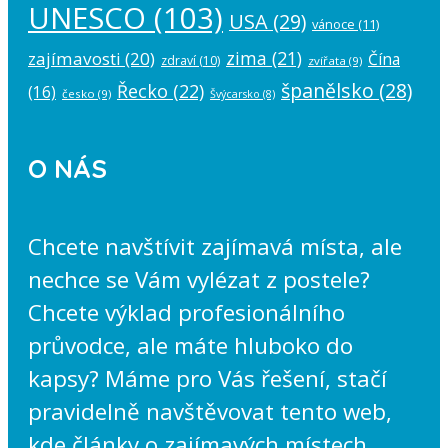
UNESCO
(103)
USA
(29)
vánoce
(11)
zima
(21)
zajímavosti
(20)
Čína
zdraví
(10)
zvířata
(9)
španělsko
(28)
Řecko
(22)
(16)
česko
(9)
Švýcarsko
(8)
O NÁS
Chcete navštívit zajímavá místa, ale
nechce se Vám vylézat z postele?
Chcete výklad profesionálního
průvodce, ale máte hluboko do
kapsy? Máme pro Vás řešení, stačí
pravidelně navštěvovat tento web,
kde články o zajímavých místech