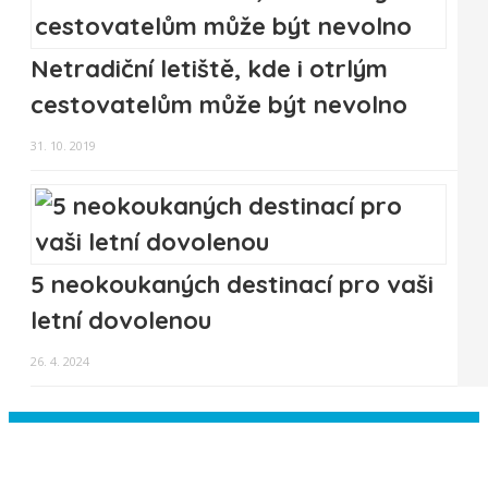
Netradiční letiště, kde i otrlým
cestovatelům může být nevolno
31. 10. 2019
5 neokoukaných destinací pro vaši
letní dovolenou
26. 4. 2024
Instagram has returned empty data.
Please authorize your Instagram