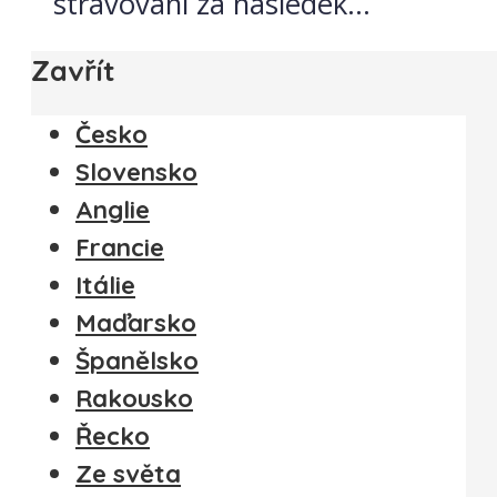
stravování za následek...
Zavřít
Česko
Slovensko
Anglie
Francie
Itálie
Maďarsko
Španělsko
Rakousko
Řecko
Ze světa