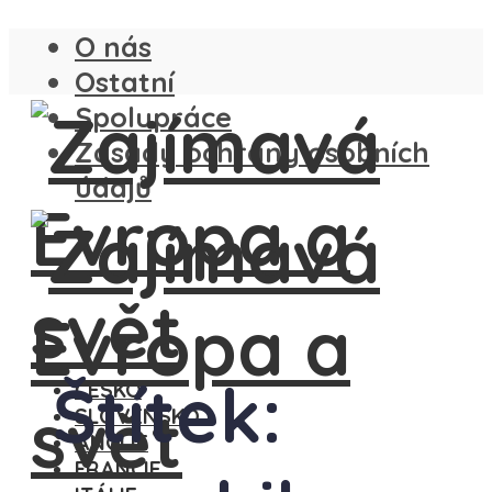
O nás
Ostatní
Spolupráce
Zásady ochrany osobních
údajů
Štítek:
ČESKO
SLOVENSKO
ANGLIE
FRANCIE