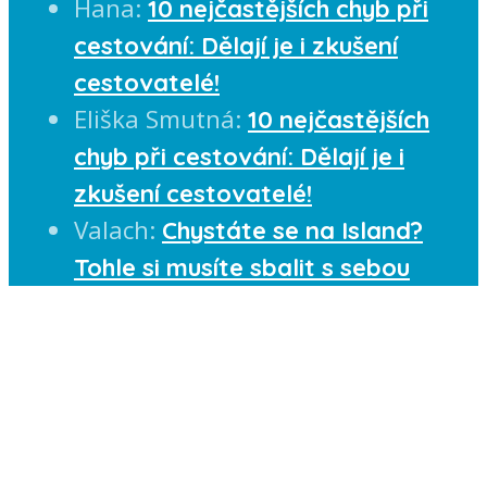
Hana
:
10 nejčastějších chyb při
cestování: Dělají je i zkušení
cestovatelé!
Eliška Smutná
:
10 nejčastějších
chyb při cestování: Dělají je i
zkušení cestovatelé!
Valach
:
Chystáte se na Island?
Tohle si musíte sbalit s sebou