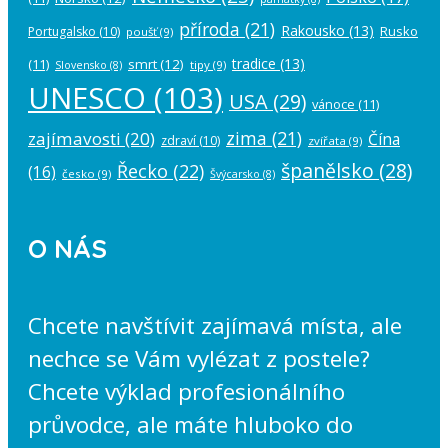
příroda
(21)
Rakousko
(13)
Rusko
Portugalsko
(10)
poušť
(9)
tradice
(13)
(11)
smrt
(12)
tipy
(9)
Slovensko
(8)
UNESCO
(103)
USA
(29)
vánoce
(11)
zima
(21)
zajímavosti
(20)
Čína
zdraví
(10)
zvířata
(9)
španělsko
(28)
Řecko
(22)
(16)
česko
(9)
Švýcarsko
(8)
O NÁS
Chcete navštívit zajímavá místa, ale
nechce se Vám vylézat z postele?
Chcete výklad profesionálního
průvodce, ale máte hluboko do