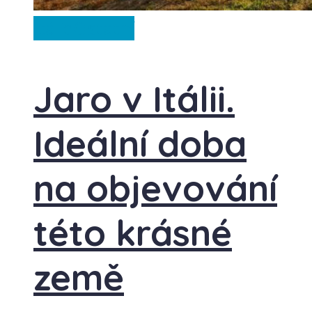
Itálie
Ostatní
Jaro v Itálii.
Ideální doba
na objevování
této krásné
země