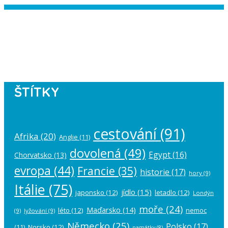
Instagram has returned empty data.
Please authorize your Instagram
account in the
plugin settings
.
ŠTÍTKY
cestování
(91)
Afrika
(20)
Anglie
(11)
dovolená
(49)
Egypt
(16)
Chorvatsko
(13)
evropa
(44)
Francie
(35)
historie
(17)
hory
(9)
Itálie
(75)
jídlo
(15)
japonsko
(12)
letadlo
(12)
Londýn
moře
(24)
Maďarsko
(14)
léto
(12)
nemoc
(9)
lyžování
(9)
Německo
(25)
Polsko
(17)
(11)
Norsko
(12)
památky
(8)