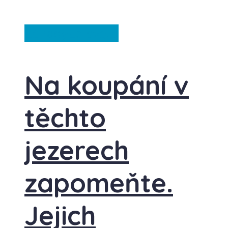
Záhady
Ze světa
Na koupání v
těchto
jezerech
zapomeňte.
Jejich