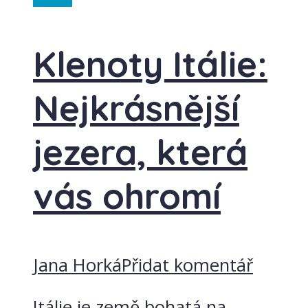
Klenoty Itálie:
Nejkrásnější
jezera, která
vás ohromí
Jana Horká
Přidat komentář
Itálie je země bohatá na