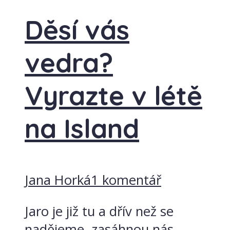
Děsí vás
vedra?
Vyrazte v létě
na Island
Jana Horká
1 komentář
Jaro je již tu a dřív než se
nadějeme, zasáhnou nás