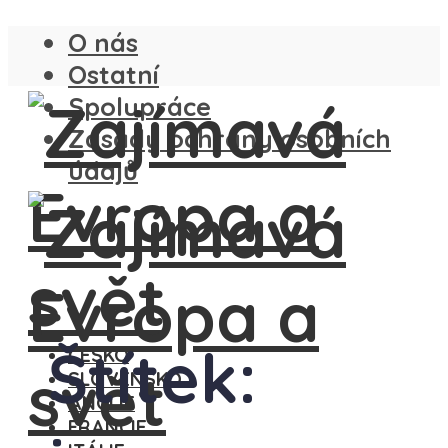
O nás
Ostatní
Spolupráce
Zásady ochrany osobních
údajů
Štítek:
ČESKO
SLOVENSKO
ANGLIE
FRANCIE