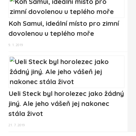
Koh Samui, ideální místo pro zimní
dovolenou u teplého moře
9. 1. 2019
Ueli Steck byl horolezec jako žádný
jiný. Ale jeho vášeň jej nakonec
stála život
21. 7. 2019