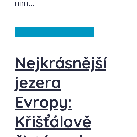
nim...
Francie
Itálie
Maďarsko
Nejkrásnější
jezera
Evropy:
Křišťálově