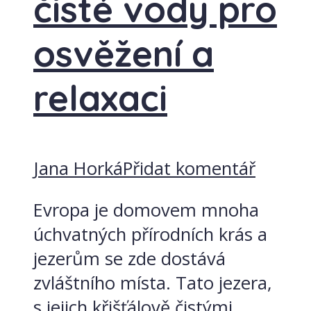
čisté vody pro
osvěžení a
relaxaci
Jana Horká
Přidat komentář
Evropa je domovem mnoha
úchvatných přírodních krás a
jezerům se zde dostává
zvláštního místa. Tato jezera,
s jejich křišťálově čistými