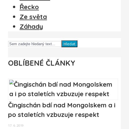
Řecko
Ze světa
Záhady
Hledat
OBLÍBENÉ ČLÁNKY
Čingischán bdí nad Mongolskem a i
po staletích vzbuzuje respekt
17. 6. 2019