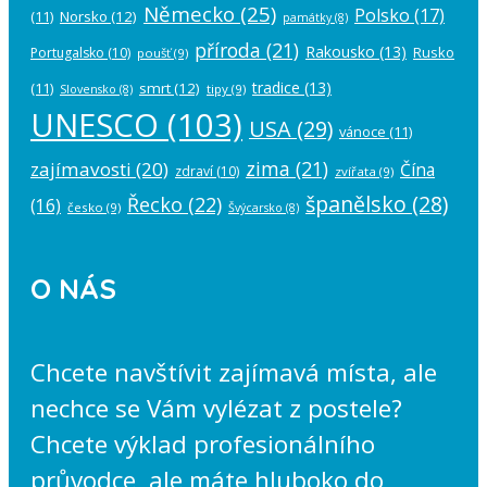
Německo
(25)
Polsko
(17)
(11)
Norsko
(12)
památky
(8)
příroda
(21)
Rakousko
(13)
Rusko
Portugalsko
(10)
poušť
(9)
tradice
(13)
(11)
smrt
(12)
tipy
(9)
Slovensko
(8)
UNESCO
(103)
USA
(29)
vánoce
(11)
zima
(21)
zajímavosti
(20)
Čína
zdraví
(10)
zvířata
(9)
španělsko
(28)
Řecko
(22)
(16)
česko
(9)
Švýcarsko
(8)
O NÁS
Chcete navštívit zajímavá místa, ale
nechce se Vám vylézat z postele?
Chcete výklad profesionálního
průvodce, ale máte hluboko do