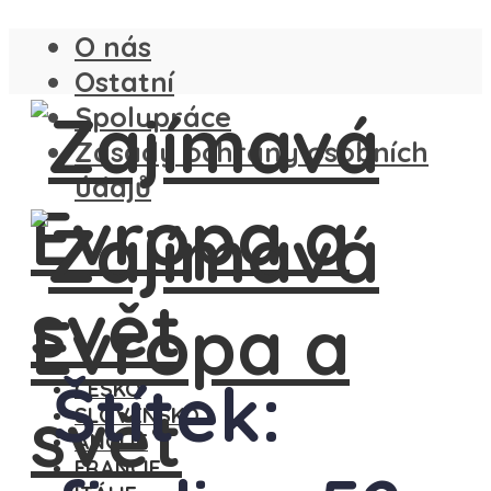
O nás
Ostatní
Spolupráce
Zásady ochrany osobních
údajů
Štítek:
ČESKO
SLOVENSKO
ANGLIE
FRANCIE