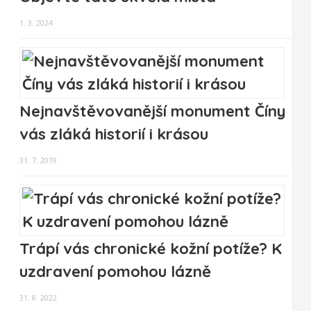
1. 3. 2024
Nejnavštěvovanější monument Číny
vás zláká historií i krásou
31. 7. 2019
Trápí vás chronické kožní potíže? K
uzdravení pomohou lázně
31. 8. 2022