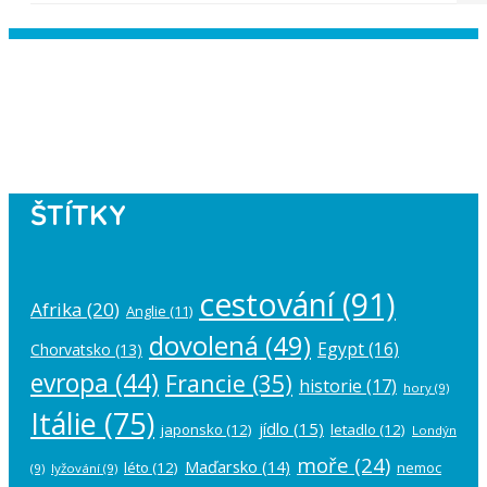
Instagram has returned empty data.
Please authorize your Instagram
account in the
plugin settings
.
ŠTÍTKY
cestování
(91)
Afrika
(20)
Anglie
(11)
dovolená
(49)
Egypt
(16)
Chorvatsko
(13)
evropa
(44)
Francie
(35)
historie
(17)
hory
(9)
Itálie
(75)
jídlo
(15)
japonsko
(12)
letadlo
(12)
Londýn
moře
(24)
Maďarsko
(14)
léto
(12)
nemoc
(9)
lyžování
(9)