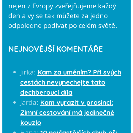
nejen z Evropy zveřejňujeme každý
den a vy se tak můžete za jedno
odpoledne podívat po celém světě.
NEJNOVĚJŠÍ KOMENTÁŘE
Jirka
:
Kam za uměním? Při svých
cestách nevynechejte tato
dechberoucí díla
Jarda
:
Kam vyrazit v prosinci:
Zimní cestování má jedinečné
kouzlo
Hana
:
10 nejčastějších chyb při