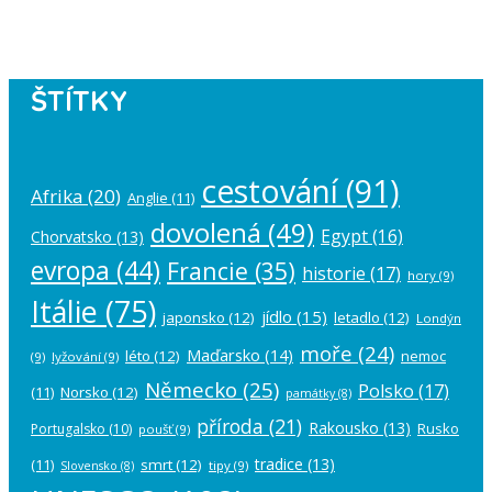
account in the
plugin settings
.
ŠTÍTKY
cestování
(91)
Afrika
(20)
Anglie
(11)
dovolená
(49)
Egypt
(16)
Chorvatsko
(13)
evropa
(44)
Francie
(35)
historie
(17)
hory
(9)
Itálie
(75)
jídlo
(15)
japonsko
(12)
letadlo
(12)
Londýn
moře
(24)
Maďarsko
(14)
léto
(12)
nemoc
(9)
lyžování
(9)
Německo
(25)
Polsko
(17)
(11)
Norsko
(12)
památky
(8)
příroda
(21)
Rakousko
(13)
Rusko
Portugalsko
(10)
poušť
(9)
tradice
(13)
(11)
smrt
(12)
tipy
(9)
Slovensko
(8)