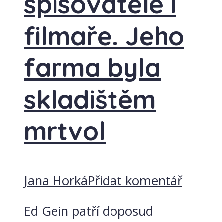
spisovatele i
filmaře. Jeho
farma byla
skladištěm
mrtvol
Jana Horká
Přidat komentář
Ed Gein patří doposud