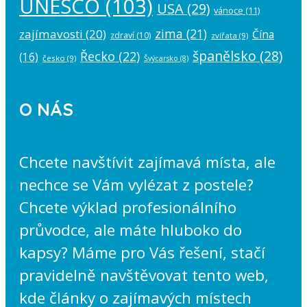
UNESCO
(103)
USA
(29)
vánoce
(11)
zima
(21)
zajímavosti
(20)
Čína
zdraví
(10)
zvířata
(9)
španělsko
(28)
Řecko
(22)
(16)
česko
(9)
Švýcarsko
(8)
O NÁS
Chcete navštívit zajímavá místa, ale
nechce se Vám vylézat z postele?
Chcete výklad profesionálního
průvodce, ale máte hluboko do
kapsy? Máme pro Vás řešení, stačí
pravidelně navštěvovat tento web,
kde články o zajímavých místech