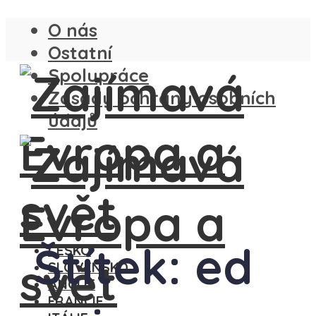
O nás
Ostatní
Spolupráce
Zásady ochrany osobních
údajů
Štítek: ed
ČESKO
SLOVENSKO
ANGLIE
FRANCIE