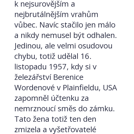
k nejsurovějším a
nejbrutálnějším vrahům
vůbec. Navíc stačilo jen málo
a nikdy nemusel být odhalen.
Jedinou, ale velmi osudovou
chybu, totiž udělal 16.
listopadu 1957, kdy si v
železářství Berenice
Wordenové v Plainfieldu, USA
zapomněl účtenku za
nemrznoucí směs do zámku.
Tato žena totiž ten den
zmizela a vyšetřovatelé