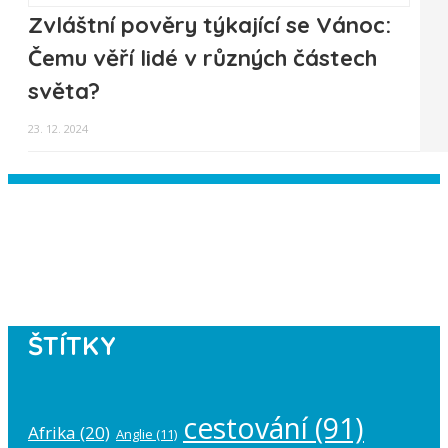
Zvláštní pověry týkající se Vánoc:
Čemu věří lidé v různých částech
světa?
23. 12. 2024
Instagram has returned empty data.
Please authorize your Instagram
account in the
plugin settings
.
ŠTÍTKY
cestování
(91)
Afrika
(20)
Anglie
(11)