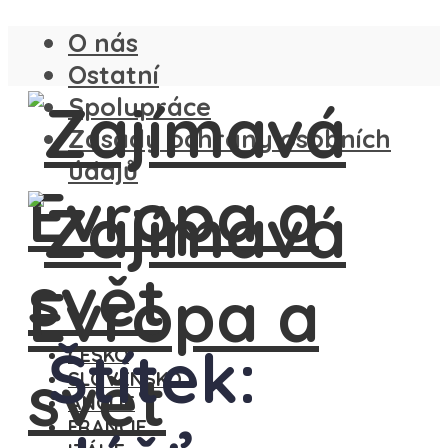
O nás
Ostatní
Spolupráce
Zásady ochrany osobních
údajů
Štítek:
ČESKO
SLOVENSKO
ANGLIE
FRANCIE