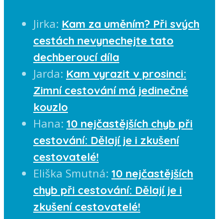
Jirka
:
Kam za uměním? Při svých
cestách nevynechejte tato
dechberoucí díla
Jarda
:
Kam vyrazit v prosinci:
Zimní cestování má jedinečné
kouzlo
Hana
:
10 nejčastějších chyb při
cestování: Dělají je i zkušení
cestovatelé!
Eliška Smutná
:
10 nejčastějších
chyb při cestování: Dělají je i
zkušení cestovatelé!