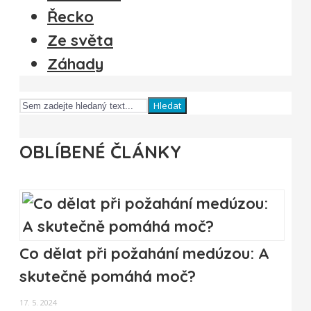
Řecko
Ze světa
Záhady
Hledat
OBLÍBENÉ ČLÁNKY
Co dělat při požahání medúzou: A
skutečně pomáhá moč?
17. 5. 2024