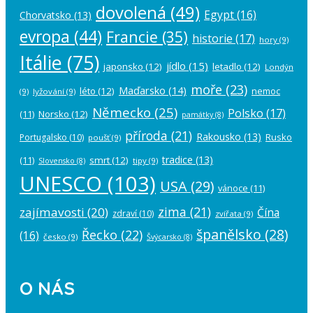
dovolená
(49)
Egypt
(16)
Chorvatsko
(13)
evropa
(44)
Francie
(35)
historie
(17)
hory
(9)
Itálie
(75)
jídlo
(15)
japonsko
(12)
letadlo
(12)
Londýn
moře
(23)
Maďarsko
(14)
léto
(12)
nemoc
(9)
lyžování
(9)
Německo
(25)
Polsko
(17)
(11)
Norsko
(12)
památky
(8)
příroda
(21)
Rakousko
(13)
Rusko
Portugalsko
(10)
poušť
(9)
tradice
(13)
(11)
smrt
(12)
tipy
(9)
Slovensko
(8)
UNESCO
(103)
USA
(29)
vánoce
(11)
zima
(21)
zajímavosti
(20)
Čína
zdraví
(10)
zvířata
(9)
španělsko
(28)
Řecko
(22)
(16)
česko
(9)
Švýcarsko
(8)
O NÁS