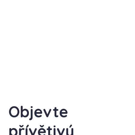
Objevte
přívětivý