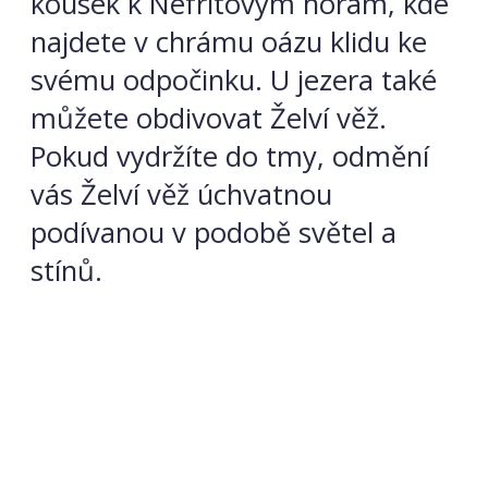
kousek k Nefritovým horám, kde
najdete v chrámu oázu klidu ke
svému odpočinku. U jezera také
můžete obdivovat Želví věž.
Pokud vydržíte do tmy, odmění
vás Želví věž úchvatnou
podívanou v podobě světel a
stínů.