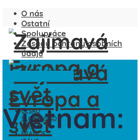
O nás
Ostatní
Spolupráce
Zásady ochrany osobních
údajů
Spolupráce
Ze světa
Vietnam:
ČESKO
SLOVENSKO
ANGLIE
FRANCIE