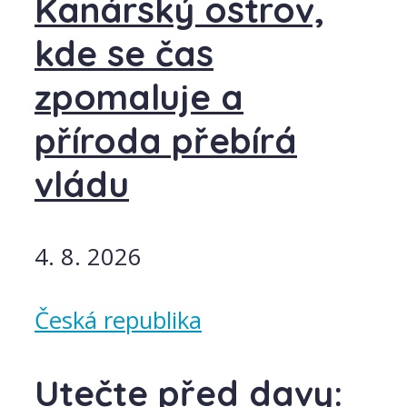
Kanárský ostrov,
kde se čas
zpomaluje a
příroda přebírá
vládu
4. 8. 2026
Česká republika
Utečte před davy: