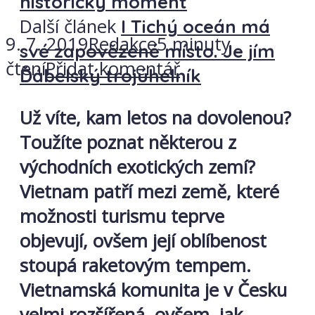
historický moment
Další článek
I Tichý oceán má
9. 7. 2019
Redakce
5 minuty
své zapovězené místo. Je jím
čtení
Přidat komentář
Ďábelský trojúhelník
Už víte, kam letos na dovolenou?
Toužíte poznat některou z
východních exotických zemí?
Vietnam patří mezi země, které
možnosti turismu teprve
objevují, ovšem její oblíbenost
stoupá raketovým tempem.
Vietnamská komunita je v Česku
velmi rozšířená, ovšem, jak