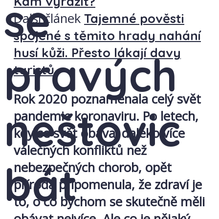
se
Kam vyrazit?
Další článek
Tajemné pověsti
spojené s těmito hrady nahání
husí kůži. Přesto lákají davy
pravých
turistů
Rok 2020 poznamenala celý svět
neštovic
pandemie koronaviru. Po letech,
kdy se svět obával daleko více
válečných konfliktů než
bát
nebezpečných chorob, opět
příroda připomenula, že zdraví je
to, o co bychom se skutečně měli
obávat nejvíce. Ale co je nějaký