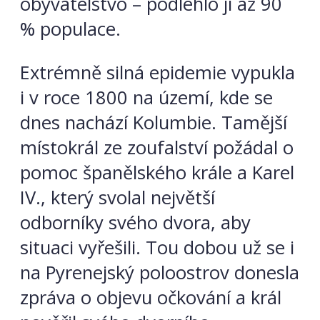
obyvatelstvo – podlehlo jí až 90
% populace.
Extrémně silná epidemie vypukla
i v roce 1800 na území, kde se
dnes nachází Kolumbie. Tamější
místokrál ze zoufalství požádal o
pomoc španělského krále a Karel
IV., který svolal největší
odborníky svého dvora, aby
situaci vyřešili. Tou dobou už se i
na Pyrenejský poloostrov donesla
zpráva o objevu očkování a král