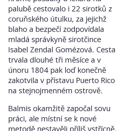
palubě cestovalo i 22 sirotků z
coruňského útulku, za jejichž
blaho a bezpečí zodpovídala
mladá správkyně sirotčince
Isabel Zendal Gomézová. Cesta
trvala dlouhé tři měsíce a v
únoru 1804 pak loď konečně
zakotvila v přístavu Puerto Rico
na stejnojmenném ostrově.
Balmis okamžitě započal sovu
práci, ale místní se k nové
metodě nestavěli příliš vstřícně.