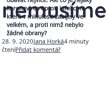
nemusím
koronavirus oproti infekcím,
které v minulosti zabíjely ve
velkém, a proti nimž nebylo
žádné obrany?
28. 9. 2020
Jana Horká
4 minuty
čtení
Přidat komentář