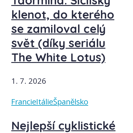
Taormina: Sicilský
klenot, do kterého
se zamiloval celý
svět (díky seriálu
The White Lotus)
1. 7. 2026
Francie
Itálie
Španělsko
Nejlepší cyklistické