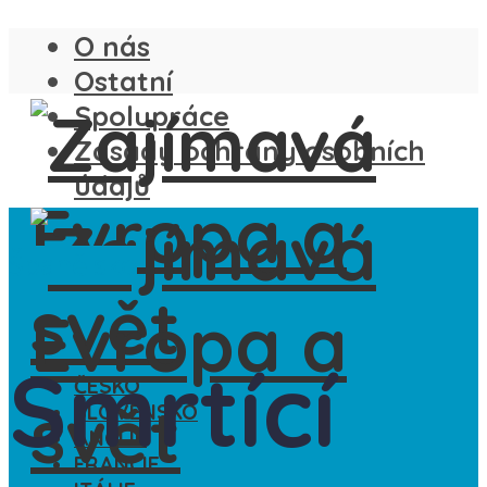
O nás
Ostatní
Spolupráce
Zásady ochrany osobních
údajů
Španělsko
Smrtící
ČESKO
SLOVENSKO
ANGLIE
FRANCIE