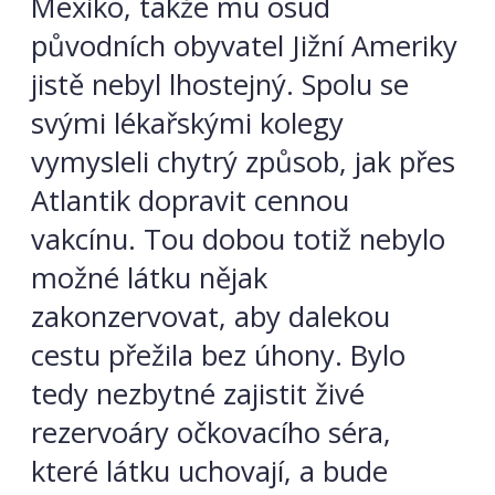
Mexiko, takže mu osud
původních obyvatel Jižní Ameriky
jistě nebyl lhostejný. Spolu se
svými lékařskými kolegy
vymysleli chytrý způsob, jak přes
Atlantik dopravit cennou
vakcínu. Tou dobou totiž nebylo
možné látku nějak
zakonzervovat, aby dalekou
cestu přežila bez úhony. Bylo
tedy nezbytné zajistit živé
rezervoáry očkovacího séra,
které látku uchovají, a bude