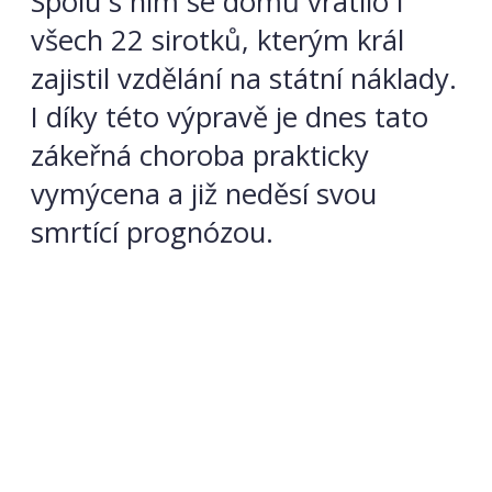
Spolu s ním se domů vrátilo i
všech 22 sirotků, kterým král
zajistil vzdělání na státní náklady.
I díky této výpravě je dnes tato
zákeřná choroba prakticky
vymýcena a již neděsí svou
smrtící prognózou.