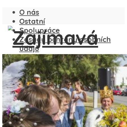
O nás
Ostatní
Spolupráce
Zásady ochrany osobních
údajů
ČESKO
SLOVENSKO
ANGLIE
FRANCIE