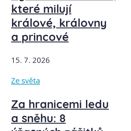
které milují
králové, královny
a princové
15. 7. 2026
Ze světa
Za hranicemi ledu
a sněhu: 8