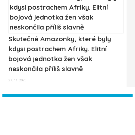
Skutečné Amazonky, které byly
kdysi postrachem Afriky. Elitní
bojová jednotka žen však
neskončila příliš slavně
27. 11. 2020
Instagram has returned empty data.
Please authorize your Instagram
account in the
plugin settings
.