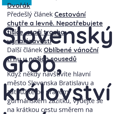
Slovensko
Dvořák
Předešlý článek
Cestování
chytře a levně. Nepotřebujete
Slovenský
tisíce, stačí trocha
vynalézavosti
Další článek
Oblíbené vánoční
Grob,
trhy u našich sousedů
Když někdy navštívíte hlavní
království
město Slovenska Bratislavu a
zatoužíte po pravém
gurmánském zážitku, vydejte se
na krátkou cestu směrem na