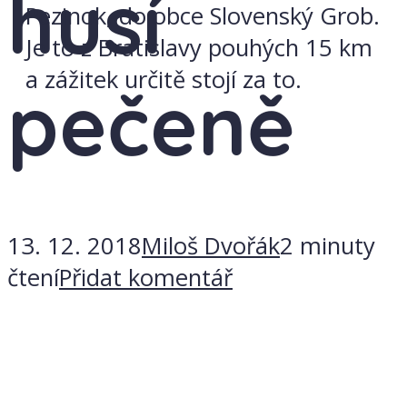
husí
Pezinok, do obce Slovenský Grob.
Je to z Bratislavy pouhých 15 km
a zážitek určitě stojí za to.
pečeně
13. 12. 2018
Miloš Dvořák
2 minuty
čtení
Přidat komentář