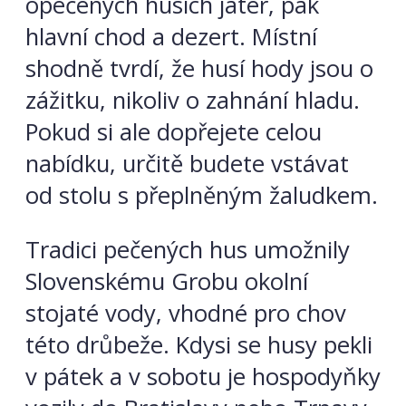
opečených husích jater, pak
hlavní chod a dezert. Místní
shodně tvrdí, že husí hody jsou o
zážitku, nikoliv o zahnání hladu.
Pokud si ale dopřejete celou
nabídku, určitě budete vstávat
od stolu s přeplněným žaludkem.
Tradici pečených hus umožnily
Slovenskému Grobu okolní
stojaté vody, vhodné pro chov
této
drůbeže. Kdysi se husy pekli
v pátek a v sobotu je hospodyňky