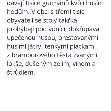
dávají tisíce gurmánů kvůli husím
hodům. V obci s třemi tisíci
obyvateli se stoly takřka
prohýbají pod vonící, dokřupava
upečenou husou, orestovanými
husími játry, tenkými plackami
z bramborového těsta zvanými
lokše, dušeným zelím, vínem a
štrůdlem.