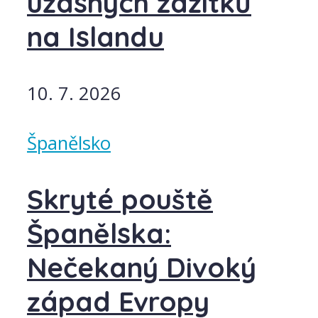
úžasných zážitků
na Islandu
10. 7. 2026
Španělsko
Skryté pouště
Španělska:
Nečekaný Divoký
západ Evropy