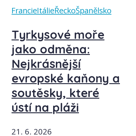
Francie
Itálie
Řecko
Španělsko
Tyrkysové moře
jako odměna:
Nejkrásnější
evropské kaňony a
soutěsky, které
ústí na pláži
21. 6. 2026