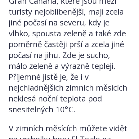
Gran Canaria, které jsou mezi
turisty nejoblíbenější, mají zcela
jiné počasí na severu, kdy je
vlhko, spousta zeleně a také zde
poměrně častěji prší a zcela jiné
počasí na jihu. Zde je sucho,
málo zeleně a výrazně tepleji.
Příjemné jistě je, že i v
nejchladnějších zimních měsících
neklesá noční teplota pod
snesitelných 10°C.
V zimních měsících můžete vidět