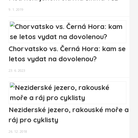
9. 1. 2019
Chorvatsko vs. Černá Hora: kam se
letos vydat na dovolenou?
23. 6. 2023
Neziderské jezero, rakouské moře a
ráj pro cyklisty
26. 12. 2018