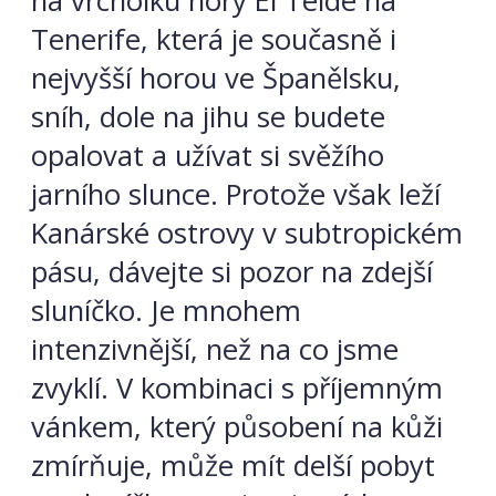
na vrcholku hory El Teide na
Tenerife, která je současně i
nejvyšší horou ve Španělsku,
sníh, dole na jihu se budete
opalovat a užívat si svěžího
jarního slunce. Protože však leží
Kanárské ostrovy v subtropickém
pásu, dávejte si pozor na zdejší
sluníčko. Je mnohem
intenzivnější, než na co jsme
zvyklí. V
kombinaci s příjemným
vánkem, který působení na kůži
zmírňuje, může mít delší pobyt