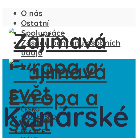
O nás
Ostatní
Spolupráce
Zásady ochrany osobních
údajů
Ostatní
Kanárské
ČESKO
SLOVENSKO
ANGLIE
FRANCIE