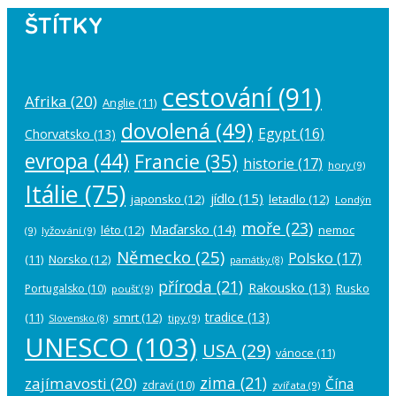
ŠTÍTKY
cestování
(91)
Afrika
(20)
Anglie
(11)
dovolená
(49)
Egypt
(16)
Chorvatsko
(13)
evropa
(44)
Francie
(35)
historie
(17)
hory
(9)
Itálie
(75)
jídlo
(15)
japonsko
(12)
letadlo
(12)
Londýn
moře
(23)
Maďarsko
(14)
léto
(12)
nemoc
(9)
lyžování
(9)
Německo
(25)
Polsko
(17)
(11)
Norsko
(12)
památky
(8)
příroda
(21)
Rakousko
(13)
Rusko
Portugalsko
(10)
poušť
(9)
tradice
(13)
(11)
smrt
(12)
tipy
(9)
Slovensko
(8)
UNESCO
(103)
USA
(29)
vánoce
(11)
zima
(21)
zajímavosti
(20)
Čína
zdraví
(10)
zvířata
(9)