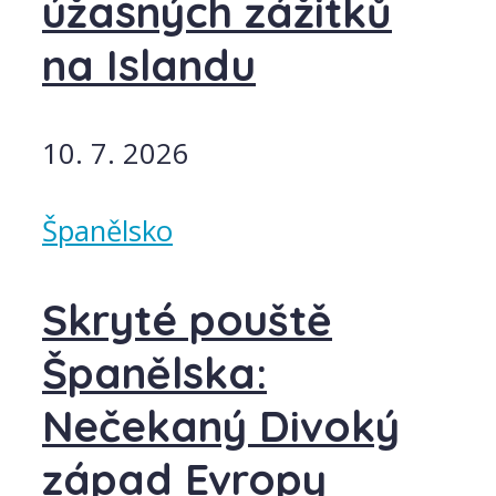
úžasných zážitků
na Islandu
10. 7. 2026
Španělsko
Skryté pouště
Španělska:
Nečekaný Divoký
západ Evropy