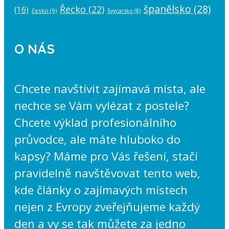
španělsko
(28)
Řecko
(22)
(16)
česko
(9)
Švýcarsko
(8)
O NÁS
Chcete navštívit zajímavá místa, ale
nechce se Vám vylézat z postele?
Chcete výklad profesionálního
průvodce, ale máte hluboko do
kapsy? Máme pro Vás řešení, stačí
pravidelně navštěvovat tento web,
kde články o zajímavých místech
nejen z Evropy zveřejňujeme každý
den a vy se tak můžete za jedno