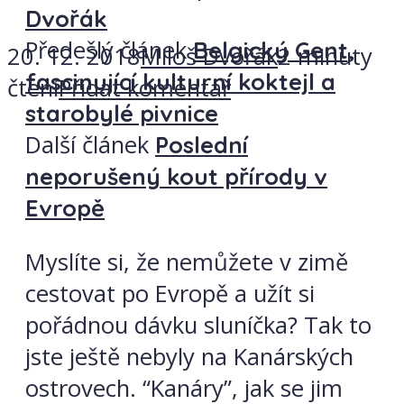
Dvořák
Předešlý článek
Belgický Gent,
20. 12. 2018
Miloš Dvořák
2 minuty
fascinující kulturní koktejl a
čtení
Přidat komentář
starobylé pivnice
Další článek
Poslední
neporušený kout přírody v
Evropě
Myslíte si, že nemůžete v zimě
cestovat po Evropě a užít si
pořádnou dávku sluníčka? Tak to
jste ještě nebyly na Kanárských
ostrovech. “Kanáry”, jak se jim