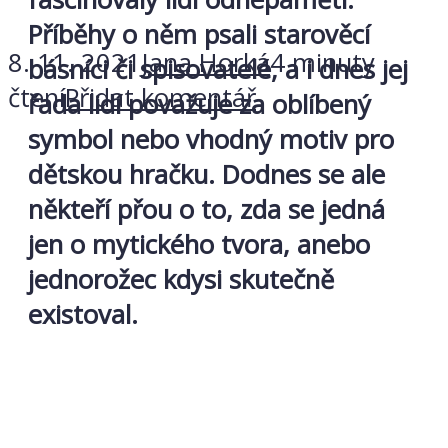
Příběhy o něm psali starověcí
8. 11. 2021
Jana Horká
4 minuty
básníci či spisovatelé, a i dnes jej
čtení
Přidat komentář
řada lidí považuje za oblíbený
symbol nebo vhodný motiv pro
dětskou hračku. Dodnes se ale
někteří přou o to, zda se jedná
jen o mytického tvora, anebo
jednorožec kdysi skutečně
existoval.