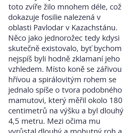
toto zvíře žilo mnohem déle, což
dokazuje fosilie nalezená v
oblasti Pavlodar v Kazachstánu.
Něco jako jednorožec tedy kdysi
skutečně existovalo, byť bychom
nejspíš byli hodně zklamaní jeho
vzhledem. Místo koně se zářivou
hřívou a spirálovitým rohem se
jednalo spíše o tvora podobného
mamutovi, který měřil okolo 180
centimetrů na výšku a byl dlouhý
4,5 metru. Mezi očima mu
vyrůstal dlouhý a mohutný roh a