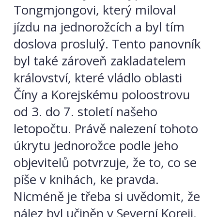
Tongmjongovi, který miloval
jízdu na jednorožcích a byl tím
doslova proslulý. Tento panovník
byl také zároveň zakladatelem
království, které vládlo oblasti
Číny a Korejskému poloostrovu
od 3. do 7. století našeho
letopočtu. Právě nalezení tohoto
úkrytu jednorožce podle jeho
objevitelů potvrzuje, že to, co se
píše v knihách, ke pravda.
Nicméně je třeba si uvědomit, že
nález byl učiněn v Severní Koreji,