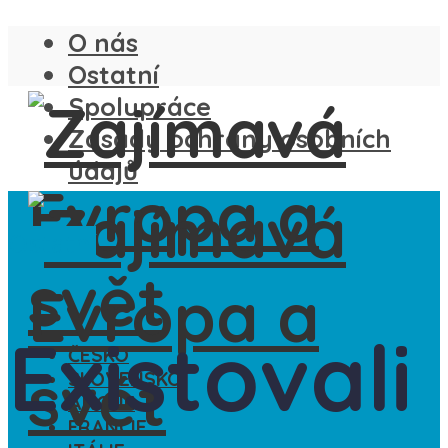
O nás
Ostatní
Spolupráce
Zásady ochrany osobních
údajů
Ostatní
Existovali
ČESKO
SLOVENSKO
ANGLIE
FRANCIE