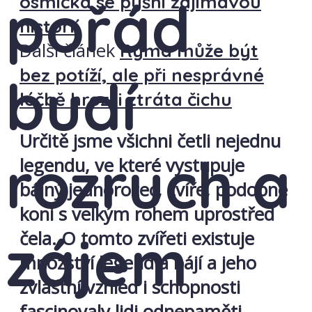
pořád
osmička se pyšní zajímavou
historií
Další článek
Rýma může být
bez potíží, ale při nesprávné
budí
léčbě hrozí i ztráta čichu
Určitě jsme všichni četli nejednu
rozruch a
legendu, ve které vystupuje
bájný jednorožec, zvíře, podobné
koni s velkým rohem uprostřed
zájem
čela. O tomto zvířeti existuje
množství legend a bájí a jeho
zvláštní vzhled i schopnosti
fascinovaly lidi odnepaměti.