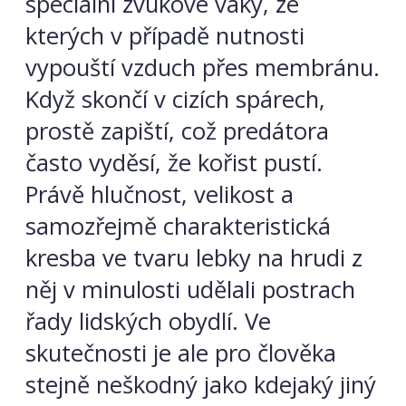
speciální zvukové vaky, ze
kterých v případě nutnosti
vypouští vzduch přes membránu.
Když skončí v cizích spárech,
prostě zapiští, což predátora
často vyděsí, že kořist pustí.
Právě hlučnost, velikost a
samozřejmě charakteristická
kresba ve tvaru lebky na hrudi z
něj v minulosti udělali postrach
řady lidských obydlí. Ve
skutečnosti je ale pro člověka
stejně neškodný jako kdejaký jiný