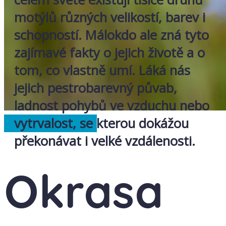
motýlů různých velikostí, barev i
schopností. Málokdo ale zná tyto
zajímavé fakty o jejich životě a o
tom, co vlastně umí. Láká nás
jejich pestrobarevný půvab,
ladnost pohybů ve vzduchu nebo
Česká republika
vytrvalost, se kterou dokážou
překonávat i velké vzdálenosti.
Okrasa