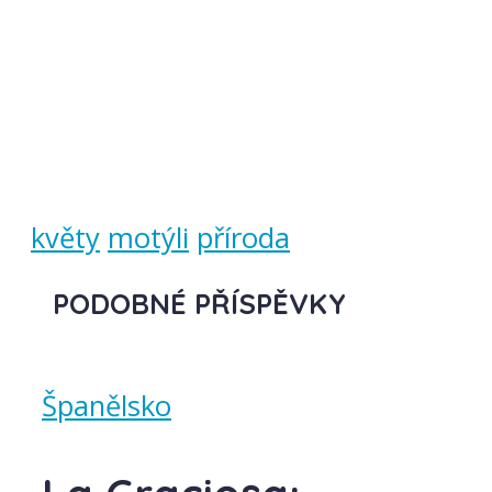
květy
motýli
příroda
PODOBNÉ PŘÍSPĚVKY
Španělsko