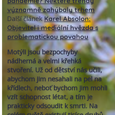
pandemie? Některé trendy
významně zahýbaly trhem
Další článek
Karel Absolon:
Objevitel i mediální hvězda s
problematickou povahou
Motýli jsou bezpochyby
nádherná a velmi křehká
stvoření. Už od dětství nás učili,
abychom jim nesahali na pel na
křídlech, neboť bychom jim mohli
vzít schopnost létat, a tím je
prakticky odsoudit k smrti. Na
celém světě existují tisíce druhů