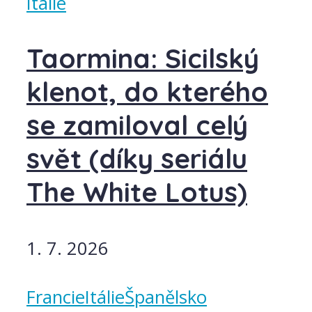
Itálie
Taormina: Sicilský
klenot, do kterého
se zamiloval celý
svět (díky seriálu
The White Lotus)
1. 7. 2026
Francie
Itálie
Španělsko