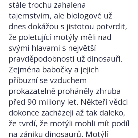
stále trochu zahalena
tajemstvím, ale biologové už
dnes dokážou s jistotou potvrdit,
že poletující motýly měli nad
svými hlavami s největší
pravděpodobností už dinosauři.
Zejména babočky a jejich
příbuzní se vzduchem
prokazatelně proháněly zhruba
před 90 miliony let. Někteří vědci
dokonce zacházejí až tak daleko,
že tvrdí, že motýli mohli mít podíl
na zániku dinosaurů. Motýlí