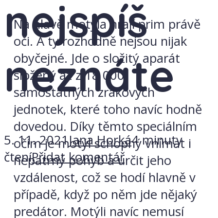
nejspíš
Na hlavě motýla hrají prim právě
oči. A ty rozhodně nejsou nijak
neznáte
obyčejné. Jde o složitý aparát
složený až z 18 000
samostatných zrakových
jednotek, které toho navíc hodně
dovedou. Díky těmto speciálním
5. 11. 2021
Jana Horká
4 minuty
očím je motýl schopný vnímat i
čtení
Přidat komentář
nepatrný pohyb a určit jeho
vzdálenost, což se hodí hlavně v
případě, když po něm jde nějaký
predátor. Motýli navíc nemusí