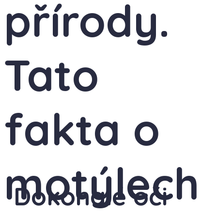
přírody.
Tato
fakta o
motýlech
Dokonalé oči