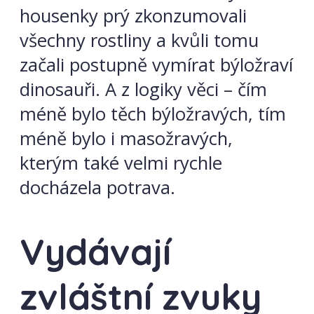
housenky prý zkonzumovali
všechny rostliny a kvůli tomu
začali postupně vymírat býložraví
dinosauři. A z logiky věci – čím
méně bylo těch býložravých, tím
méně bylo i masožravých,
kterým také velmi rychle
docházela potrava.
Vydávají
zvláštní zvuky