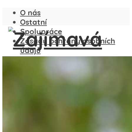
O nás
Ostatní
Spolupráce
Zásady ochrany osobních
údajů
ČESKO
SLOVENSKO
ANGLIE
FRANCIE