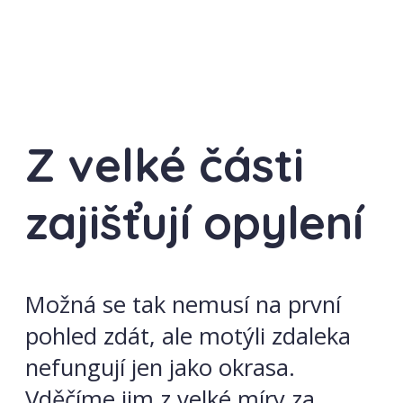
Z velké části
zajišťují opylení
Možná se tak nemusí na první
pohled zdát, ale motýli zdaleka
nefungují jen jako okrasa.
Vděčíme jim z velké míry za