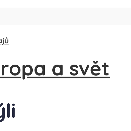
ajů
li