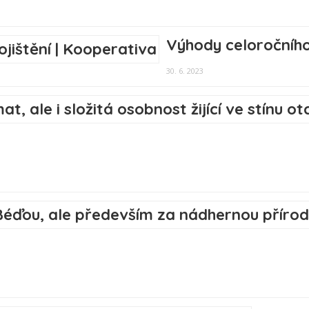
Výhody celoročního
30. 6. 2023