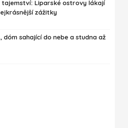
é tajemství: Liparské ostrovy lákají
nejkrásnější zážitky
o, dóm sahající do nebe a studna až