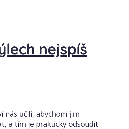
ýlech nejspíš
í nás učili, abychom jim
t, a tím je prakticky odsoudit