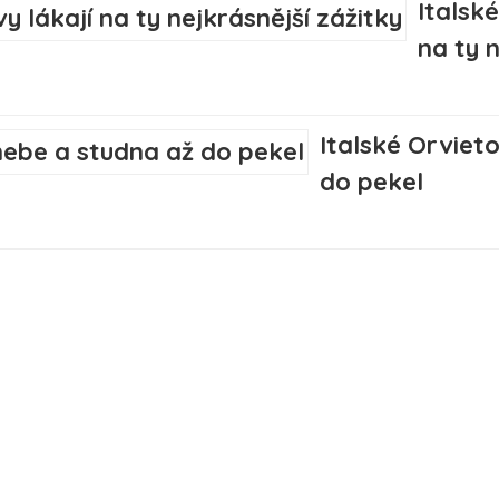
Italsk
na ty 
Italské Orviet
do pekel