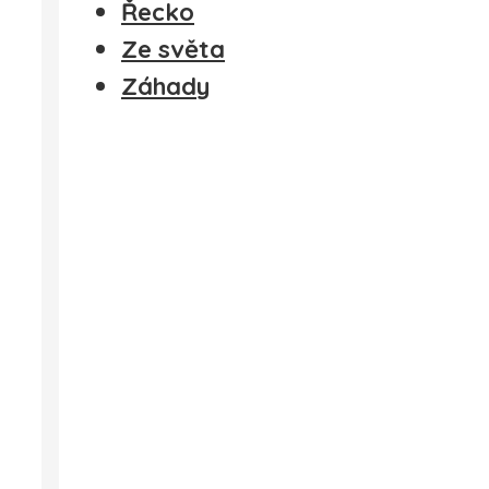
Řecko
Ze světa
Záhady