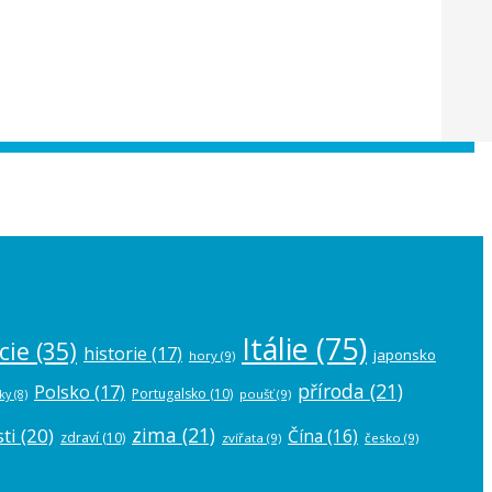
 the
plugin settings
.
Itálie
(75)
cie
(35)
historie
(17)
japonsko
hory
(9)
příroda
(21)
Polsko
(17)
Portugalsko
(10)
poušť
(9)
ky
(8)
zima
(21)
ti
(20)
Čína
(16)
zdraví
(10)
zvířata
(9)
česko
(9)