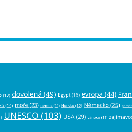
ease authorize your Instagram account in
dovolená
(49)
evropa
(44)
Fran
Egypt
(16)
o
(13)
Německo
(25)
moře
(23)
ko
(14)
nemoc
(11)
Norsko
(12)
památ
UNESCO
(103)
USA
(29)
zajímavos
)
vánoce
(11)