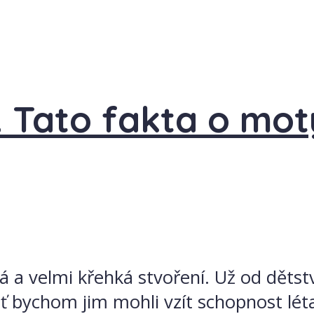
 Tato fakta o mot
 a velmi křehká stvoření. Už od dětstv
oť bychom jim mohli vzít schopnost léta