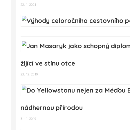
22. 1. 2021
žijící ve stínu otce
23. 12. 2019
nádhernou přírodou
3. 11. 2019