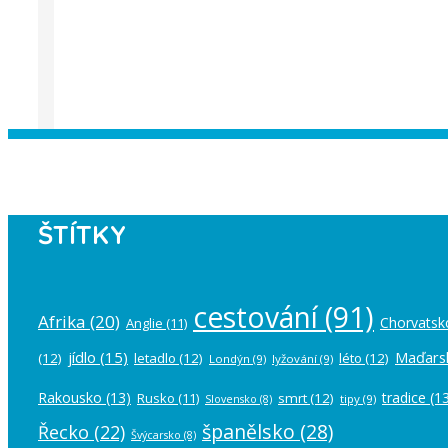
Instagram has returned empty data. Pl
ŠTÍTKY
cestování
(91)
Afrika
(20)
Chorvatsk
Anglie
(11)
jídlo
(15)
Maďars
(12)
letadlo
(12)
léto
(12)
Londýn
(9)
lyžování
(9)
Rakousko
(13)
tradice
(13
Rusko
(11)
smrt
(12)
tipy
(9)
Slovensko
(8)
španělsko
(28)
Řecko
(22)
Švýcarsko
(8)