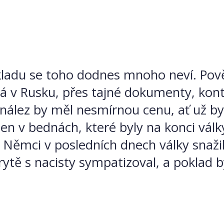
adu se toho dodnes mnoho neví. Pověst
á v Rusku, přes tajné dokumenty, kont
nález by měl nesmírnou cenu, ať už by 
en v bednách, které byly na konci války
e Němci v posledních dnech války snaži
rytě s nacisty sympatizoval, a poklad 