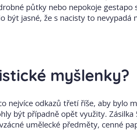
 a drobné půtky nebo nepokoje gestapo s
lo být jasné, že s nacisty to nevypadá 
istické myšlenky?
o nejvíce odkazů třetí říše, aby bylo 
ohly být případně opět využity. Zásil
í vzácné umělecké předměty, cenné pap