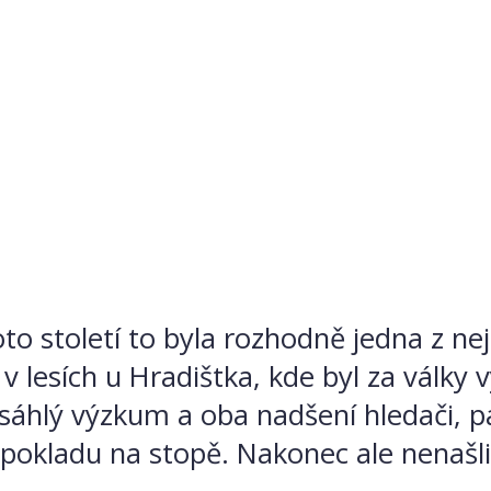
 století to byla rozhodně jedna z nej
v lesích u Hradištka, kde byl za války 
zsáhlý výzkum a oba nadšení hledači, 
sou pokladu na stopě. Nakonec ale nenašl