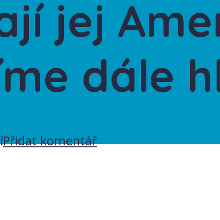
jí jej Ame
me dále h
í
Přidat komentář