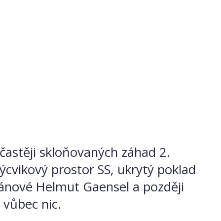
častěji skloňovaných záhad 2.
výcvikový prostor SS, ukrytý poklad
pánové Helmut Gaensel a později
i vůbec nic.