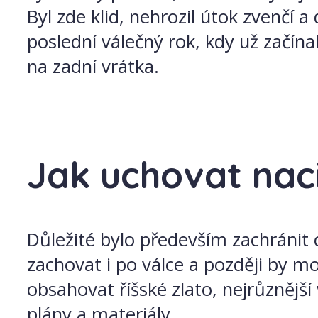
Byl zde klid, nehrozil útok zvenčí
poslední válečný rok, kdy už začína
na zadní vrátka.
Jak uchovat nac
Důležité bylo především zachránit c
zachovat i po válce a později by m
obsahovat říšské zlato, nejrůznějš
plány a materiály.