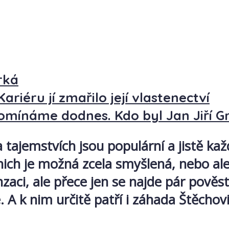
rká
riéru jí zmařilo její vlastenectví
pomínáme dodnes. Kdo byl Jan Jiří Gr
 tajemstvích jsou populární a jistě ka
nich je možná zcela smyšlená, nebo ale
aci, ale přece jen se najde pár pověstí
é. A k nim určitě patří i záhada Štěcho