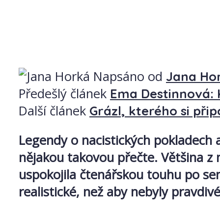
Napsáno od
Jana Ho
Předešlý článek
Ema Destinnová: Ka
Další článek
Grázl, kterého si při
Legendy o nacistických pokladech a
nějakou takovou přečte. Většina z 
uspokojila čtenářskou touhu po senz
realistické, než aby nebyly pravdiv