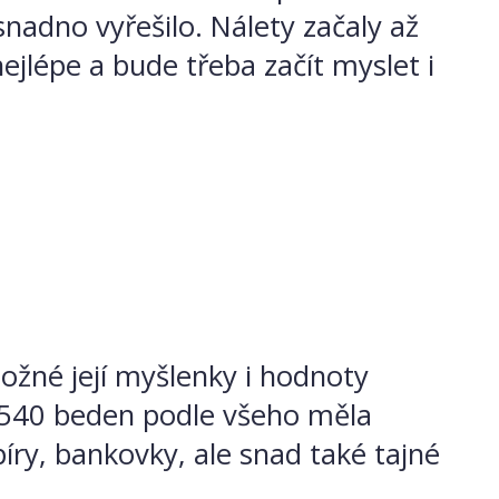
nadno vyřešilo. Nálety začaly až
nejlépe a bude třeba začít myslet i
možné její myšlenky i hodnoty
ka 540 beden podle všeho měla
íry, bankovky, ale snad také tajné