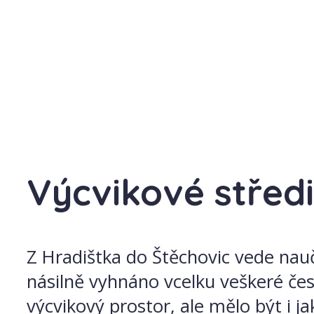
Výcvikové středi
Z Hradištka do Štěchovic vede nau
násilně vyhnáno vcelku veškeré čes
výcvikový prostor, ale mělo být i 