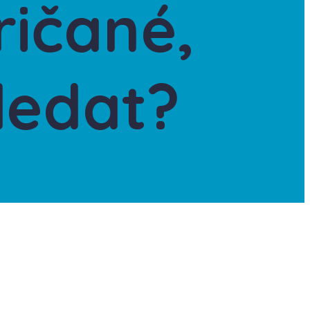
ričané,
ledat?