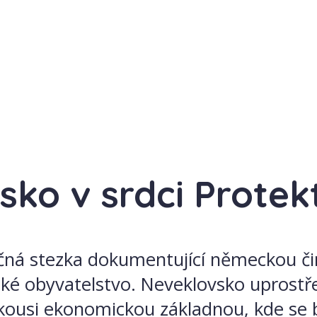
sko v srdci Protek
čná stezka dokumentující německou či
ké obyvatelstvo. Neveklovsko uprostře
jakousi ekonomickou základnou, kde se