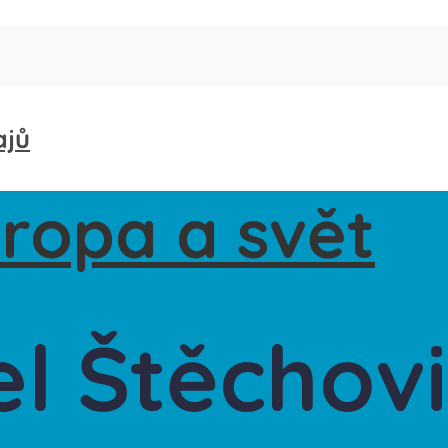
ajů
l Štěchov