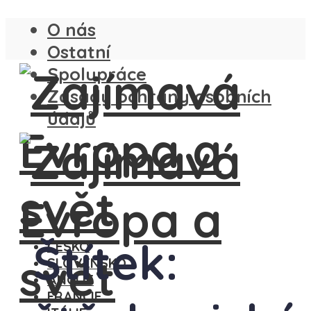
O nás
Ostatní
Spolupráce
Zásady ochrany osobních
údajů
Štítek:
ČESKO
SLOVENSKO
ANGLIE
FRANCIE