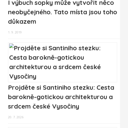
I výbuch sopky může vytvořit něco
neobyčejného. Tato místa jsou toho
důkazem
1. 9. 2019
Projděte si Santiniho stezku: Cesta
barokně-gotickou architekturou a
srdcem české Vysočiny
20. 7. 2026