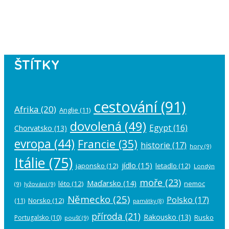
Please authorize your Instagram
account in the
plugin settings
.
ŠTÍTKY
cestování
(91)
Afrika
(20)
Anglie
(11)
dovolená
(49)
Egypt
(16)
Chorvatsko
(13)
evropa
(44)
Francie
(35)
historie
(17)
hory
(9)
Itálie
(75)
jídlo
(15)
japonsko
(12)
letadlo
(12)
Londýn
moře
(23)
Maďarsko
(14)
léto
(12)
nemoc
(9)
lyžování
(9)
Německo
(25)
Polsko
(17)
(11)
Norsko
(12)
památky
(8)
příroda
(21)
Rakousko
(13)
Rusko
Portugalsko
(10)
poušť
(9)