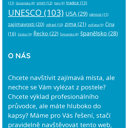
tradice
(13)
(11)
smrt
(12)
tipy
(9)
Slovensko
(8)
UNESCO
(103)
USA
(29)
vánoce
(11)
zima
(21)
zajímavosti
(20)
Čína
zdraví
(10)
zvířata
(9)
španělsko
(28)
Řecko
(22)
(16)
česko
(9)
Švýcarsko
(8)
O NÁS
Chcete navštívit zajímavá místa, ale
nechce se Vám vylézat z postele?
Chcete výklad profesionálního
průvodce, ale máte hluboko do
kapsy? Máme pro Vás řešení, stačí
pravidelně navštěvovat tento web,