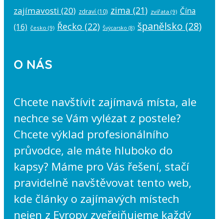
zima
(21)
zajímavosti
(20)
Čína
zdraví
(10)
zvířata
(9)
španělsko
(28)
Řecko
(22)
(16)
česko
(9)
Švýcarsko
(8)
O NÁS
Chcete navštívit zajímavá místa, ale
nechce se Vám vylézat z postele?
Chcete výklad profesionálního
průvodce, ale máte hluboko do
kapsy? Máme pro Vás řešení, stačí
pravidelně navštěvovat tento web,
kde články o zajímavých místech
nejen z Evropy zveřejňujeme každý