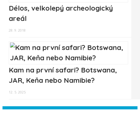
Délos, velkolepý archeologický
areál
28. 9. 2018
Kam na první safari? Botswana,
JAR, Keňa nebo Namibie?
12. 5. 2025
Instagram has returned empty data.
Please authorize your Instagram
account in the
plugin settings
.