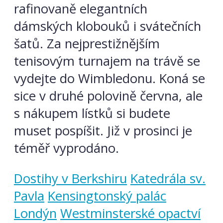
rafinovaně elegantních
dámských klobouků i svátečních
šatů. Za nejprestižnějším
tenisovým turnajem na trávě se
vydejte do Wimbledonu. Koná se
sice v druhé polovině června, ale
s nákupem lístků si budete
muset pospíšit. Již v prosinci je
téměř vyprodáno.
Dostihy v Berkshiru
Katedrála sv.
Pavla
Kensingtonský palác
Londýn
Westminsterské opactví