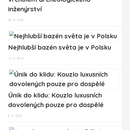
inženýrství
30. 4. 2020
Nejhlubší bazén světa je v Polsku
11. 3. 2019
Únik do klidu: Kouzlo luxusních
dovolených pouze pro dospělé
8. 9. 2025