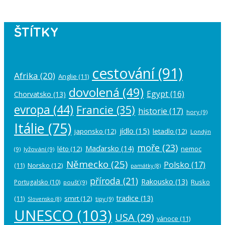
ŠTÍTKY
cestování
(91)
Afrika
(20)
Anglie
(11)
dovolená
(49)
Egypt
(16)
Chorvatsko
(13)
evropa
(44)
Francie
(35)
historie
(17)
hory
(9)
Itálie
(75)
jídlo
(15)
japonsko
(12)
letadlo
(12)
Londýn
moře
(23)
Maďarsko
(14)
léto
(12)
nemoc
(9)
lyžování
(9)
Německo
(25)
Polsko
(17)
(11)
Norsko
(12)
památky
(8)
příroda
(21)
Rakousko
(13)
Rusko
Portugalsko
(10)
poušť
(9)
tradice
(13)
(11)
smrt
(12)
tipy
(9)
Slovensko
(8)
UNESCO
(103)
USA
(29)
vánoce
(11)