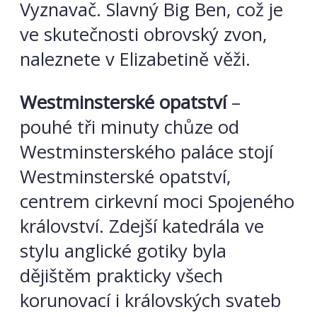
Vyznavač. Slavný Big Ben, což je
ve skutečnosti obrovský zvon,
naleznete v Elizabetině věži.
Westminsterské opatství
–
pouhé tři minuty chůze od
Westminsterského paláce stojí
Westminsterské opatství,
centrem cirkevní moci Spojeného
království. Zdejší katedrála ve
stylu anglické gotiky byla
dějištěm prakticky všech
korunovací i královských svateb