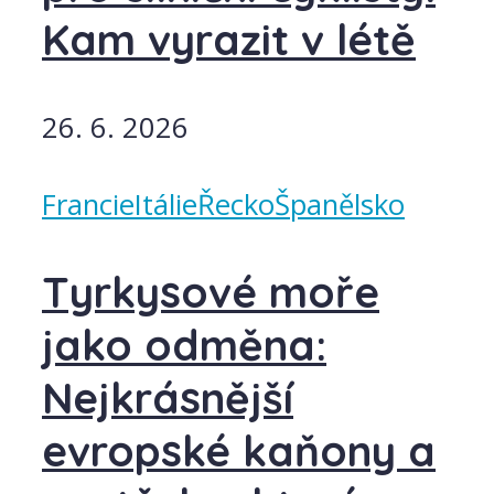
Kam vyrazit v létě
26. 6. 2026
Francie
Itálie
Řecko
Španělsko
Tyrkysové moře
jako odměna:
Nejkrásnější
evropské kaňony a