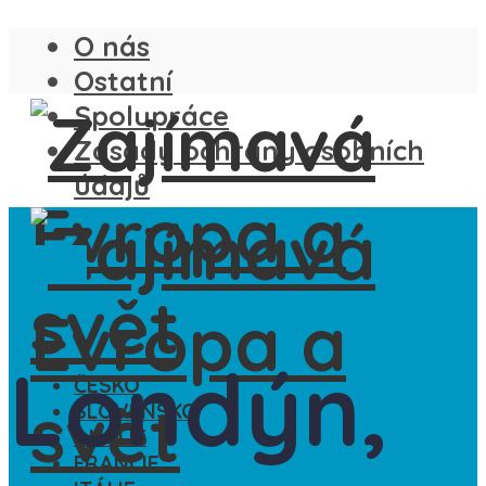
O nás
Ostatní
Spolupráce
Zásady ochrany osobních
údajů
Anglie
Londýn,
ČESKO
SLOVENSKO
ANGLIE
FRANCIE