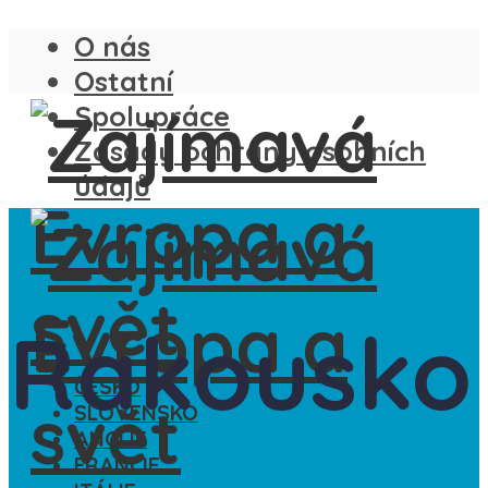
O nás
Ostatní
Spolupráce
Zásady ochrany osobních
údajů
Rakousko
ČESKO
SLOVENSKO
ANGLIE
FRANCIE