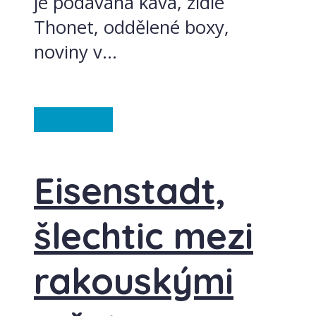
je podávána káva, židle
Thonet, oddělené boxy,
noviny v...
Rakousko
Eisenstadt,
šlechtic mezi
rakouskými