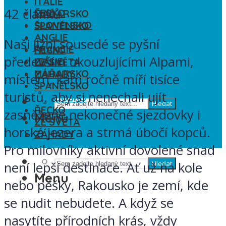
ITÁLIE
42 článků
ČESKO
MAĎARSKO
SLOVENSKO
ŠPANĚLSKO
ANGLIE
RAKOUSKO
Naši jižní sousedé se pyšní
FRANCIE
ŘECKO
především okouzlujícími Alpami,
ITÁLIE
ZE SVĚTA
MAĎARSKO
ZÁHADY
místem, kam ročně míří tisíce
ŠPANĚLSKO
turistů, aby si nenechali ujít
RAKOUSKO
Hledat
ŘECKO
zasněžené nekonečné sjezdovky i
Menu
ZE SVĚTA
horská jezera a strmá úbočí kopců.
ZÁHADY
Pro milovníky aktivní dovolené snad
není lepší destinace. Ať už na kole
Hledat
Menu
nebo pěšky, Rakousko je zemí, kde
se nudit nebudete. A když se
nasytíte přírodních krás, vždy