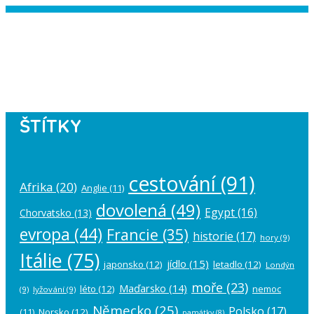
Instagram has returned empty data.
Please authorize your Instagram
account in the
plugin settings
.
ŠTÍTKY
cestování
(91)
Afrika
(20)
Anglie
(11)
dovolená
(49)
Egypt
(16)
Chorvatsko
(13)
evropa
(44)
Francie
(35)
historie
(17)
hory
(9)
Itálie
(75)
jídlo
(15)
japonsko
(12)
letadlo
(12)
Londýn
moře
(23)
Maďarsko
(14)
léto
(12)
nemoc
(9)
lyžování
(9)
Německo
(25)
Polsko
(17)
(11)
Norsko
(12)
památky
(8)