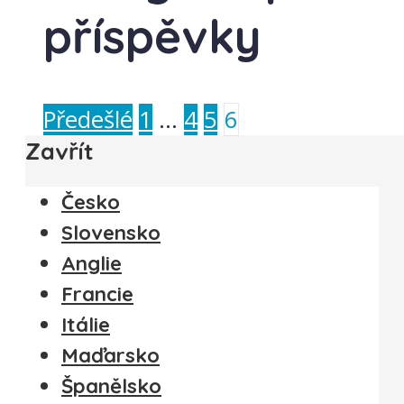
příspěvky
Předešlé
1
…
4
5
6
Zavřít
Česko
Slovensko
Anglie
Francie
Itálie
Maďarsko
Španělsko