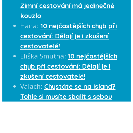
Zimní cestování má jedinečné
kouzlo
Hana
:
10 nejčastějších chyb při
cestování: Dělají je i zkušení
cestovatelé!
Eliška Smutná
:
10 nejčastějších
chyb při cestování: Dělají je i
zkušení cestovatelé!
Valach
:
Chystáte se na Island?
Tohle si musíte sbalit s sebou