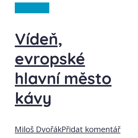
Rakousko
Vídeň,
evropské
hlavní město
kávy
Miloš Dvořák
Přidat komentář