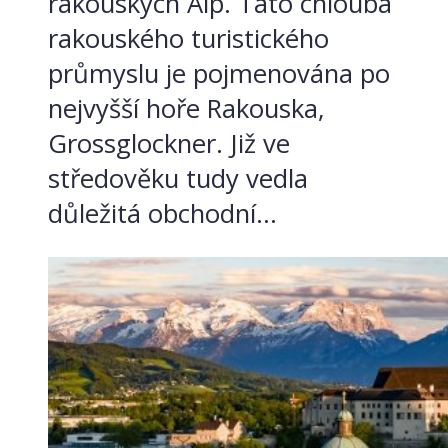
rakouských Alp. Tato chlouba
rakouského turistického
průmyslu je pojmenována po
nejvyšší hoře Rakouska,
Grossglockner. Již ve
středověku tudy vedla
důležitá obchodní...