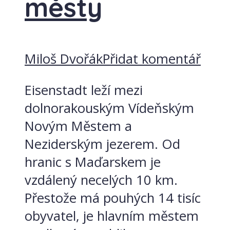
městy
Miloš Dvořák
Přidat komentář
Eisenstadt leží mezi
dolnorakouským Vídeňským
Novým Městem a
Neziderským jezerem. Od
hranic s Maďarskem je
vzdálený necelých 10 km.
Přestože má pouhých 14 tisíc
obyvatel, je hlavním městem