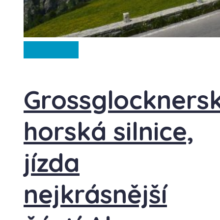
Rakousko
Grossglockners
horská silnice,
jízda
nejkrásnější