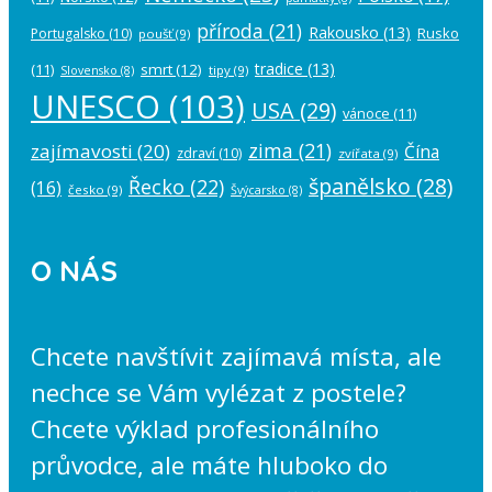
příroda
(21)
Rakousko
(13)
Rusko
Portugalsko
(10)
poušť
(9)
tradice
(13)
(11)
smrt
(12)
tipy
(9)
Slovensko
(8)
UNESCO
(103)
USA
(29)
vánoce
(11)
zima
(21)
zajímavosti
(20)
Čína
zdraví
(10)
zvířata
(9)
španělsko
(28)
Řecko
(22)
(16)
česko
(9)
Švýcarsko
(8)
O NÁS
Chcete navštívit zajímavá místa, ale
nechce se Vám vylézat z postele?
Chcete výklad profesionálního
průvodce, ale máte hluboko do