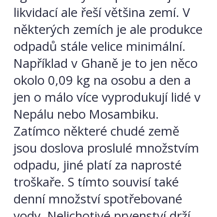
likvidací ale řeší většina zemí. V
některých zemích je ale produkce
odpadů stále velice minimální.
Například v Ghaně je to jen něco
okolo 0,09 kg na osobu a den a
jen o málo více vyprodukují lidé v
Nepálu nebo Mosambiku.
Zatímco některé chudé země
jsou doslova proslulé množstvím
odpadu, jiné platí za naprosté
troškaře. S tímto souvisí také
denní množství spotřebované
vody. Nelichotivé prvenství drží