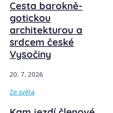
Cesta barokně-
gotickou
architekturou a
srdcem české
Vysočiny
20. 7. 2026
Ze světa
Kam jezdí členové