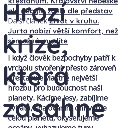
Hrozí
křesťanům. Království nebeské
ale nebylo zcela dle představ
Další článek
Život v kruhu.
Jurta nabízí větší komfort, než
krize,
si možná myslíte
I když člověk bezpochyby patří k
která
vrcholu stvoření, přesto zároveň
přestavuje vlastně největší
hrozbu pro budoucnost naší
zasáhne
planety. Kácíme lesy, zabíjíme
zvířata, spalováním ohříváme
celou planetu, okyselujeme
oceány, vyhazujeme tuny