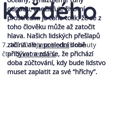
každého
odpadu, znečišťuje životní
prostředí… je toho tolik, že se z
toho člověku může až zatočit
hlava. Našich lidských přešlapů
7. 10. 2019
Jana Horká
5 minuty
začíná ale v poslední době
čtení
5 komentářů
přibývat a zdá se, že přichází
doba zúčtování, kdy bude lidstvo
muset zaplatit za své “hříchy”.