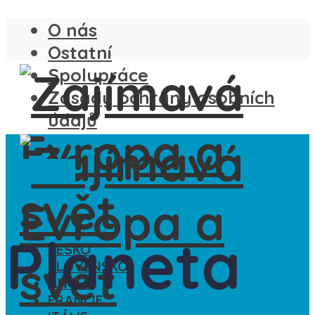
O nás
Ostatní
Spolupráce
Zásady ochrany osobních
údajů
Ze světa
Planeta
ČESKO
SLOVENSKO
ANGLIE
FRANCIE