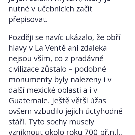
nutné v učebnicích začít
přepisovat.
Později se navíc ukázalo, že obří
hlavy v La Ventě ani zdaleka
nejsou vším, co z pradávné
civilizace zůstalo – podobné
monumenty byly nalezeny i v
další mexické oblasti a i v
Guatemale. Ještě větší úžas
ovšem vzbudilo jejich úctyhodné
stáří. Tyto sochy musely
vzniknout okolo roku 700 př.n.l.,