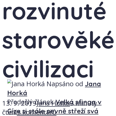
rozvinuté
starověké
civilizaci
Napsáno od
Jana
Horká
Předešlý článek
Velká sfinga v
13. 9. 2019
Jana Horká
3 minuty
Gíze si stále pevně střeží svá
čtení
3 komentářů