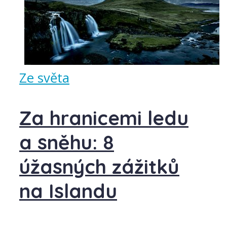
Ze světa
Za hranicemi ledu
a sněhu: 8
úžasných zážitků
na Islandu