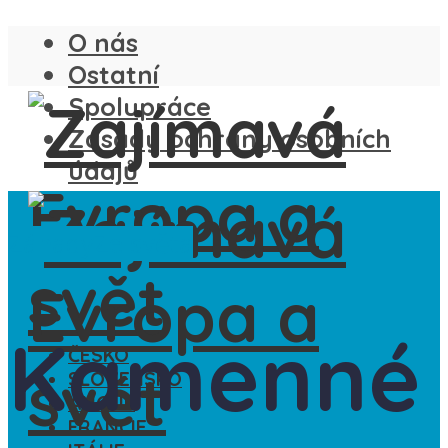
O nás
Ostatní
Spolupráce
Zásady ochrany osobních
údajů
Záhady
Ze světa
Kamenné
ČESKO
SLOVENSKO
ANGLIE
FRANCIE