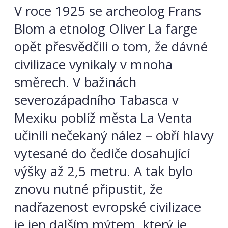
V roce 1925 se archeolog Frans
Blom a etnolog Oliver La farge
opět přesvědčili o tom, že dávné
civilizace vynikaly v mnoha
směrech. V bažinách
severozápadního Tabasca v
Mexiku poblíž města La Venta
učinili nečekaný nález – obří hlavy
vytesané do čediče dosahující
výšky až 2,5 metru. A tak bylo
znovu nutné připustit, že
nadřazenost evropské civilizace
je jen dalším mýtem, který je