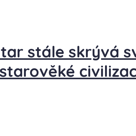
ar stále skrývá s
starověké civilizac