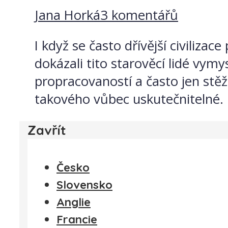
Jana Horká
3 komentářů
I když se často dřívější civilizac
dokázali tito starověcí lidé vymy
propracovaností a často jen stě
takového vůbec uskutečnitelné. P
Zavřít
Česko
Slovensko
Anglie
Francie