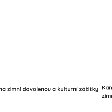
Kam
zim