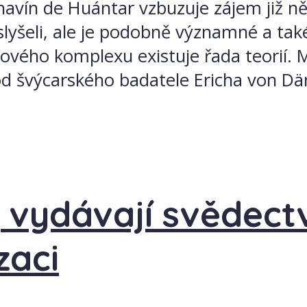
vín de Huántar vzbuzuje zájem již něk
yšeli, ale je podobně významné a také
vého komplexu existuje řada teorií. M
 od švýcarského badatele Ericha von Dä
vydávají svědectv
zaci