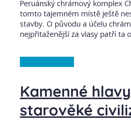
Peruánský chrámový komplex Cha
tomto tajemném místě ještě nesl
stavby. O původu a účelu chrámo
nejpřitaženější za vlasy patří ta
Záhady
Ze světa
Kamenné hlavy 
starověké civili