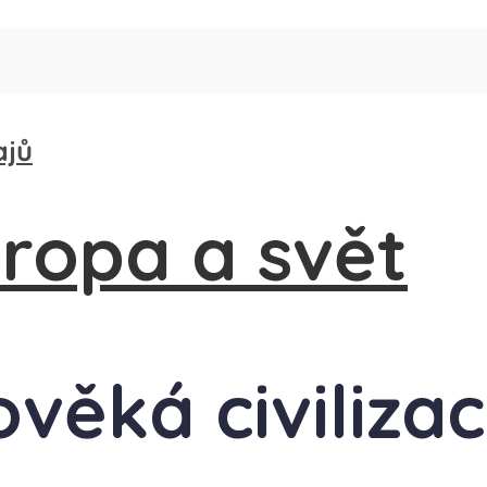
ajů
ověká civiliza