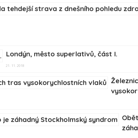
Londýn, město superlativů, část I.
21. 11. 2018
Železnic
vysokor
Oběti
záha