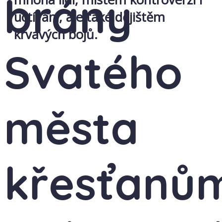
brány
uctívání, ale také dějištěm
krvavých bojů.
Svatého
města
křesťanů