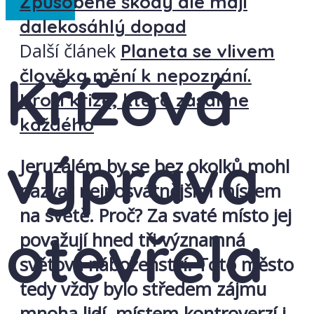
Způsobené škody ale mají
Ze světa
dalekosáhlý dopad
Další článek
Planeta se vlivem
Křížová
člověka mění k nepoznání.
Hrozí krize, která zasáhne
každého
výprava
Jeruzalém by se bez okolků mohl
nazvat nejposvátnějším místem
na světě. Proč? Za svaté místo jej
otevřela
považují hned tři významná
světová náboženství. Toto město
tedy vždy bylo středem zájmu
mnoha lidí, místem kontroverzí i