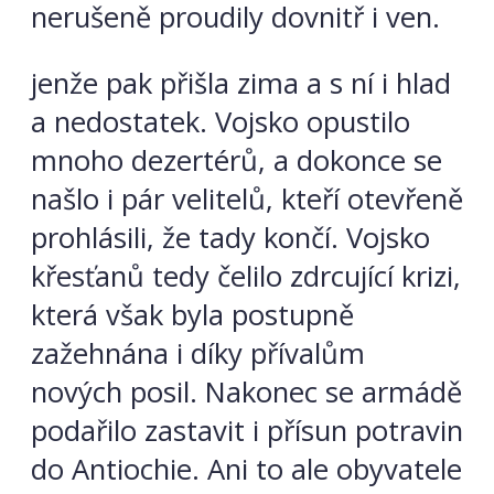
nerušeně proudily dovnitř i ven.
jenže pak přišla zima a s ní i hlad
a nedostatek. Vojsko opustilo
mnoho dezertérů, a dokonce se
našlo i pár velitelů, kteří otevřeně
prohlásili, že tady končí. Vojsko
křesťanů tedy čelilo zdrcující krizi,
která však byla postupně
zažehnána i díky přívalům
nových posil. Nakonec se armádě
podařilo zastavit i přísun potravin
do Antiochie. Ani to ale obyvatele