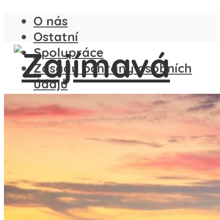
O nás
Ostatní
Spolupráce
Zásady ochrany osobních
údajů
ČESKO
SLOVENSKO
ANGLIE
FRANCIE