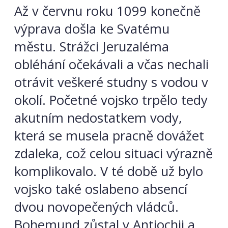
Až v červnu roku 1099 konečně
výprava došla ke Svatému
městu. Strážci Jeruzaléma
obléhání očekávali a včas nechali
otrávit veškeré studny s vodou v
okolí. Početné vojsko trpělo tedy
akutním nedostatkem vody,
která se musela pracně dovážet
zdaleka, což celou situaci výrazně
komplikovalo. V té době už bylo
vojsko také oslabeno absencí
dvou novopečených vládců.
Bohemund zůstal v Antiochii a