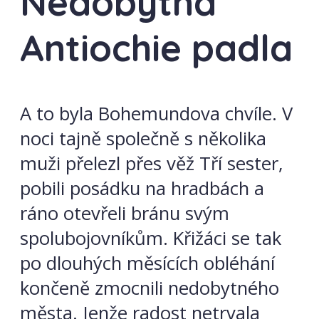
Nedobytná
Antiochie padla
A to byla Bohemundova chvíle. V
noci tajně společně s několika
muži přelezl přes věž Tří sester,
pobili posádku na hradbách a
ráno otevřeli bránu svým
spolubojovníkům. Křižáci se tak
po dlouhých měsících obléhání
končeně zmocnili nedobytného
města. Jenže radost netrvala