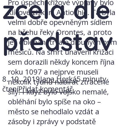
zcela dle
Pro úspěch křížové výpravy bylo
klíčové získání Antiochie. Ta byla
velmi dobře opevněným sídlem
představ
na břehu řeky Orontes, a proto
její obléhání trvalo dlouhých osm
měsíců. Na smrt unavení křižáci
sem dorazili někdy koncem října
roku 1097 a nejprve museli
8. 10. 2019
Jana Horká
5 minuty
několik týdnů nabírat ztracené
čtení
Přidat komentář
síly. I když bylo vojsko nemalé,
obléhání bylo spíše na oko –
město se nehodlalo vzdát a
zásoby i zprávy v podstatě