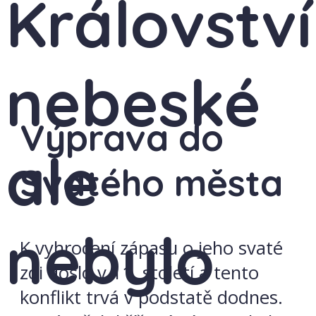
Království
nebeské
Výprava do
ale
Svatého města
nebylo
K vyhrocení zápasu o jeho svaté
zdi došlo v 11. století a tento
konflikt trvá v podstatě dodnes.