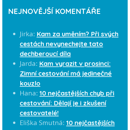
NEJNOVĚJŠÍ KOMENTÁŘE
Jirka
:
Kam za uměním? Při svých
cestách nevynechejte tato
dechberoucí díla
Jarda
:
Kam vyrazit v prosinci:
Zimní cestování má jedinečné
kouzlo
Hana
:
10 nejčastějších chyb při
cestování: Dělají je i zkušení
cestovatelé!
Eliška Smutná
:
10 nejčastějších