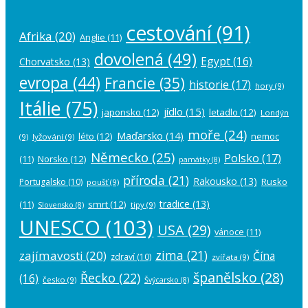
cestování
(91)
Afrika
(20)
Anglie
(11)
dovolená
(49)
Egypt
(16)
Chorvatsko
(13)
evropa
(44)
Francie
(35)
historie
(17)
hory
(9)
Itálie
(75)
jídlo
(15)
japonsko
(12)
letadlo
(12)
Londýn
moře
(24)
Maďarsko
(14)
léto
(12)
nemoc
(9)
lyžování
(9)
Německo
(25)
Polsko
(17)
(11)
Norsko
(12)
památky
(8)
příroda
(21)
Rakousko
(13)
Rusko
Portugalsko
(10)
poušť
(9)
tradice
(13)
(11)
smrt
(12)
tipy
(9)
Slovensko
(8)
UNESCO
(103)
USA
(29)
vánoce
(11)
zima
(21)
zajímavosti
(20)
Čína
zdraví
(10)
zvířata
(9)
španělsko
(28)
Řecko
(22)
(16)
česko
(9)
Švýcarsko
(8)