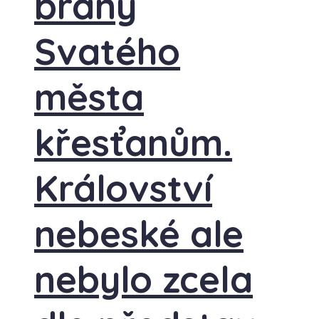
brány
Svatého
města
křesťanům.
Království
nebeské ale
nebylo zcela