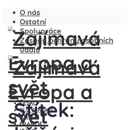
O nás
Ostatní
Spolupráce
Zásady ochrany osobních
údajů
Štítek:
ČESKO
SLOVENSKO
ANGLIE
FRANCIE