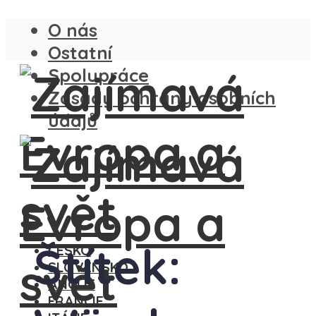
O nás
Ostatní
Spolupráce
Zásady ochrany osobních
údajů
Štítek:
ČESKO
SLOVENSKO
ANGLIE
FRANCIE