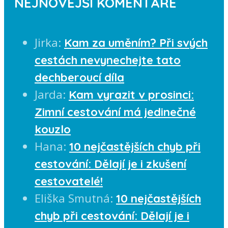
NEJNOVĚJŠÍ KOMENTÁŘE
Jirka
:
Kam za uměním? Při svých
cestách nevynechejte tato
dechberoucí díla
Jarda
:
Kam vyrazit v prosinci:
Zimní cestování má jedinečné
kouzlo
Hana
:
10 nejčastějších chyb při
cestování: Dělají je i zkušení
cestovatelé!
Eliška Smutná
:
10 nejčastějších
chyb při cestování: Dělají je i