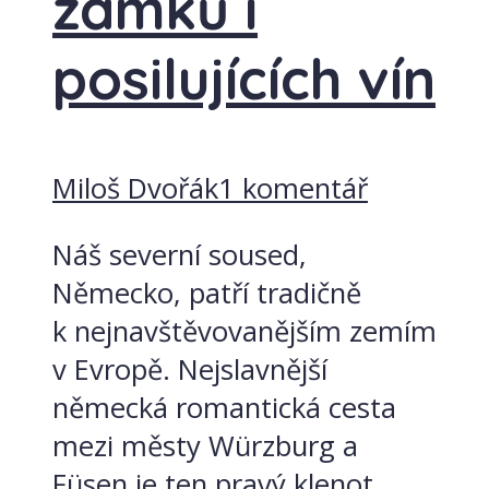
zámků i
posilujících vín
Miloš Dvořák
1 komentář
Náš severní soused,
Německo, patří tradičně
k nejnavštěvovanějším zemím
v Evropě. Nejslavnější
německá romantická cesta
mezi městy Würzburg a
Füsen je ten pravý klenot,