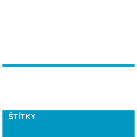
Instagram has returned empty data.
Please authorize your Instagram
account in the
plugin settings
.
ŠTÍTKY