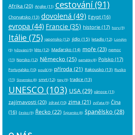
cestování
(91)
Afrika
(20)
Anglie
(11)
dovolená
(49)
Egypt
(16)
Chorvatsko
(13)
evropa
(44)
Francie
(35)
historie
(17)
hory
(9)
Itálie
(75)
jídlo
(15)
japonsko
(12)
letadlo
(12)
Londýn
moře
(23)
Maďarsko
(14)
léto
(12)
nemoc
(9)
lyžování
(9)
Německo
(25)
Polsko
(17)
(11)
Norsko
(12)
památky
(8)
příroda
(21)
Rakousko
(13)
Rusko
Portugalsko
(10)
poušť
(9)
tradice
(13)
(11)
smrt
(12)
tipy
(9)
Slovensko
(8)
UNESCO
(103)
USA
(29)
vánoce
(11)
zima
(21)
zajímavosti
(20)
Čína
zdraví
(10)
zvířata
(9)
španělsko
(28)
Řecko
(22)
(16)
česko
(9)
Švýcarsko
(8)
O NÁS