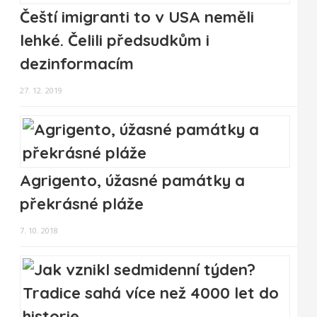
Čeští imigranti to v USA neměli
lehké. Čelili předsudkům i
dezinformacím
27. 12. 2019
Agrigento, úžasné památky a
překrásné pláže
7. 10. 2018