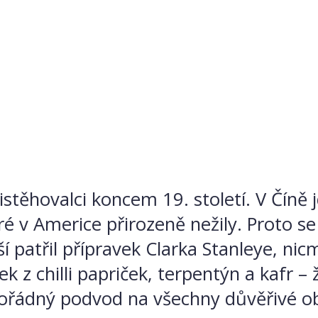
řistěhovalci koncem 19. století. V Číně 
é v Americe přirozeně nežily. Proto se 
ší patřil přípravek Clarka Stanleye, n
ek z chilli papriček, terpentýn a kafr –
pořádný podvod na všechny důvěřivé o