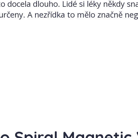
 docela dlouho. Lidé si léky někdy snaž
čeny. A nezřídka to mělo značně nega
tro Spiral Magneti