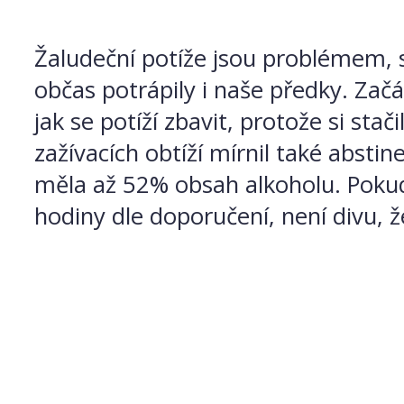
Žaludeční potíže jsou problémem, s
občas potrápily i naše předky. Zač
jak se potíží zbavit, protože si sta
zažívacích obtíží mírnil také abstin
měla až 52% obsah alkoholu. Pokud 
hodiny dle doporučení, není divu, 