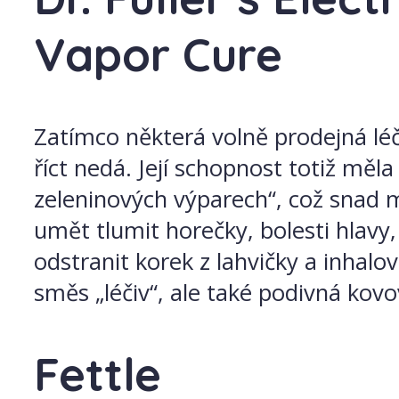
Vapor Cure
Zatímco některá volně prodejná léči
říct nedá. Její schopnost totiž měl
zeleninových výparech“, což snad 
umět tlumit horečky, bolesti hlavy,
odstranit korek z lahvičky a inha
směs „léčiv“, ale také podivná kovo
Fettle