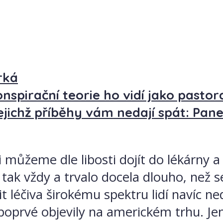
rká
onspirační teorie ho vidí jako pastor
jejichž příběhy vám nedají spát: Pan
 můžeme dle libosti dojít do lékárny a 
k vždy a trvalo docela dlouho, než se
it léčiva širokému spektru lidí navíc n
 poprvé objevily na americkém trhu. Jenž