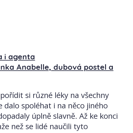
a i agenta
enka Anabelle, dubová postel a
pořídit si různé léky na všechny
 dalo spoléhat i na něco jiného
edopadaly úplně slavně. Až ke konci
e než se lidé naučili tyto