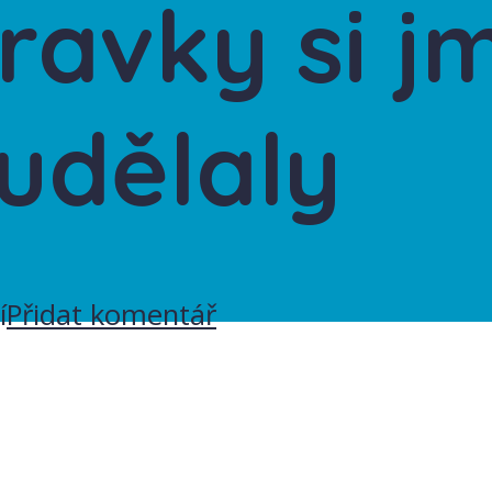
pravky si 
udělaly
í
Přidat komentář