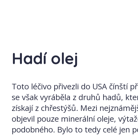
Hadí olej
Toto léčivo přivezli do USA čínští p
se však vyráběla z druhů hadů, kter
získají z chřestýšů. Mezi nejznáměj
objevil pouze minerální oleje, výtaž
podobného. Bylo to tedy celé jen 