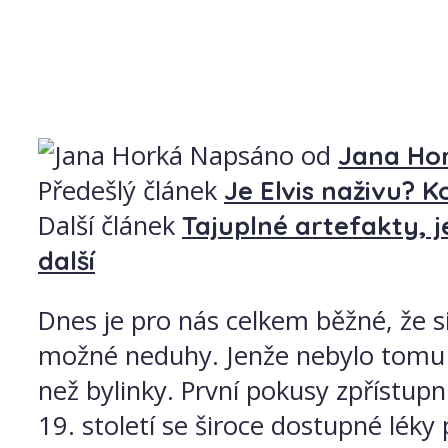
Napsáno od
Jana Ho
Předešlý článek
Je Elvis naživu? K
Další článek
Tajuplné artefakty, 
další
Dnes je pro nás celkem běžné, že si
možné neduhy. Jenže nebylo tomu ta
než bylinky. První pokusy zpřístupn
19. století se široce dostupné léky