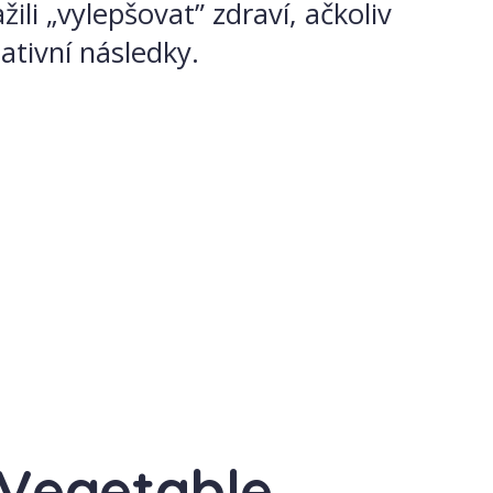
ili „vylepšovat” zdraví, ačkoliv
tivní následky.
c Vegetable