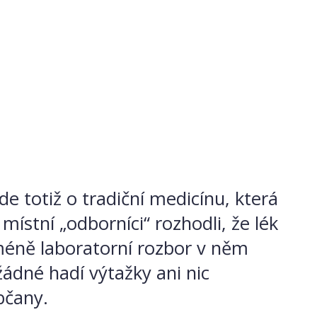
jde totiž o tradiční medicínu, která
místní „odborníci“ rozhodli, že lék
icméně laboratorní rozbor v něm
 žádné hadí výtažky ani nic
bčany.