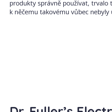
produkty správně používat, trvalo to
k něčemu takovému vůbec nebyly ur
Dr. Fuller’s Elec