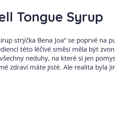
ell Tongue Syrup
irup strýčka Bena Joa“ se poprvé na p
grediencí této léčivé směsi měla být z
o všechny neduhy, na které si jen pomysl
né zdraví máte jisté. Ale realita byla ji