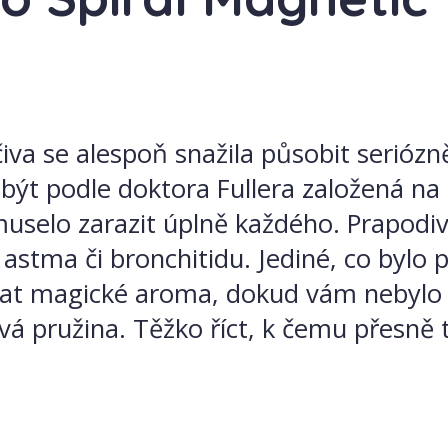
va se alespoň snažila působit seriózně
a být podle doktora Fullera založená n
muselo zarazit úplně každého. Prapodiv
 astma či bronchitidu. Jediné, co bylo 
lovat magické aroma, dokud vám nebylo 
vá pružina. Těžko říct, k čemu přesně 