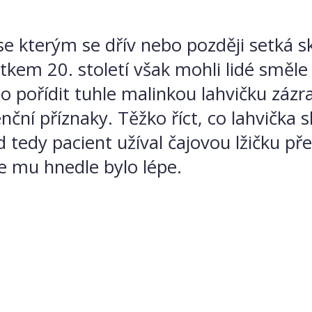
e kterým se dřív nebo později setká sk
átkem 20. století však mohli lidé smě
čilo pořídit tuhle malinkou lahvičku záz
enční příznaky. Těžko říct, co lahvička s
tedy pacient užíval čajovou lžičku př
že mu hnedle bylo lépe.