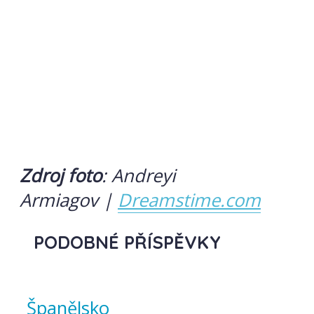
Zdroj foto
: Andreyi
Armiagov |
Dreamstime.com
PODOBNÉ PŘÍSPĚVKY
Španělsko