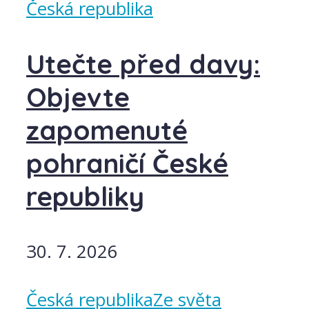
Česká republika
Utečte před davy:
Objevte
zapomenuté
pohraničí České
republiky
30. 7. 2026
Česká republika
Ze světa