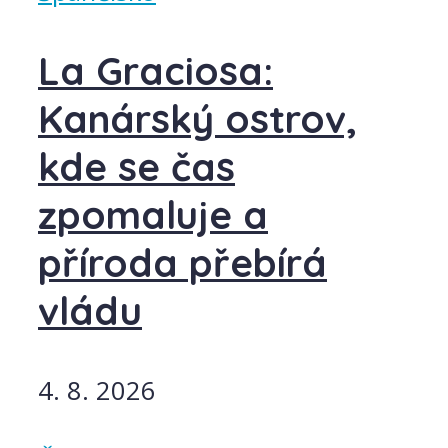
La Graciosa:
Kanárský ostrov,
kde se čas
zpomaluje a
příroda přebírá
vládu
4. 8. 2026