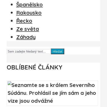
Španělsko
Rakousko
Řecko
Ze světa
Záhady
Hledat
OBLÍBENÉ ČLÁNKY