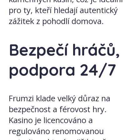
pro ty, kteří hledají autentický
zážitek z pohodlí domova.
Bezpečí hráčů,
podpora 24/7
Frumzi klade velký důraz na
bezpečnost a férovost hry.
Kasino je licencováno a
regulováno renomovanou