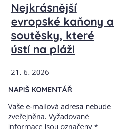
Nejkrásnější
evropské kaňony a
soutěsky, které
ústí na pláži
21. 6. 2026
NAPIŠ KOMENTÁŘ
Vaše e-mailová adresa nebude
zveřejněna.
Vyžadované
informace jsou označeny
*