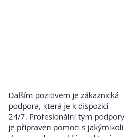
Dalším pozitivem je zákaznická
podpora, která je k dispozici
24/7. Profesionální tým podpory
je připraven pomoci s jakýmikoli