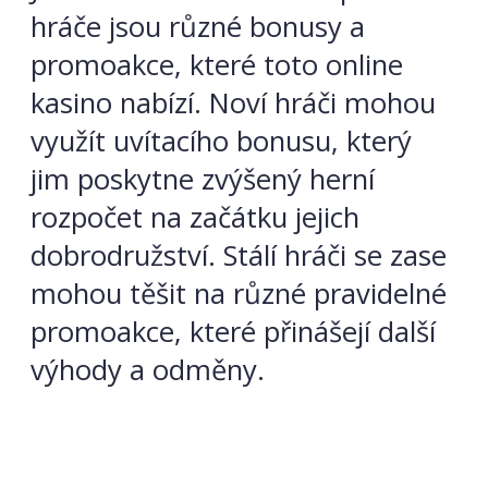
hráče jsou různé bonusy a
promoakce, které toto online
kasino nabízí. Noví hráči mohou
využít uvítacího bonusu, který
jim poskytne zvýšený herní
rozpočet na začátku jejich
dobrodružství. Stálí hráči se zase
mohou těšit na různé pravidelné
promoakce, které přinášejí další
výhody a odměny.