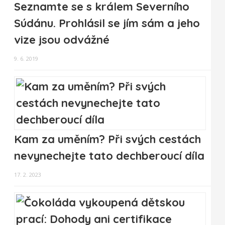
Seznamte se s králem Severního
Súdánu. Prohlásil se jím sám a jeho
vize jsou odvážné
9. 6. 2019
Kam za uměním? Při svých cestách
nevynechejte tato dechberoucí díla
17. 2. 2023