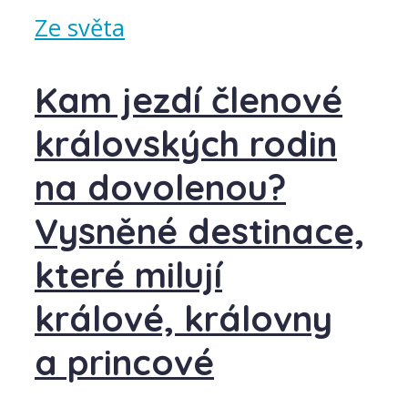
Ze světa
Kam jezdí členové
královských rodin
na dovolenou?
Vysněné destinace,
které milují
králové, královny
a princové