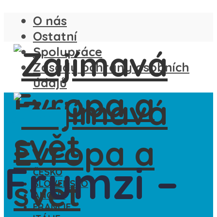
O nás
Ostatní
Spolupráce
Zásady ochrany osobních
údajů
Spolupráce
Frumzi –
ČESKO
SLOVENSKO
ANGLIE
FRANCIE