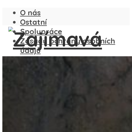
O nás
Ostatní
Spolupráce
Zásady ochrany osobních
údajů
ČESKO
SLOVENSKO
ANGLIE
FRANCIE