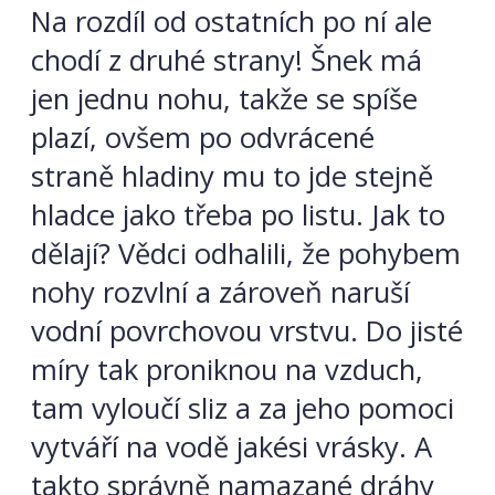
Na rozdíl od ostatních po ní ale
chodí z druhé strany! Šnek má
jen jednu nohu, takže se spíše
plazí, ovšem po odvrácené
straně hladiny mu to jde stejně
hladce jako třeba po listu. Jak to
dělají? Vědci odhalili, že pohybem
nohy rozvlní a zároveň naruší
vodní povrchovou vrstvu. Do jisté
míry tak proniknou na vzduch,
tam vyloučí sliz a za jeho pomoci
vytváří na vodě jakési vrásky. A
takto správně namazané dráhy