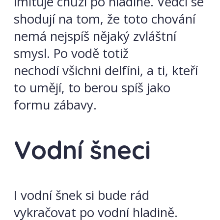
imituje chůzi po hladině. Vědci se
shodují na tom, že toto chování
nemá nejspíš nějaký zvláštní
smysl. Po vodě totiž
nechodí všichni delfíni, a ti, kteří
to umějí, to berou spíš jako
formu zábavy.
Vodní šneci
I vodní šnek si bude rád
vykračovat po vodní hladině.