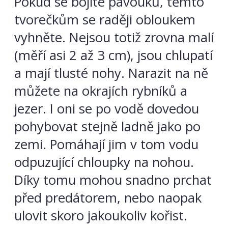
Pokud se bojíte pavouků, těmto
tvorečkům se raději obloukem
vyhněte. Nejsou totiž zrovna malí
(měří asi 2 až 3 cm), jsou chlupatí
a mají tlusté nohy. Narazit na ně
můžete na okrajích rybníků a
jezer. I oni se po vodě dovedou
pohybovat stejně ladně jako po
zemi. Pomáhají jim v tom vodu
odpuzující chloupky na nohou.
Díky tomu mohou snadno prchat
před predátorem, nebo naopak
ulovit skoro jakoukoliv kořist.