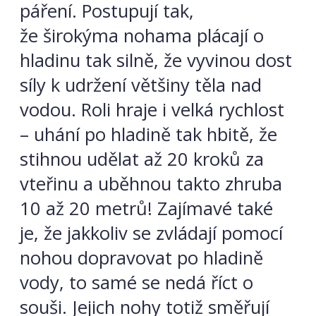
páření. Postupují tak,
že širokýma nohama plácají o
hladinu tak silně, že vyvinou dost
síly k udržení většiny těla nad
vodou. Roli hraje i velká rychlost
– uhání po hladině tak hbitě, že
stihnou udělat až 20 kroků za
vteřinu a uběhnou takto zhruba
10 až 20 metrů! Zajímavé také
je, že jakkoliv se zvládají pomocí
nohou dopravovat po hladině
vody, to samé se nedá říct o
souši. Jejich nohy totiž směřují