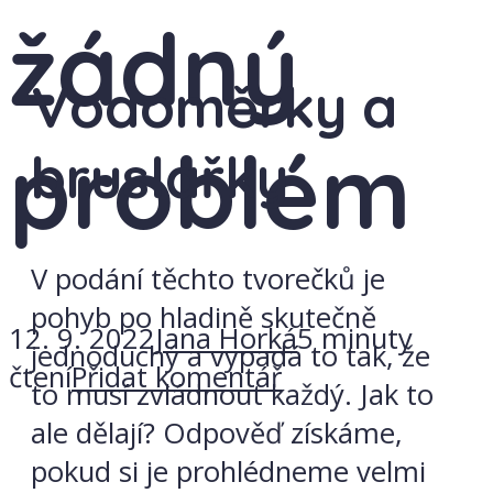
žádný
Vodoměrky a
problém
bruslařky
V podání těchto tvorečků je
pohyb po hladině skutečně
12. 9. 2022
Jana Horká
5 minuty
jednoduchý a vypadá to tak, že
čtení
Přidat komentář
to musí zvládnout každý. Jak to
ale dělají? Odpověď získáme,
pokud si je prohlédneme velmi