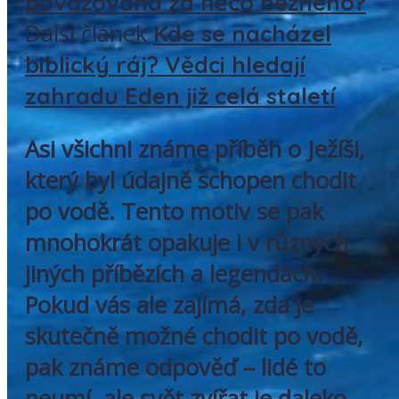
považována za něco běžného?
Další článek
Kde se nacházel
biblický ráj? Vědci hledají
zahradu Eden již celá staletí
Asi všichni známe příběh o Ježíši,
který byl údajně schopen chodit
po vodě. Tento motiv se pak
mnohokrát opakuje i v různých
jiných příbězích a legendách.
Pokud vás ale zajímá, zda je
skutečně možné chodit po vodě,
pak známe odpověď – lidé to
neumí, ale svět zvířat je daleko