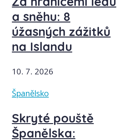
Za hranicemi ledu
a sněhu: 8
úžasných zážitků
na Islandu
10. 7. 2026
Španělsko
Skryté pouště
Španělska: