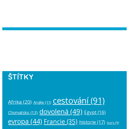
Instagram has returned empty data.
Please authorize your Instagram
account in the
plugin settings
.
ŠTÍTKY
cestování
(91)
Afrika
(20)
Anglie
(11)
dovolená
(49)
Egypt
(16)
Chorvatsko
(13)
evropa
(44)
Francie
(35)
historie
(17)
hory
(9)