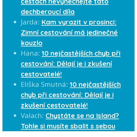
cestách nevynechejte tato
dechberoucí díla
Jarda
:
Kam vyrazit v prosinci:
Zimní cestování má jedinečné
kouzlo
Hana
:
10 nejčastějších chyb při
cestování: Dělají je i zkušení
cestovatelé!
Eliška Smutná
:
10 nejčastějších
chyb při cestování: Dělají je i
zkušení cestovatelé!
Valach
:
Chystáte se na Island?
Tohle si musíte sbalit s sebou