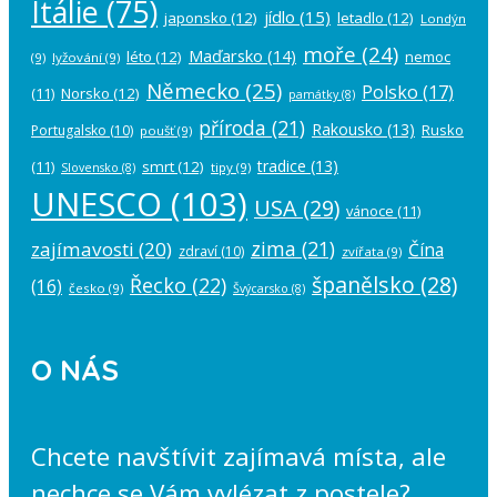
Itálie
(75)
jídlo
(15)
japonsko
(12)
letadlo
(12)
Londýn
moře
(24)
Maďarsko
(14)
léto
(12)
nemoc
(9)
lyžování
(9)
Německo
(25)
Polsko
(17)
(11)
Norsko
(12)
památky
(8)
příroda
(21)
Rakousko
(13)
Rusko
Portugalsko
(10)
poušť
(9)
tradice
(13)
(11)
smrt
(12)
tipy
(9)
Slovensko
(8)
UNESCO
(103)
USA
(29)
vánoce
(11)
zima
(21)
zajímavosti
(20)
Čína
zdraví
(10)
zvířata
(9)
španělsko
(28)
Řecko
(22)
(16)
česko
(9)
Švýcarsko
(8)
O NÁS
Chcete navštívit zajímavá místa, ale
nechce se Vám vylézat z postele?