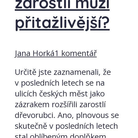
zarostlí muži
přitažlivější?
Jana Horká
1 komentář
Určitě jste zaznamenali, že
v posledních letech se na
ulicích českých měst jako
zázrakem rozšířili zarostlí
dřevorubci. Ano, plnovous se
skutečně v posledních letech
stal oblíbeným doplňkem