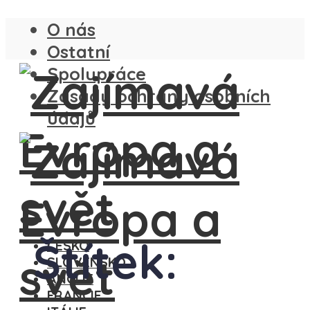
O nás
Ostatní
Spolupráce
Zásady ochrany osobních
údajů
Štítek:
ČESKO
SLOVENSKO
ANGLIE
FRANCIE