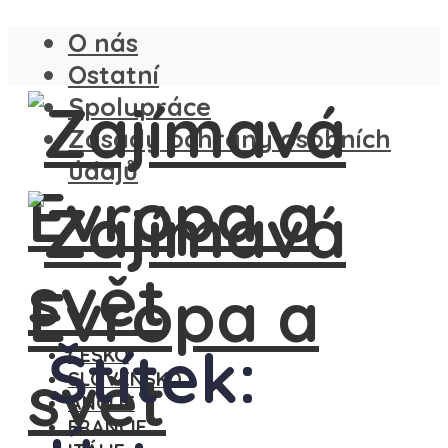
O nás
Ostatní
Spolupráce
Zásady ochrany osobních
údajů
Štítek:
ČESKO
SLOVENSKO
ANGLIE
FRANCIE