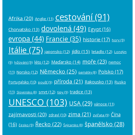
cestování
(91)
Afrika
(20)
Anglie
(11)
dovolená
(49)
Egypt
(16)
Chorvatsko
(13)
evropa
(44)
Francie
(35)
historie
(17)
hory
(9)
Itálie
(75)
jídlo
(15)
japonsko
(12)
letadlo
(12)
Londýn
moře
(23)
Maďarsko
(14)
léto
(12)
nemoc
(9)
lyžování
(9)
Německo
(25)
Polsko
(17)
(11)
Norsko
(12)
památky
(8)
příroda
(21)
Rakousko
(13)
Rusko
Portugalsko
(10)
poušť
(9)
tradice
(13)
(11)
smrt
(12)
tipy
(9)
Slovensko
(8)
UNESCO
(103)
USA
(29)
vánoce
(11)
zima
(21)
zajímavosti
(20)
Čína
zdraví
(10)
zvířata
(9)
španělsko
(28)
Řecko
(22)
(16)
česko
(9)
Švýcarsko
(8)