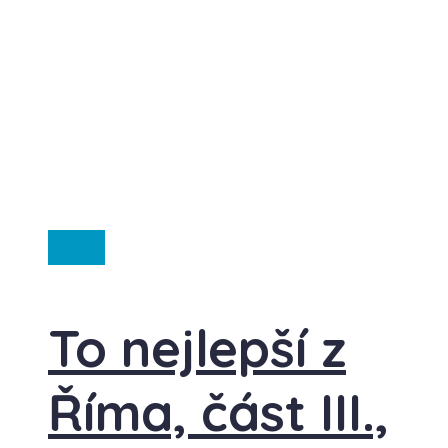
Itálie
To nejlepší z
Říma, část III.,