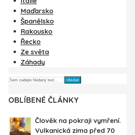
Itálie
Maďarsko
Španělsko
Rakousko
Řecko
Ze světa
Záhady
Hledat
OBLÍBENÉ ČLÁNKY
Člověk na pokraji vymření.
Vulkanická zima před 70