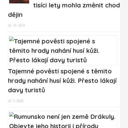
tisíci lety mohla změnit chod
dějin
20. 10. 2019
Tajemné pověsti spojené s těmito
hrady nahání husí kůži. Přesto lákají
davy turistů
22. 5. 2020