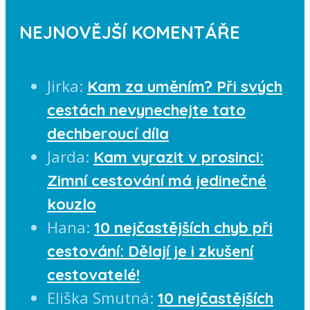
NEJNOVĚJŠÍ KOMENTÁŘE
Jirka
:
Kam za uměním? Při svých
cestách nevynechejte tato
dechberoucí díla
Jarda
:
Kam vyrazit v prosinci:
Zimní cestování má jedinečné
kouzlo
Hana
:
10 nejčastějších chyb při
cestování: Dělají je i zkušení
cestovatelé!
Eliška Smutná
:
10 nejčastějších