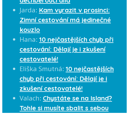
dechberoucí díla
Jarda
:
Kam vyrazit v prosinci:
Zimní cestování má jedinečné
kouzlo
Hana
:
10 nejčastějších chyb při
cestování: Dělají je i zkušení
cestovatelé!
Eliška Smutná
:
10 nejčastějších
chyb při cestování: Dělají je i
zkušení cestovatelé!
Valach
:
Chystáte se na Island?
Tohle si musíte sbalit s sebou