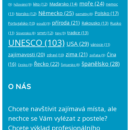
moře
(24)
Maďarsko
(14)
léto
(12)
nemoc
(9)
lyžování
(9)
Německo
(25)
Polsko
(17)
(11)
Norsko
(12)
památky
(8)
příroda
(21)
Rakousko
(13)
Rusko
Portugalsko
(10)
poušť
(9)
tradice
(13)
(11)
smrt
(12)
tipy
(9)
Slovensko
(8)
UNESCO
(103)
USA
(29)
vánoce
(11)
zima
(21)
zajímavosti
(20)
Čína
zdraví
(10)
zvířata
(9)
španělsko
(28)
Řecko
(22)
(16)
česko
(9)
Švýcarsko
(8)
O NÁS
Chcete navštívit zajímavá místa, ale
nechce se Vám vylézat z postele?
Chcete výklad profesionálního