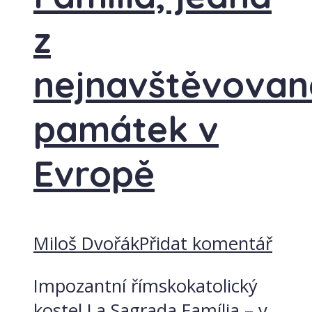
z
nejnavštěvovaně
památek v
Evropě
Miloš Dvořák
Přidat komentář
Impozantní římskokatolický
kostel La Sagrada Família – v