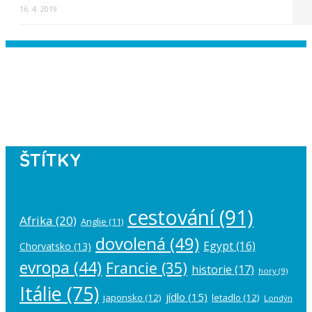
16. 4. 2019
Instagram has returned empty data.
Please authorize your Instagram
account in the
plugin settings
.
ŠTÍTKY
cestování
(91)
Afrika
(20)
Anglie
(11)
dovolená
(49)
Egypt
(16)
Chorvatsko
(13)
evropa
(44)
Francie
(35)
historie
(17)
hory
(9)
Itálie
(75)
jídlo
(15)
japonsko
(12)
letadlo
(12)
Londýn