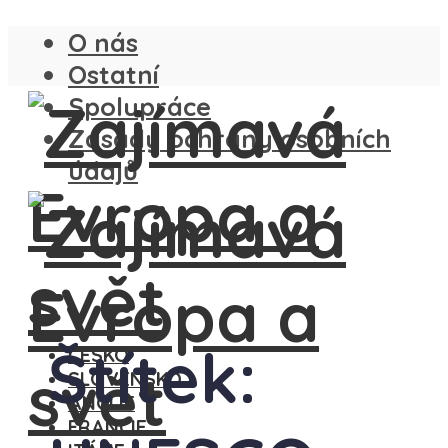
O nás
Ostatní
Spolupráce
Zásady ochrany osobních
údajů
Štítek:
ČESKO
SLOVENSKO
ANGLIE
FRANCIE