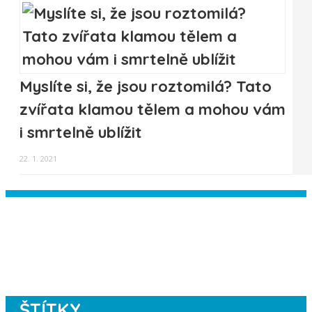
Myslíte si, že jsou roztomilá? Tato
zvířata klamou tělem a mohou vám
i smrtelně ublížit
22. 1. 2021
Instagram has returned empty data.
Please authorize your Instagram
account in the
plugin settings
.
ŠTÍTKY