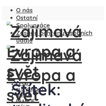
O nás
Ostatní
Spolupráce
Zásady ochrany osobních
údajů
Štítek:
ČESKO
SLOVENSKO
ANGLIE
FRANCIE