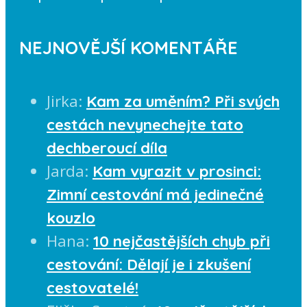
NEJNOVĚJŠÍ KOMENTÁŘE
Jirka
:
Kam za uměním? Při svých
cestách nevynechejte tato
dechberoucí díla
Jarda
:
Kam vyrazit v prosinci:
Zimní cestování má jedinečné
kouzlo
Hana
:
10 nejčastějších chyb při
cestování: Dělají je i zkušení
cestovatelé!