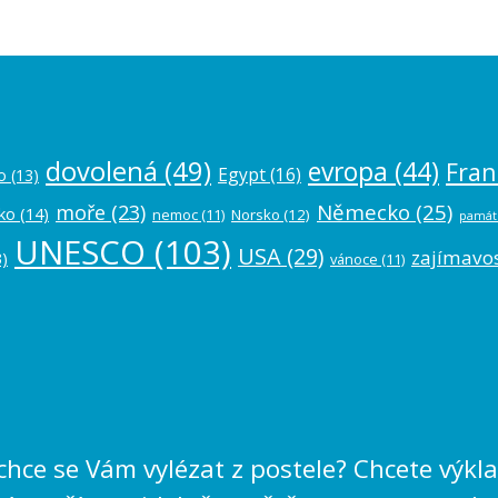
dovolená
(49)
evropa
(44)
Fran
Egypt
(16)
o
(13)
Německo
(25)
moře
(23)
ko
(14)
nemoc
(11)
Norsko
(12)
památ
UNESCO
(103)
USA
(29)
zajímavos
)
vánoce
(11)
echce se Vám vylézat z postele? Chcete výk