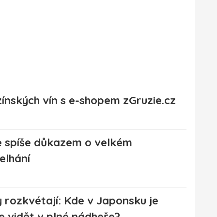
ínských vín s e-shopem zGruzie.cz
e spíše důkazem o velkém
elhání
 rozkvétají: Kde v Japonsku je
 vidět v plné nádheře?