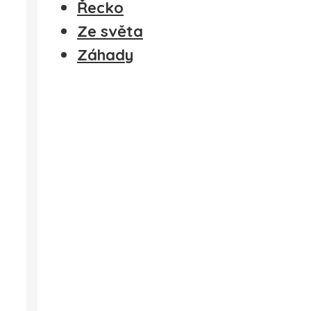
Řecko
Ze světa
Záhady