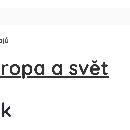
ajů
ák