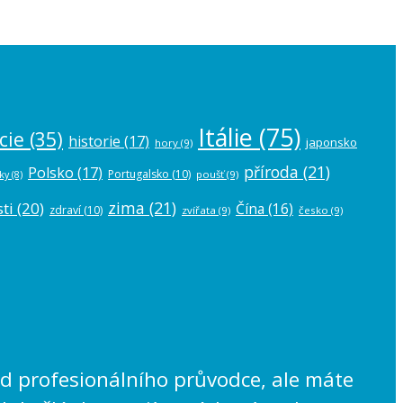
Itálie
(75)
cie
(35)
historie
(17)
japonsko
hory
(9)
příroda
(21)
Polsko
(17)
Portugalsko
(10)
poušť
(9)
ky
(8)
zima
(21)
ti
(20)
Čína
(16)
zdraví
(10)
zvířata
(9)
česko
(9)
lad profesionálního průvodce, ale máte