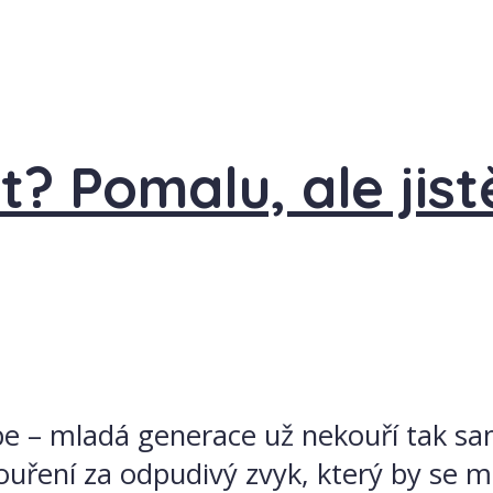
t? Pomalu, ale jis
e – mladá generace už nekouří tak sa
uření za odpudivý zvyk, který by se mě