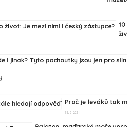
10
ži
y
Proč je leváků tak m
15. 2. 2021
Balaton, maďarské moře upro