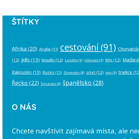
ŠTÍTKY
cestování
(91)
Afrika
(20)
Chorvatsk
Anglie
(11)
jídlo
(15)
Maďars
(12)
letadlo
(12)
léto
(12)
Londýn
(9)
lyžování
(9)
Rakousko
(13)
tradice
(13
Rusko
(11)
smrt
(12)
tipy
(9)
Slovensko
(8)
španělsko
(28)
Řecko
(22)
Švýcarsko
(8)
O NÁS
Chcete navštívit zajímavá místa, ale n