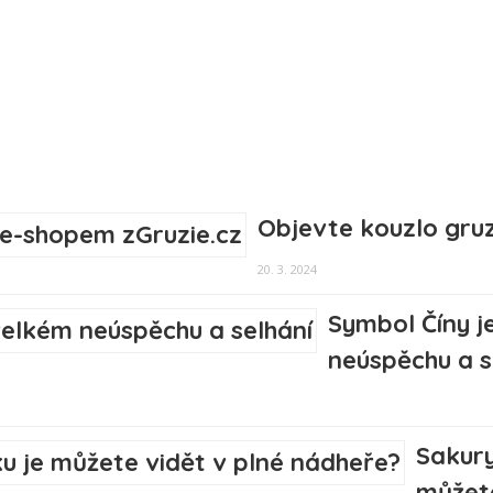
Objevte kouzlo gruz
20. 3. 2024
Symbol Číny j
neúspěchu a s
Sakury
můžete