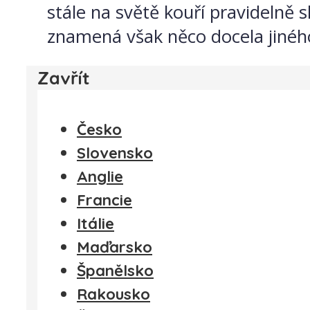
stále na světě kouří pravidelně sk
znamená však něco docela jiného 
Zavřít
Česko
Slovensko
Anglie
Francie
Itálie
Maďarsko
Španělsko
Rakousko