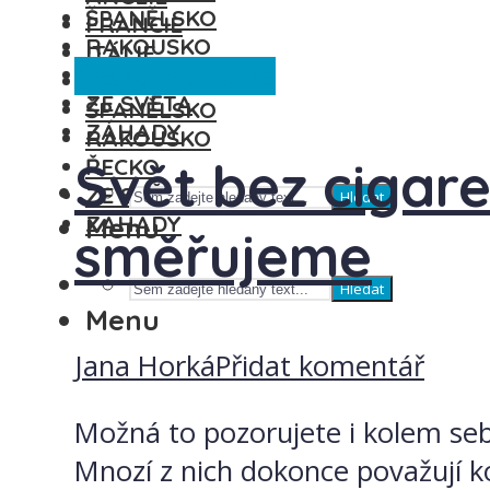
ŠPANĚLSKO
FRANCIE
RAKOUSKO
ITÁLIE
Česká republika
ŘECKO
MAĎARSKO
ZE SVĚTA
ŠPANĚLSKO
ZÁHADY
RAKOUSKO
Svět bez cigare
ŘECKO
ZE SVĚTA
Hledat
ZÁHADY
Menu
směřujeme
Hledat
Menu
Jana Horká
Přidat komentář
Možná to pozorujete i kolem seb
Mnozí z nich dokonce považují ko