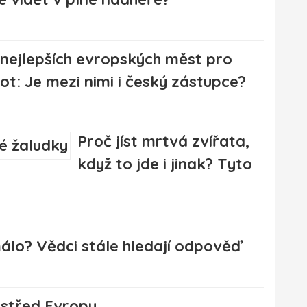
 nejlepších evropských měst pro
vot: Je mezi nimi i český zástupce?
Proč jíst mrtvá zvířata,
když to jde i jinak? Tyto
álo? Vědci stále hledají odpověď
střed Evropy