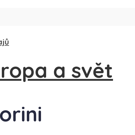
ajů
orini