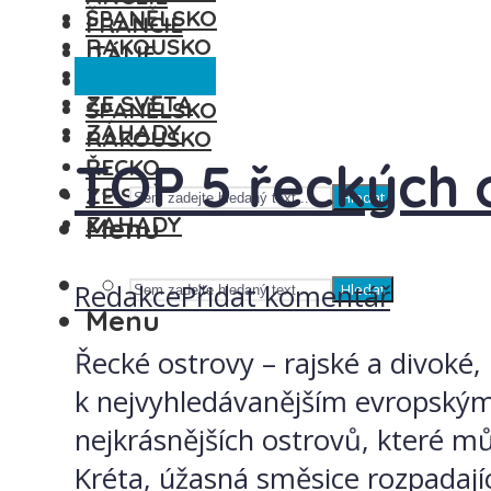
ŠPANĚLSKO
FRANCIE
RAKOUSKO
ITÁLIE
Spolupráce
ŘECKO
MAĎARSKO
ZE SVĚTA
ŠPANĚLSKO
ZÁHADY
RAKOUSKO
TOP 5 řeckých 
ŘECKO
ZE SVĚTA
Hledat
ZÁHADY
Menu
Redakce
Přidat komentář
Hledat
Menu
Řecké ostrovy – rajské a divoké
k nejvyhledávanějším evropským 
nejkrásnějších ostrovů, které mů
Kréta, úžasná směsice rozpadajíc