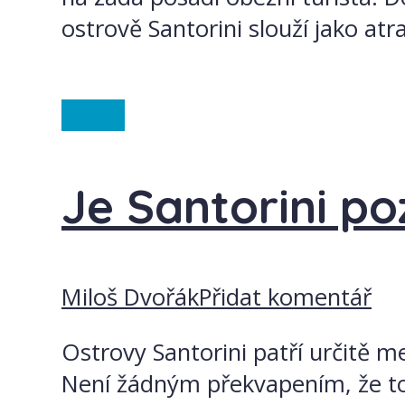
ostrově Santorini slouží jako atra
Řecko
Je Santorini po
Miloš Dvořák
Přidat komentář
Ostrovy Santorini patří určitě m
Není žádným překvapením, že to