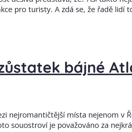
kce pro turisty. A zdá se, že řadě lidí 
zůstatek bájné Atl
ezi nejromantičtější místa nejenom v Ře
to souostroví je považováno za nejkrá