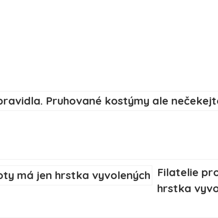
Filatelie p
hrstka vyv