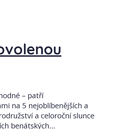
ovolenou
hodné – patří
mi na 5 nejoblíbenějších a
odružství a celoroční slunce
ích benátských...