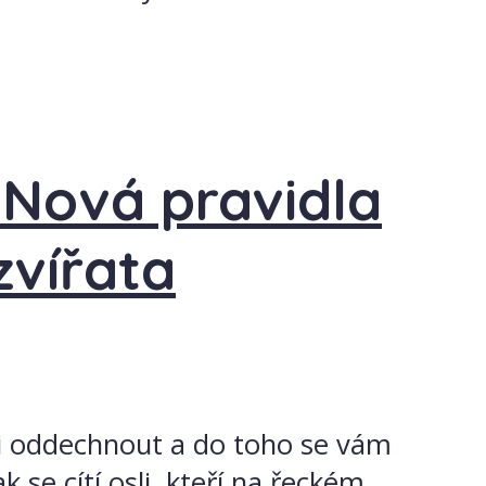
. Nová pravidla
zvířata
íli oddechnout a do toho se vám
 se cítí osli, kteří na řeckém