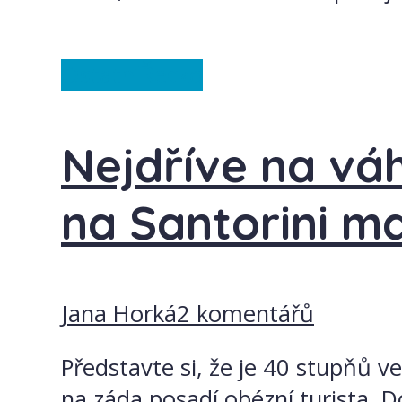
Ostatní
Řecko
Nejdříve na váh
na Santorini ma
Jana Horká
2 komentářů
Představte si, že je 40 stupňů v
na záda posadí obézní turista. Do