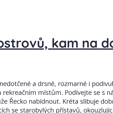
ostrovů, kam na d
, nedotčené a drsné, rozmarné i podivu
rekreačním místům. Podívejte se s ná
že Řecko nabídnout. Kréta slibuje dobr
ích se starobylých přístavů, okouzlujíc