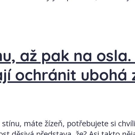
u, až pak na osla
jí ochránit ubohá 
e stínu, máte žízeň, potřebujete si chv
st děsivá představa, že? Asi takto nějak