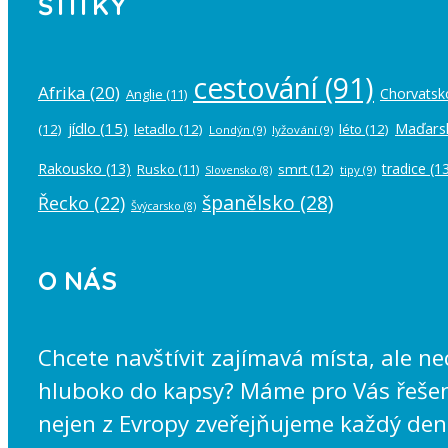
ŠTÍTKY
cestování
(91)
Afrika
(20)
Chorvatsk
Anglie
(11)
jídlo
(15)
Maďars
(12)
letadlo
(12)
léto
(12)
Londýn
(9)
lyžování
(9)
Rakousko
(13)
tradice
(13
Rusko
(11)
smrt
(12)
tipy
(9)
Slovensko
(8)
španělsko
(28)
Řecko
(22)
Švýcarsko
(8)
O NÁS
Chcete navštívit zajímavá místa, ale n
hluboko do kapsy? Máme pro Vás řešení
nejen z Evropy zveřejňujeme každý den