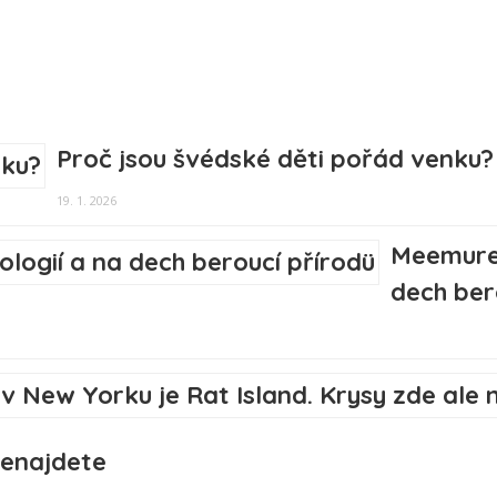
Proč jsou švédské děti pořád venku?
19. 1. 2026
Meemure 
dech ber
nenajdete