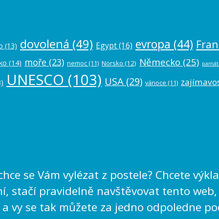
dovolená
(49)
evropa
(44)
Fran
Egypt
(16)
o
(13)
Německo
(25)
moře
(23)
ko
(14)
nemoc
(11)
Norsko
(12)
památ
UNESCO
(103)
USA
(29)
zajímavos
)
vánoce
(11)
echce se Vám vylézat z postele? Chcete výk
, stačí pravidelně navštěvovat tento web,
 a vy se tak můžete za jedno odpoledne po