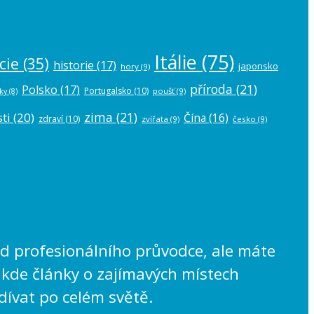
Itálie
(75)
cie
(35)
historie
(17)
japonsko
hory
(9)
příroda
(21)
Polsko
(17)
Portugalsko
(10)
poušť
(9)
ky
(8)
zima
(21)
ti
(20)
Čína
(16)
zdraví
(10)
zvířata
(9)
česko
(9)
lad profesionálního průvodce, ale máte
 kde články o zajímavých místech
dívat po celém světě.