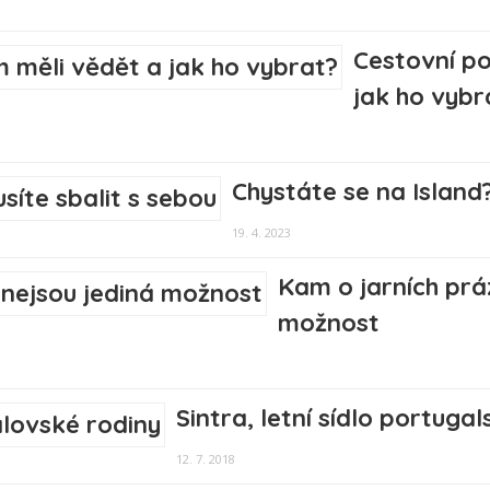
Cestovní po
jak ho vybr
Chystáte se na Island?
19. 4. 2023
Kam o jarních prá
možnost
Sintra, letní sídlo portuga
12. 7. 2018