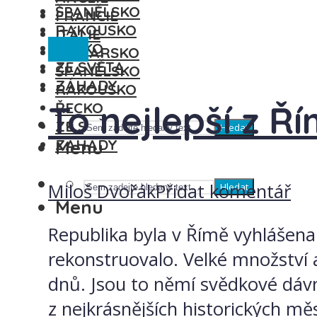
ŠPANĚLSKO
FRANCIE
RAKOUSKO
ITÁLIE
Itálie
ŘECKO
MAĎARSKO
ZE SVĚTA
ŠPANĚLSKO
ZÁHADY
RAKOUSKO
To nejlepší z Ří
ŘECKO
ZE SVĚTA
Hledat
ZÁHADY
Menu
Miloš Dvořák
Přidat komentář
Hledat
Menu
Republika byla v Římě vyhlášena 
rekonstruovalo. Velké množství 
dnů. Jsou to němí svědkové dávn
z nejkrásnějších historických měs