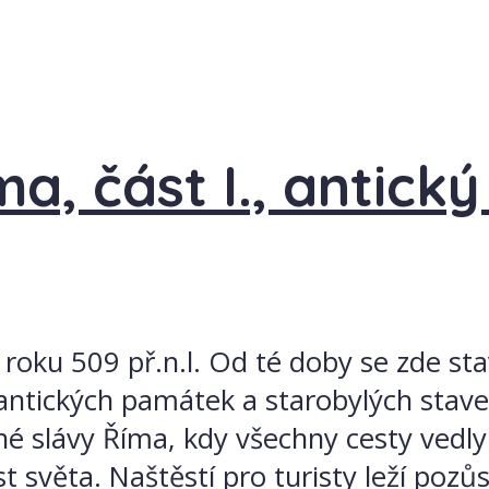
ma, část I., antick
roku 509 př.n.l. Od té doby se zde st
antických památek a starobylých stav
é slávy Říma, kdy všechny cesty vedl
t světa. Naštěstí pro turisty leží pozů