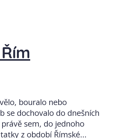
ý Řím
avělo, bouralo nebo
eb se dochovalo do dnešních
y právě sem, do jednoho
statky z období Římské...