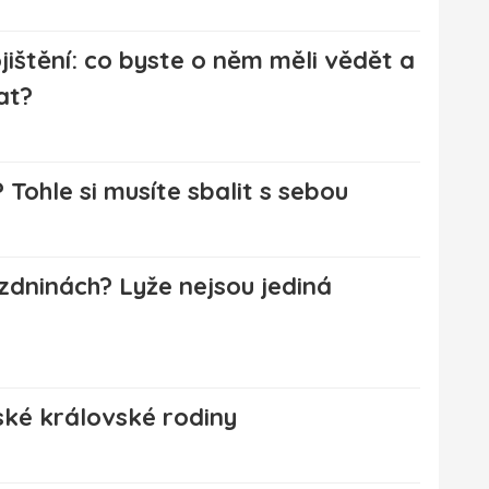
jištění: co byste o něm měli vědět a
at?
 Tohle si musíte sbalit s sebou
zdninách? Lyže nejsou jediná
lské královské rodiny