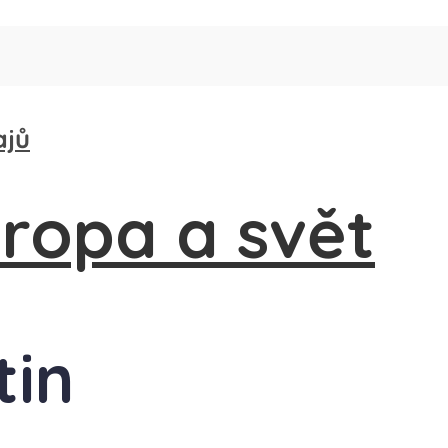
ajů
tin