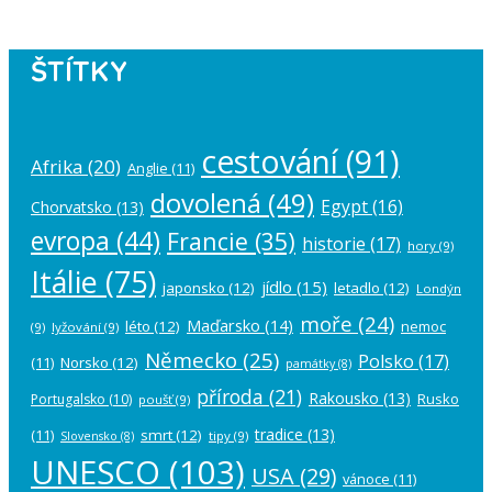
ŠTÍTKY
cestování
(91)
Afrika
(20)
Anglie
(11)
dovolená
(49)
Egypt
(16)
Chorvatsko
(13)
evropa
(44)
Francie
(35)
historie
(17)
hory
(9)
Itálie
(75)
jídlo
(15)
japonsko
(12)
letadlo
(12)
Londýn
moře
(24)
Maďarsko
(14)
léto
(12)
nemoc
(9)
lyžování
(9)
Německo
(25)
Polsko
(17)
(11)
Norsko
(12)
památky
(8)
příroda
(21)
Rakousko
(13)
Rusko
Portugalsko
(10)
poušť
(9)
tradice
(13)
(11)
smrt
(12)
tipy
(9)
Slovensko
(8)
UNESCO
(103)
USA
(29)
vánoce
(11)