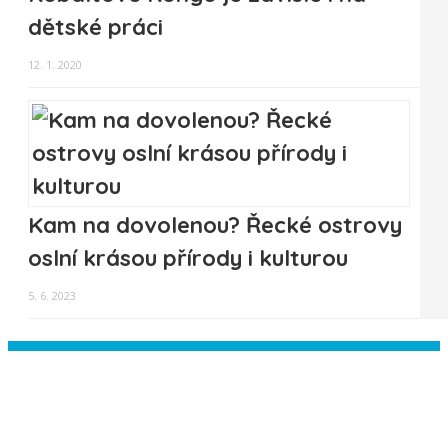
dětské práci
12. 1. 2020
Kam na dovolenou? Řecké ostrovy
oslní krásou přírody i kulturou
5. 6. 2023
Instagram has returned empty data.
Please authorize your Instagram
account in the
plugin settings
.