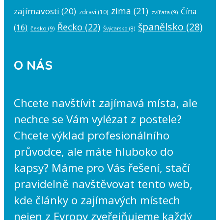
zima
(21)
zajímavosti
(20)
Čína
zdraví
(10)
zvířata
(9)
španělsko
(28)
Řecko
(22)
(16)
česko
(9)
Švýcarsko
(8)
O NÁS
Chcete navštívit zajímavá místa, ale
nechce se Vám vylézat z postele?
Chcete výklad profesionálního
průvodce, ale máte hluboko do
kapsy? Máme pro Vás řešení, stačí
pravidelně navštěvovat tento web,
kde články o zajímavých místech
nejen z Evropy zveřejňujeme každý