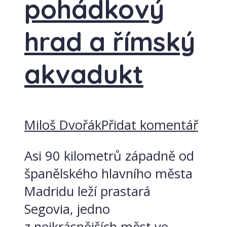
pohádkový
hrad a římský
akvadukt
Miloš Dvořák
Přidat komentář
Asi 90 kilometrů západně od
španělského hlavního města
Madridu leží prastará
Segovia, jedno
z nejkrásnějších měst ve