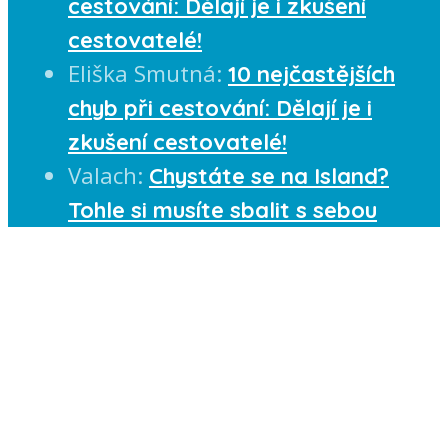
cestování: Dělají je i zkušení
cestovatelé!
Eliška Smutná
:
10 nejčastějších
chyb při cestování: Dělají je i
zkušení cestovatelé!
Valach
:
Chystáte se na Island?
Tohle si musíte sbalit s sebou