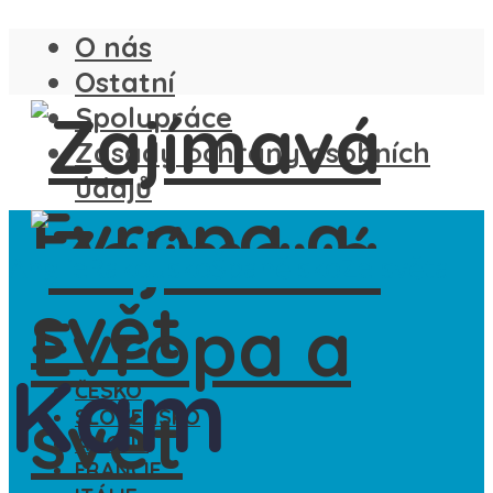
O nás
Ostatní
Spolupráce
Zásady ochrany osobních
údajů
Anglie
Rakousko
Španělsko
Ze světa
Kam
ČESKO
SLOVENSKO
ANGLIE
FRANCIE