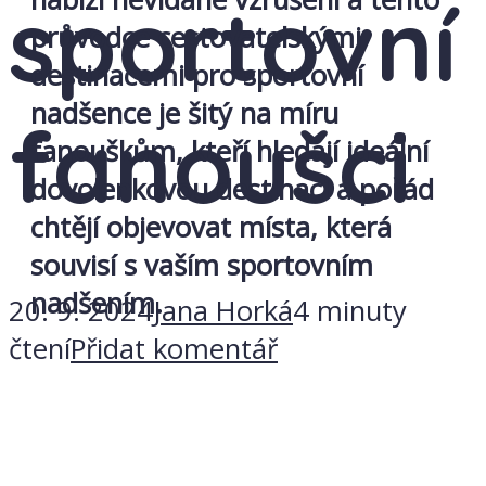
sportovní
průvodce cestovatelskými
destinacemi pro sportovní
nadšence je šitý na míru
fanoušci
fanouškům, kteří hledají ideální
dovolenkovou destinaci a pořád
chtějí objevovat místa, která
souvisí s vaším sportovním
nadšením.
20. 9. 2024
Jana Horká
4 minuty
čtení
Přidat komentář