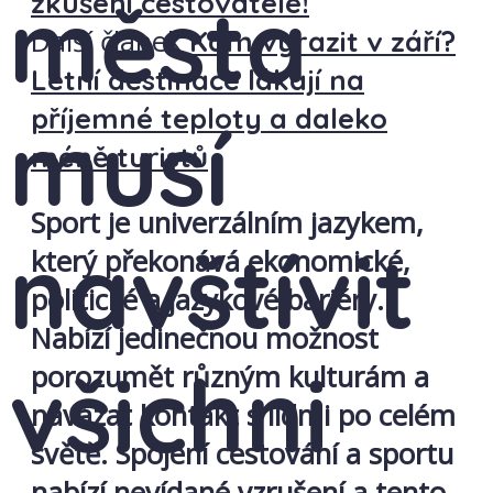
města
zkušení cestovatelé!
Další článek
Kam vyrazit v září?
Letní destinace lákají na
příjemné teploty a daleko
musí
méně turistů
Sport je univerzálním jazykem,
navštívit
který překonává ekonomické,
politické a jazykové bariéry.
Nabízí jedinečnou možnost
všichni
porozumět různým kulturám a
navázat kontakt s lidmi po celém
světě. Spojení cestování a sportu
nabízí nevídané vzrušení a tento